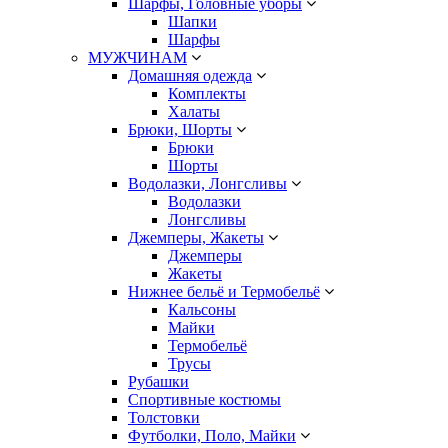
Шарфы, Головные уборы
Шапки
Шарфы
МУЖЧИНАМ
Домашняя одежда
Комплекты
Халаты
Брюки, Шорты
Брюки
Шорты
Водолазки, Лонгсливы
Водолазки
Лонгсливы
Джемперы, Жакеты
Джемперы
Жакеты
Нижнее бельё и Термобельё
Кальсоны
Майки
Термобельё
Трусы
Рубашки
Спортивные костюмы
Толстовки
Футболки, Поло, Майки