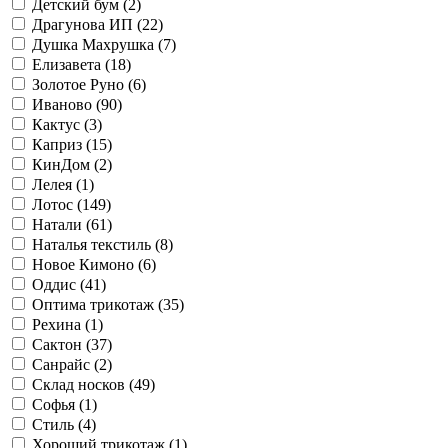
Детский бум (
2
)
Драгунова ИП (
22
)
Душка Махрушка (
7
)
Елизавета (
18
)
Золотое Руно (
6
)
Иваново (
90
)
Кактус (
3
)
Каприз (
15
)
КинДом (
2
)
Лелея (
1
)
Лотос (
149
)
Натали (
61
)
Наталья текстиль (
8
)
Новое Кимоно (
6
)
Оддис (
41
)
Оптима трикотаж (
35
)
Рехина (
1
)
Сактон (
37
)
Санрайс (
2
)
Склад носков (
49
)
Софья (
1
)
Стиль (
4
)
Хороший трикотаж (
1
)