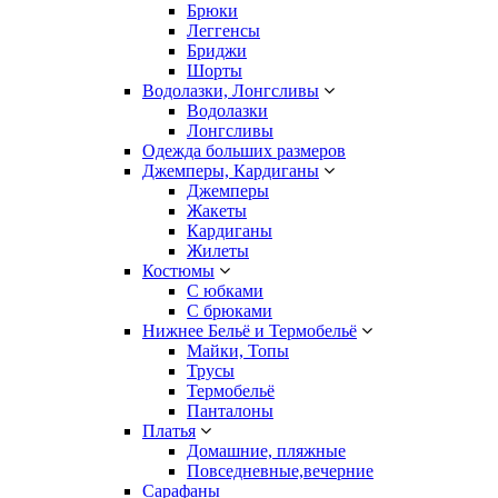
Брюки
Леггенсы
Бриджи
Шорты
Водолазки, Лонгсливы
Водолазки
Лонгсливы
Одежда больших размеров
Джемперы, Кардиганы
Джемперы
Жакеты
Кардиганы
Жилеты
Костюмы
С юбками
С брюками
Нижнее Бельё и Термобельё
Майки, Топы
Трусы
Термобельё
Панталоны
Платья
Домашние, пляжные
Повседневные,вечерние
Сарафаны