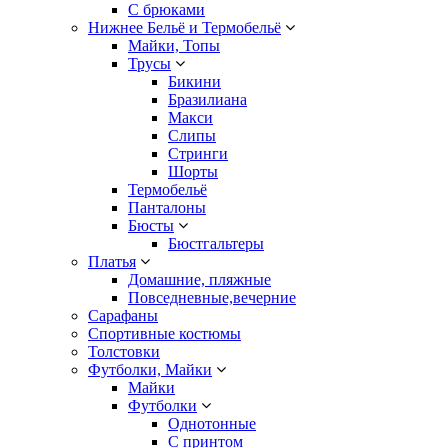
С брюками
Нижнее Бельё и Термобельё
Майки, Топы
Трусы
Бикини
Бразилиана
Макси
Слипы
Стринги
Шорты
Термобельё
Панталоны
Бюсты
Бюстгальтеры
Платья
Домашние, пляжные
Повседневные,вечерние
Сарафаны
Спортивные костюмы
Толстовки
Футболки, Майки
Майки
Футболки
Однотонные
С принтом