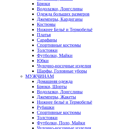
Брюки
Водолазки, Лонгсливы
Одежда больших размеров
Джемперы, Кардиганы
Костюмы
Нижнее Бельё и Термобельё
Платья
Сарафаны
Спортивные костюмы
Толстовки
Футболки, Майки
Юбки
Чулочно-носочные изделия
Шарфы, Головные уборы
МУЖЧИНАМ
Домашняя одежда
Брюки, Шорты
Водолазки, Лонгсливы
Джемперы, Жакеты
Нижнее бельё и Термобельё
Рубашки
Спортивные костюмы
Толстовки
Футболки, Поло, Майки
Чулочно-носочные изделия