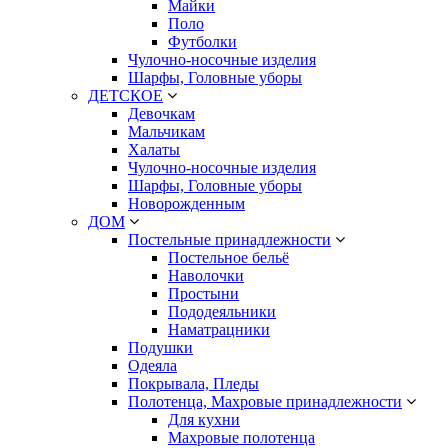
Майки
Поло
Футболки
Чулочно-носочные изделия
Шарфы, Головные уборы
ДЕТСКОЕ
Девочкам
Мальчикам
Халаты
Чулочно-носочные изделия
Шарфы, Головные уборы
Новорожденным
ДОМ
Постельные принадлежности
Постельное бельё
Наволочки
Простыни
Пододеяльники
Наматрацники
Подушки
Одеяла
Покрывала, Пледы
Полотенца, Махровые принадлежности
Для кухни
Махровые полотенца