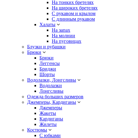
На тонких бретелях
На широких бретелях
С рукавом и крылом
С длинным рукавом
Халаты
На запах
На молнии
На пуговицах
Блузки и рубашки
Брюки
Брюки
Леггенсы
Бриджи
Шорты
Водолазки, Лонгсливы
Водолазки
Лонгсливы
Одежда больших размеров
Джемперы, Кардиганы
Джемперы
Жакеты
Кардиганы
Жилеты
Костюмы
С юбками