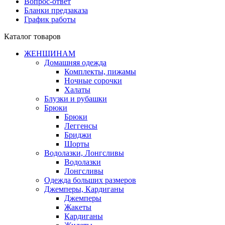
Вопрос-ответ
Бланки предзаказа
График работы
Каталог товаров
ЖЕНЩИНАМ
Домашняя одежда
Комплекты, пижамы
Ночные сорочки
Халаты
Блузки и рубашки
Брюки
Брюки
Леггенсы
Бриджи
Шорты
Водолазки, Лонгсливы
Водолазки
Лонгсливы
Одежда больших размеров
Джемперы, Кардиганы
Джемперы
Жакеты
Кардиганы