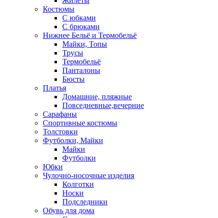
Жилеты
Костюмы
С юбками
С брюками
Нижнее Бельё и Термобельё
Майки, Топы
Трусы
Термобельё
Панталоны
Бюсты
Платья
Домашние, пляжные
Повседневные,вечерние
Сарафаны
Спортивные костюмы
Толстовки
Футболки, Майки
Майки
Футболки
Юбки
Чулочно-носочные изделия
Колготки
Носки
Подследники
Обувь для дома