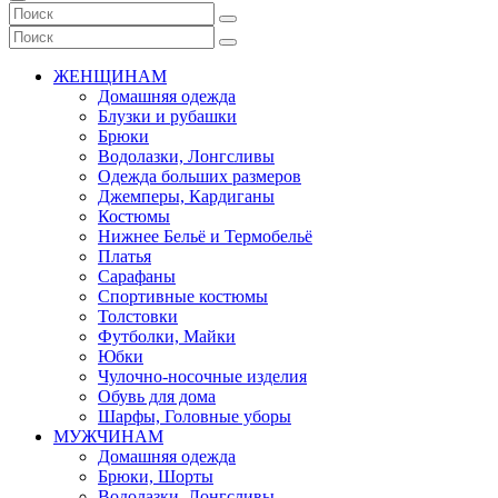
ЖЕНЩИНАМ
Домашняя одежда
Блузки и рубашки
Брюки
Водолазки, Лонгсливы
Одежда больших размеров
Джемперы, Кардиганы
Костюмы
Нижнее Бельё и Термобельё
Платья
Сарафаны
Спортивные костюмы
Толстовки
Футболки, Майки
Юбки
Чулочно-носочные изделия
Обувь для дома
Шарфы, Головные уборы
МУЖЧИНАМ
Домашняя одежда
Брюки, Шорты
Водолазки, Лонгсливы