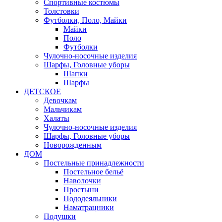
Спортивные костюмы
Толстовки
Футболки, Поло, Майки
Майки
Поло
Футболки
Чулочно-носочные изделия
Шарфы, Головные уборы
Шапки
Шарфы
ДЕТСКОЕ
Девочкам
Мальчикам
Халаты
Чулочно-носочные изделия
Шарфы, Головные уборы
Новорожденным
ДОМ
Постельные принадлежности
Постельное бельё
Наволочки
Простыни
Пододеяльники
Наматрацники
Подушки