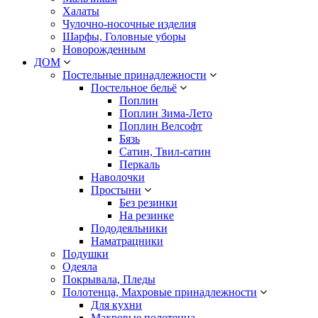
Халаты
Чулочно-носочные изделия
Шарфы, Головные уборы
Новорожденным
ДОМ
Постельные принадлежности
Постельное бельё
Поплин
Поплин Зима-Лето
Поплин Велсофт
Бязь
Сатин, Твил-сатин
Перкаль
Наволочки
Простыни
Без резинки
На резинке
Пододеяльники
Наматрацники
Подушки
Одеяла
Покрывала, Пледы
Полотенца, Махровые принадлежности
Для кухни
Махровые полотенца