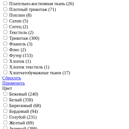
Плательно-костюмная ткань (
26
)
Плотный трикотаж (
71
)
Поплин (
8
)
Сатин (
5
)
Ситец (
2
)
Текстиль (
2
)
Трикотаж (
300
)
Фланель (
3
)
Флис (
2
)
Футер (
153
)
Хлопок (
1
)
Хлопок текстиль (
1
)
Хлопчатобумажные ткани (
17
)
Сбросить
Применить
Цвет
Бежевый (
240
)
Белый (
358
)
Бирюзовый (
68
)
Бордовый (
94
)
Голубой (
231
)
Желтый (
69
)
Зеленый (
298
)