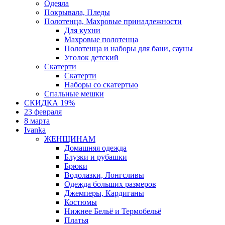
Одеяла
Покрывала, Пледы
Полотенца, Махровые принадлежности
Для кухни
Махровые полотенца
Полотенца и наборы для бани, сауны
Уголок детский
Скатерти
Скатерти
Наборы со скатертью
Спальные мешки
СКИДКА 19%
23 февраля
8 марта
Ivanka
ЖЕНЩИНАМ
Домашняя одежда
Блузки и рубашки
Брюки
Водолазки, Лонгсливы
Одежда больших размеров
Джемперы, Кардиганы
Костюмы
Нижнее Бельё и Термобельё
Платья