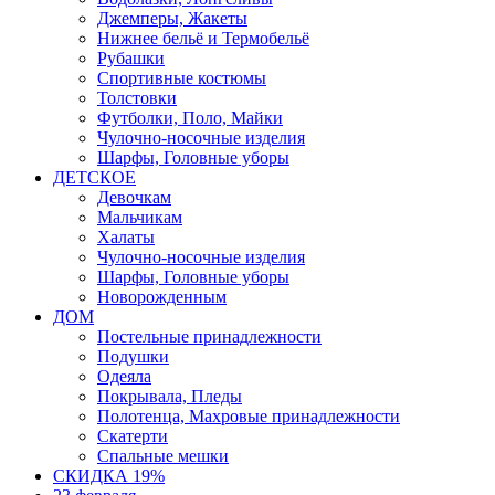
Джемперы, Жакеты
Нижнее бельё и Термобельё
Рубашки
Спортивные костюмы
Толстовки
Футболки, Поло, Майки
Чулочно-носочные изделия
Шарфы, Головные уборы
ДЕТСКОЕ
Девочкам
Мальчикам
Халаты
Чулочно-носочные изделия
Шарфы, Головные уборы
Новорожденным
ДОМ
Постельные принадлежности
Подушки
Одеяла
Покрывала, Пледы
Полотенца, Махровые принадлежности
Скатерти
Спальные мешки
СКИДКА 19%