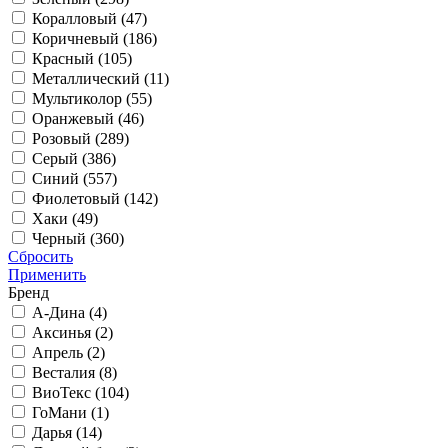
Коралловый (
47
)
Коричневый (
186
)
Красный (
105
)
Металлический (
11
)
Мультиколор (
55
)
Оранжевый (
46
)
Розовый (
289
)
Серый (
386
)
Синий (
557
)
Фиолетовый (
142
)
Хаки (
49
)
Черный (
360
)
Сбросить
Применить
Бренд
А-Дина (
4
)
Аксинья (
2
)
Апрель (
2
)
Весталия (
8
)
ВиоТекс (
104
)
ГоМани (
1
)
Дарья (
14
)