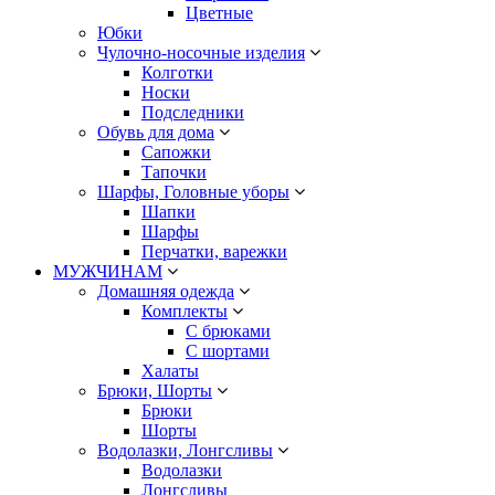
Цветные
Юбки
Чулочно-носочные изделия
Колготки
Носки
Подследники
Обувь для дома
Сапожки
Тапочки
Шарфы, Головные уборы
Шапки
Шарфы
Перчатки, варежки
МУЖЧИНАМ
Домашняя одежда
Комплекты
С брюками
С шортами
Халаты
Брюки, Шорты
Брюки
Шорты
Водолазки, Лонгсливы
Водолазки
Лонгсливы