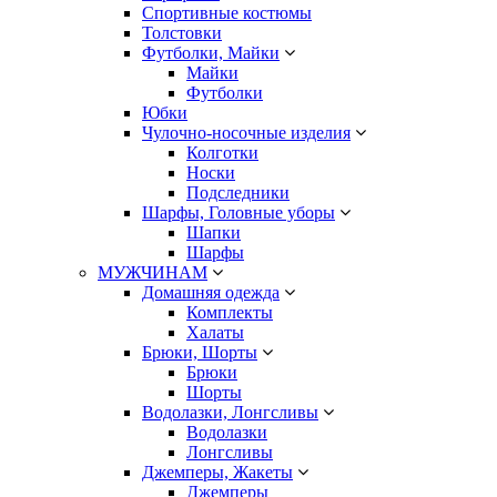
Спортивные костюмы
Толстовки
Футболки, Майки
Майки
Футболки
Юбки
Чулочно-носочные изделия
Колготки
Носки
Подследники
Шарфы, Головные уборы
Шапки
Шарфы
МУЖЧИНАМ
Домашняя одежда
Комплекты
Халаты
Брюки, Шорты
Брюки
Шорты
Водолазки, Лонгсливы
Водолазки
Лонгсливы
Джемперы, Жакеты
Джемперы