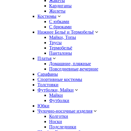
Жакеты
Кардиганы
Жилеты
Костюмы
С юбками
С брюками
Нижнее Бельё и Термобельё
Майки, Топы
Трусы
Термобельё
Панталоны
Платья
Домашние, пляжные
Повседневные,вечерние
Сарафаны
Спортивные костюмы
Толстовки
Футболки, Майки
Майки
Футболки
Юбки
Чулочно-носочные изделия
Колготки
Носки
Подследники