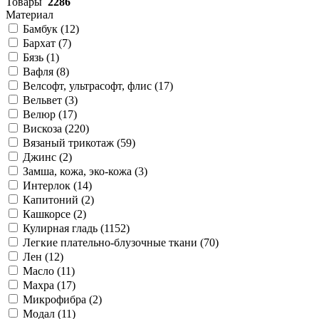
Товары
2286
Материал
Бамбук (
12
)
Бархат (
7
)
Бязь (
1
)
Вафля (
8
)
Велсофт, ультрасофт, флис (
17
)
Вельвет (
3
)
Велюр (
17
)
Вискоза (
220
)
Вязаный трикотаж (
59
)
Джинс (
2
)
Замша, кожа, эко-кожа (
3
)
Интерлок (
14
)
Капитоний (
2
)
Кашкорсе (
2
)
Кулирная гладь (
1152
)
Легкие плательно-блузочные ткани (
70
)
Лен (
12
)
Масло (
11
)
Махра (
17
)
Микрофибра (
2
)
Модал (
11
)