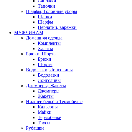
Сапожки
Тапочки
Шарфы, Головные уборы
Шапки
Шарфы
Перчатки, варежки
МУЖЧИНАМ
Домашняя одежда
Комплекты
Халаты
Брюки, Шорты
Брюки
Шорты
Водолазки, Лонгсливы
Водолазки
Лонгсливы
Джемперы, Жакеты
Джемперы
Жакеты
Нижнее бельё и Термобельё
Кальсоны
Майки
Термобельё
Трусы
Рубашки