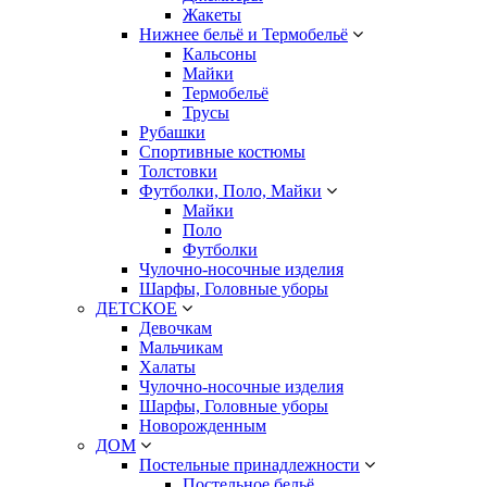
Жакеты
Нижнее бельё и Термобельё
Кальсоны
Майки
Термобельё
Трусы
Рубашки
Спортивные костюмы
Толстовки
Футболки, Поло, Майки
Майки
Поло
Футболки
Чулочно-носочные изделия
Шарфы, Головные уборы
ДЕТСКОЕ
Девочкам
Мальчикам
Халаты
Чулочно-носочные изделия
Шарфы, Головные уборы
Новорожденным
ДОМ
Постельные принадлежности
Постельное бельё