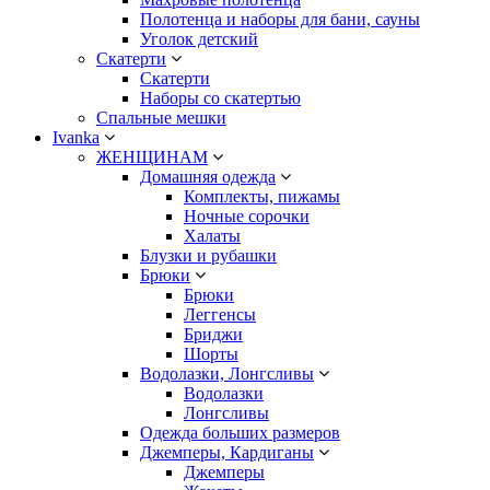
Полотенца и наборы для бани, сауны
Уголок детский
Скатерти
Скатерти
Наборы со скатертью
Спальные мешки
Ivanka
ЖЕНЩИНАМ
Домашняя одежда
Комплекты, пижамы
Ночные сорочки
Халаты
Блузки и рубашки
Брюки
Брюки
Леггенсы
Бриджи
Шорты
Водолазки, Лонгсливы
Водолазки
Лонгсливы
Одежда больших размеров
Джемперы, Кардиганы
Джемперы