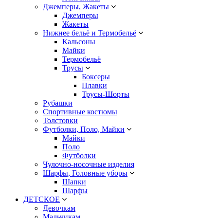
Джемперы, Жакеты
Джемперы
Жакеты
Нижнее бельё и Термобельё
Кальсоны
Майки
Термобельё
Трусы
Боксеры
Плавки
Трусы-Шорты
Рубашки
Спортивные костюмы
Толстовки
Футболки, Поло, Майки
Майки
Поло
Футболки
Чулочно-носочные изделия
Шарфы, Головные уборы
Шапки
Шарфы
ДЕТСКОЕ
Девочкам
Мальчикам