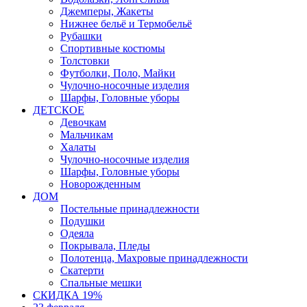
Джемперы, Жакеты
Нижнее бельё и Термобельё
Рубашки
Спортивные костюмы
Толстовки
Футболки, Поло, Майки
Чулочно-носочные изделия
Шарфы, Головные уборы
ДЕТСКОЕ
Девочкам
Мальчикам
Халаты
Чулочно-носочные изделия
Шарфы, Головные уборы
Новорожденным
ДОМ
Постельные принадлежности
Подушки
Одеяла
Покрывала, Пледы
Полотенца, Махровые принадлежности
Скатерти
Спальные мешки
СКИДКА 19%