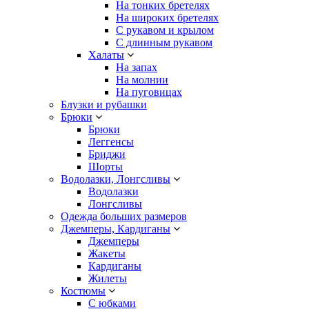
На тонких бретелях
На широких бретелях
С рукавом и крылом
С длинным рукавом
Халаты
На запах
На молнии
На пуговицах
Блузки и рубашки
Брюки
Брюки
Леггенсы
Бриджи
Шорты
Водолазки, Лонгсливы
Водолазки
Лонгсливы
Одежда больших размеров
Джемперы, Кардиганы
Джемперы
Жакеты
Кардиганы
Жилеты
Костюмы
С юбками