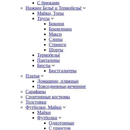
С брюками
Нижнее Бельё и Термобельё
Майки, Топы
Трусы
Бикини
Бразилиана
Макси
Слипы
Стринги
Шорты
Термобельё
Панталоны
Бюсты
Бюстгальтеры
Платья
Домашние, пляжные
Повседневные,вечерние
Сарафаны
Спортивные костюмы
Толстовки
Футболки, Майки
Майки
Футболки
Однотонные
С принтом