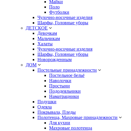
Майки
Поло
Футболки
Чулочно-носочные изделия
Шарфы, Головные уборы
ДЕТСКОЕ
Девочкам
Мальчикам
Халаты
Чулочно-носочные изделия
Шарфы, Головные уборы
Новорожденным
ДОМ
Постельные принадлежности
Постельное бельё
Наволочки
Простыни
Пододеяльники
Наматрацники
Подушки
Одеяла
Покрывала, Пледы
Полотенца, Махровые принадлежности
Для кухни
Махровые полотенца