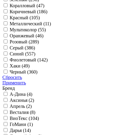
Коралловый (
47
)
Коричневый (
186
)
Красный (
105
)
Металлический (
11
)
Мультиколор (
55
)
Оранжевый (
46
)
Розовый (
289
)
Серый (
386
)
Синий (
557
)
Фиолетовый (
142
)
Хаки (
49
)
Черный (
360
)
Сбросить
Применить
Бренд
А-Дина (
4
)
Аксинья (
2
)
Апрель (
2
)
Весталия (
8
)
ВиоТекс (
104
)
ГоМани (
1
)
Дарья (
14
)