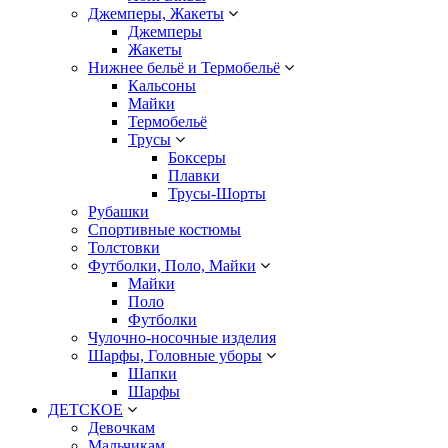
Джемперы, Жакеты
Джемперы
Жакеты
Нижнее бельё и Термобельё
Кальсоны
Майки
Термобельё
Трусы
Боксеры
Плавки
Трусы-Шорты
Рубашки
Спортивные костюмы
Толстовки
Футболки, Поло, Майки
Майки
Поло
Футболки
Чулочно-носочные изделия
Шарфы, Головные уборы
Шапки
Шарфы
ДЕТСКОЕ
Девочкам
Мальчикам