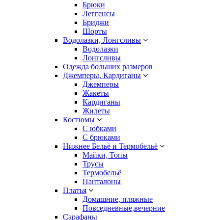
Брюки
Леггенсы
Бриджи
Шорты
Водолазки, Лонгсливы
Водолазки
Лонгсливы
Одежда больших размеров
Джемперы, Кардиганы
Джемперы
Жакеты
Кардиганы
Жилеты
Костюмы
С юбками
С брюками
Нижнее Бельё и Термобельё
Майки, Топы
Трусы
Термобельё
Панталоны
Платья
Домашние, пляжные
Повседневные,вечерние
Сарафаны