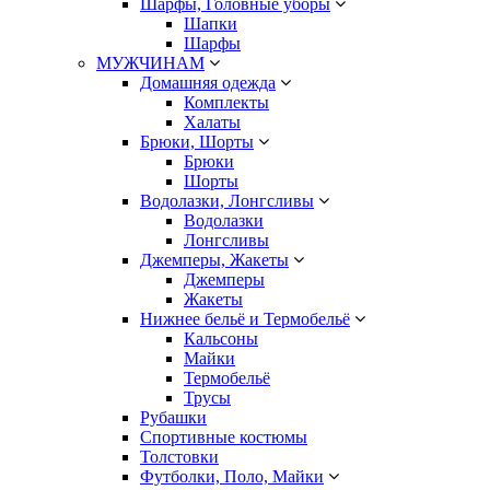
Шарфы, Головные уборы
Шапки
Шарфы
МУЖЧИНАМ
Домашняя одежда
Комплекты
Халаты
Брюки, Шорты
Брюки
Шорты
Водолазки, Лонгсливы
Водолазки
Лонгсливы
Джемперы, Жакеты
Джемперы
Жакеты
Нижнее бельё и Термобельё
Кальсоны
Майки
Термобельё
Трусы
Рубашки
Спортивные костюмы
Толстовки
Футболки, Поло, Майки