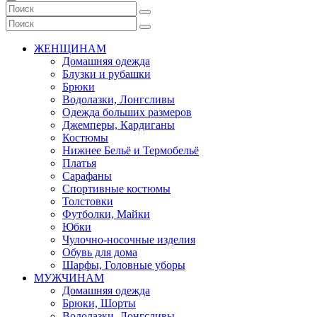
ЖЕНЩИНАМ
Домашняя одежда
Блузки и рубашки
Брюки
Водолазки, Лонгсливы
Одежда больших размеров
Джемперы, Кардиганы
Костюмы
Нижнее Бельё и Термобельё
Платья
Сарафаны
Спортивные костюмы
Толстовки
Футболки, Майки
Юбки
Чулочно-носочные изделия
Обувь для дома
Шарфы, Головные уборы
МУЖЧИНАМ
Домашняя одежда
Брюки, Шорты
Водолазки, Лонгсливы