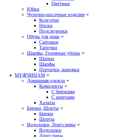
Цветные
Юбки
Чулочно-носочные изделия
Колготки
Носки
Подследники
Обувь для дома
Сапожки
Тапочки
Шарфы, Головные уборы
Шапки
Шарфы
Перчатки, варежки
МУЖЧИНАМ
Домашняя одежда
Комплекты
С брюками
С шортами
Халаты
Брюки, Шорты
Брюки
Шорты
Водолазки, Лонгсливы
Водолазки
Лонгсливы