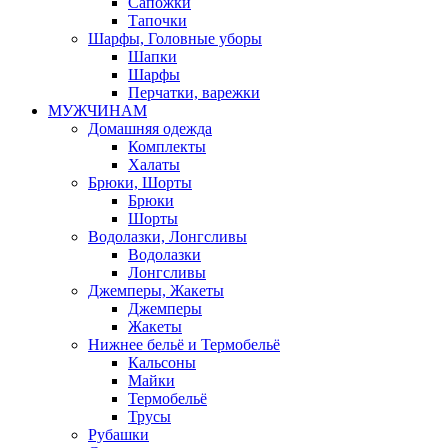
Сапожки
Тапочки
Шарфы, Головные уборы
Шапки
Шарфы
Перчатки, варежки
МУЖЧИНАМ
Домашняя одежда
Комплекты
Халаты
Брюки, Шорты
Брюки
Шорты
Водолазки, Лонгсливы
Водолазки
Лонгсливы
Джемперы, Жакеты
Джемперы
Жакеты
Нижнее бельё и Термобельё
Кальсоны
Майки
Термобельё
Трусы
Рубашки