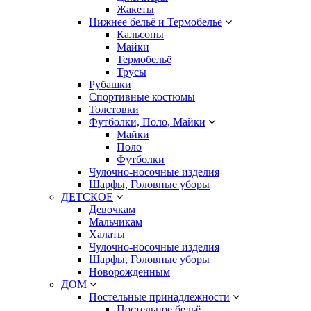
Жакеты
Нижнее бельё и Термобельё
Кальсоны
Майки
Термобельё
Трусы
Рубашки
Спортивные костюмы
Толстовки
Футболки, Поло, Майки
Майки
Поло
Футболки
Чулочно-носочные изделия
Шарфы, Головные уборы
ДЕТСКОЕ
Девочкам
Мальчикам
Халаты
Чулочно-носочные изделия
Шарфы, Головные уборы
Новорожденным
ДОМ
Постельные принадлежности
Постельное бельё