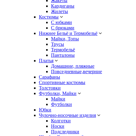
Жакеты
Кардиганы
Жилеты
Костюмы
С юбками
С брюками
Нижнее Бельё и Термобельё
Майки, Топы
Трусы
Термобельё
Панталоны
Платья
Домашние, пляжные
Повседневные,вечерние
Сарафаны
Спортивные костюмы
Толстовки
Футболки, Майки
Майки
Футболки
Юбки
Чулочно-носочные изделия
Колготки
Носки
Подследники