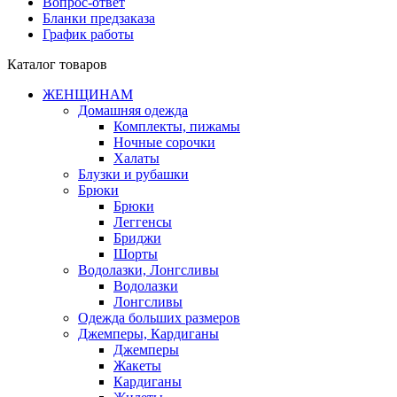
Вопрос-ответ
Бланки предзаказа
График работы
Каталог товаров
ЖЕНЩИНАМ
Домашняя одежда
Комплекты, пижамы
Ночные сорочки
Халаты
Блузки и рубашки
Брюки
Брюки
Леггенсы
Бриджи
Шорты
Водолазки, Лонгсливы
Водолазки
Лонгсливы
Одежда больших размеров
Джемперы, Кардиганы
Джемперы
Жакеты
Кардиганы