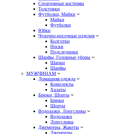
Спортивные костюмы
Толстовки
Футболки, Майки
Майки
Футболки
Юбки
Чулочно-носочные изделия
Колготки
Носки
Подследники
Шарфы, Головные уборы
Шапки
Шарфы
МУЖЧИНАМ
Домашняя одежда
Комплекты
Халаты
Брюки, Шорты
Брюки
Шорты
Водолазки, Лонгсливы
Водолазки
Лонгсливы
Джемперы, Жакеты
Джемперы