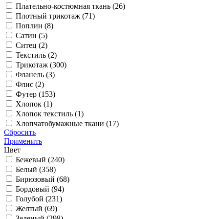
Плательно-костюмная ткань (
26
)
Плотный трикотаж (
71
)
Поплин (
8
)
Сатин (
5
)
Ситец (
2
)
Текстиль (
2
)
Трикотаж (
300
)
Фланель (
3
)
Флис (
2
)
Футер (
153
)
Хлопок (
1
)
Хлопок текстиль (
1
)
Хлопчатобумажные ткани (
17
)
Сбросить
Применить
Цвет
Бежевый (
240
)
Белый (
358
)
Бирюзовый (
68
)
Бордовый (
94
)
Голубой (
231
)
Желтый (
69
)
Зеленый (
298
)