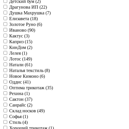
Детский бум (
2
)
Драгунова ИП (
22
)
Душка Махрушка (
7
)
Елизавета (
18
)
Золотое Руно (
6
)
Иваново (
90
)
Кактус (
3
)
Каприз (
15
)
КинДом (
2
)
Лелея (
1
)
Лотос (
149
)
Натали (
61
)
Наталья текстиль (
8
)
Новое Кимоно (
6
)
Оддис (
41
)
Оптима трикотаж (
35
)
Рехина (
1
)
Сактон (
37
)
Санрайс (
2
)
Склад носков (
49
)
Софья (
1
)
Стиль (
4
)
Хороший трикотаж (
1
)