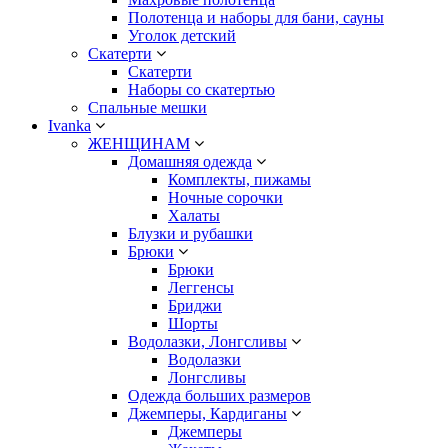
Полотенца и наборы для бани, сауны
Уголок детский
Скатерти
Скатерти
Наборы со скатертью
Спальные мешки
Ivanka
ЖЕНЩИНАМ
Домашняя одежда
Комплекты, пижамы
Ночные сорочки
Халаты
Блузки и рубашки
Брюки
Брюки
Леггенсы
Бриджи
Шорты
Водолазки, Лонгсливы
Водолазки
Лонгсливы
Одежда больших размеров
Джемперы, Кардиганы
Джемперы