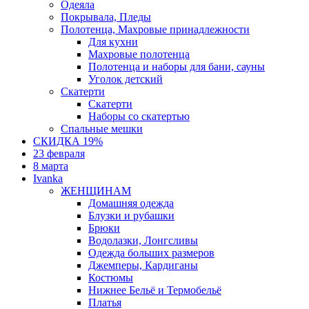
Одеяла
Покрывала, Пледы
Полотенца, Махровые принадлежности
Для кухни
Махровые полотенца
Полотенца и наборы для бани, сауны
Уголок детский
Скатерти
Скатерти
Наборы со скатертью
Спальные мешки
СКИДКА 19%
23 февраля
8 марта
Ivanka
ЖЕНЩИНАМ
Домашняя одежда
Блузки и рубашки
Брюки
Водолазки, Лонгсливы
Одежда больших размеров
Джемперы, Кардиганы
Костюмы
Нижнее Бельё и Термобельё
Платья