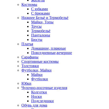
Жилеты
Костюмы
С юбками
С брюками
Нижнее Бельё и Термобельё
Майки, Топы
Трусы
Термобельё
Панталоны
Бюсты
Платья
Домашние, пляжные
Повседневные,вечерние
Сарафаны
Спортивные костюмы
Толстовки
Футболки, Майки
Майки
Футболки
Юбки
Чулочно-носочные изделия
Колготки
Носки
Подследники
Обувь для дома