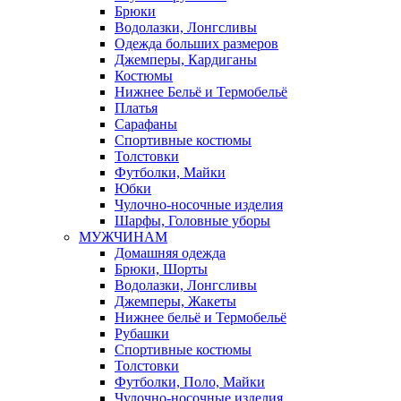
Брюки
Водолазки, Лонгсливы
Одежда больших размеров
Джемперы, Кардиганы
Костюмы
Нижнее Бельё и Термобельё
Платья
Сарафаны
Спортивные костюмы
Толстовки
Футболки, Майки
Юбки
Чулочно-носочные изделия
Шарфы, Головные уборы
МУЖЧИНАМ
Домашняя одежда
Брюки, Шорты
Водолазки, Лонгсливы
Джемперы, Жакеты
Нижнее бельё и Термобельё
Рубашки
Спортивные костюмы
Толстовки
Футболки, Поло, Майки
Чулочно-носочные изделия