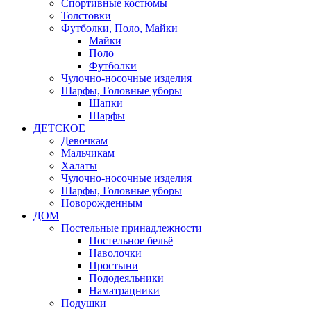
Спортивные костюмы
Толстовки
Футболки, Поло, Майки
Майки
Поло
Футболки
Чулочно-носочные изделия
Шарфы, Головные уборы
Шапки
Шарфы
ДЕТСКОЕ
Девочкам
Мальчикам
Халаты
Чулочно-носочные изделия
Шарфы, Головные уборы
Новорожденным
ДОМ
Постельные принадлежности
Постельное бельё
Наволочки
Простыни
Пододеяльники
Наматрацники
Подушки