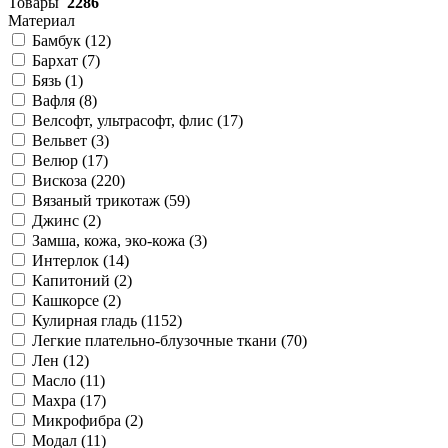
Товары
2286
Материал
Бамбук (
12
)
Бархат (
7
)
Бязь (
1
)
Вафля (
8
)
Велсофт, ультрасофт, флис (
17
)
Вельвет (
3
)
Велюр (
17
)
Вискоза (
220
)
Вязаный трикотаж (
59
)
Джинс (
2
)
Замша, кожа, эко-кожа (
3
)
Интерлок (
14
)
Капитоний (
2
)
Кашкорсе (
2
)
Кулирная гладь (
1152
)
Легкие плательно-блузочные ткани (
70
)
Лен (
12
)
Масло (
11
)
Махра (
17
)
Микрофибра (
2
)
Модал (
11
)