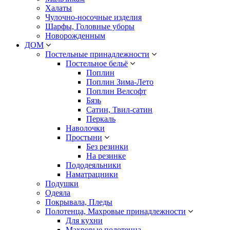
Халаты
Чулочно-носочные изделия
Шарфы, Головные уборы
Новорожденным
ДОМ
Постельные принадлежности
Постельное бельё
Поплин
Поплин Зима-Лето
Поплин Велсофт
Бязь
Сатин, Твил-сатин
Перкаль
Наволочки
Простыни
Без резинки
На резинке
Пододеяльники
Наматрацники
Подушки
Одеяла
Покрывала, Пледы
Полотенца, Махровые принадлежности
Для кухни
Махровые полотенца