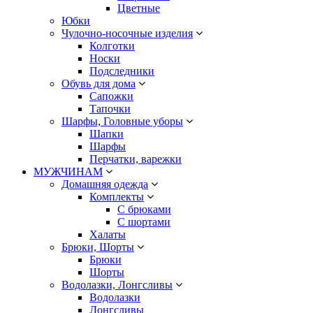
Цветные
Юбки
Чулочно-носочные изделия
Колготки
Носки
Подследники
Обувь для дома
Сапожки
Тапочки
Шарфы, Головные уборы
Шапки
Шарфы
Перчатки, варежки
МУЖЧИНАМ
Домашняя одежда
Комплекты
С брюками
С шортами
Халаты
Брюки, Шорты
Брюки
Шорты
Водолазки, Лонгсливы
Водолазки
Лонгсливы