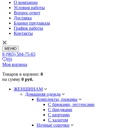
О компании
Условия работы
Вопрос-ответ
Доставка
Бланки предзаказа
График работы
Контакты
МЕНЮ
8 (965) 504-75-65
(0)
Моя корзина
Товаров в корзине:
0
на сумму
0 руб.
ЖЕНЩИНАМ
Домашняя одежда
Комплекты, пижамы
С брюками, леггенсами
С бриджами
С шортами
С халатом
Ночные сорочки