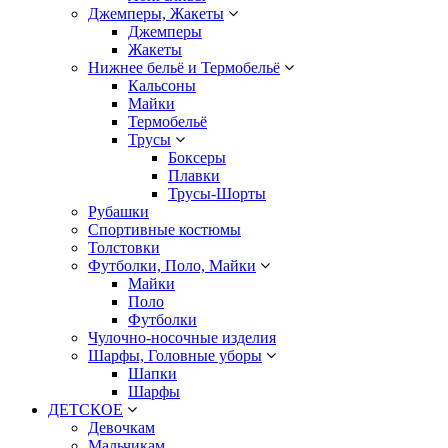
Джемперы, Жакеты
Джемперы
Жакеты
Нижнее бельё и Термобельё
Кальсоны
Майки
Термобельё
Трусы
Боксеры
Плавки
Трусы-Шорты
Рубашки
Спортивные костюмы
Толстовки
Футболки, Поло, Майки
Майки
Поло
Футболки
Чулочно-носочные изделия
Шарфы, Головные уборы
Шапки
Шарфы
ДЕТСКОЕ
Девочкам
Мальчикам