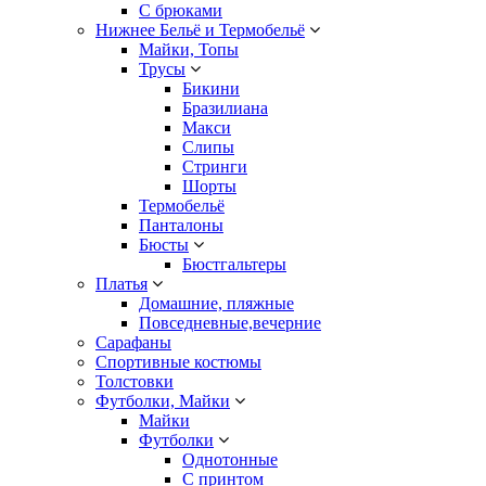
С брюками
Нижнее Бельё и Термобельё
Майки, Топы
Трусы
Бикини
Бразилиана
Макси
Слипы
Стринги
Шорты
Термобельё
Панталоны
Бюсты
Бюстгальтеры
Платья
Домашние, пляжные
Повседневные,вечерние
Сарафаны
Спортивные костюмы
Толстовки
Футболки, Майки
Майки
Футболки
Однотонные
С принтом