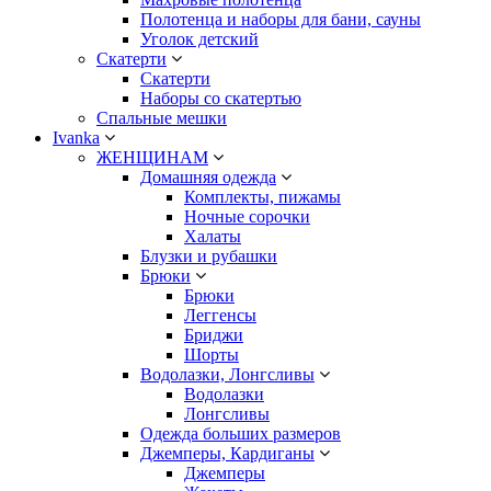
Полотенца и наборы для бани, сауны
Уголок детский
Скатерти
Скатерти
Наборы со скатертью
Спальные мешки
Ivanka
ЖЕНЩИНАМ
Домашняя одежда
Комплекты, пижамы
Ночные сорочки
Халаты
Блузки и рубашки
Брюки
Брюки
Леггенсы
Бриджи
Шорты
Водолазки, Лонгсливы
Водолазки
Лонгсливы
Одежда больших размеров
Джемперы, Кардиганы
Джемперы