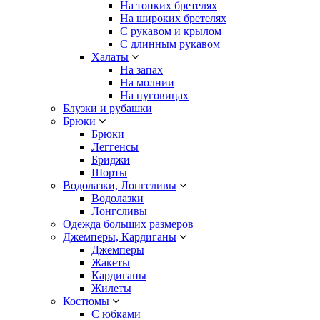
На тонких бретелях
На широких бретелях
С рукавом и крылом
С длинным рукавом
Халаты
На запах
На молнии
На пуговицах
Блузки и рубашки
Брюки
Брюки
Леггенсы
Бриджи
Шорты
Водолазки, Лонгсливы
Водолазки
Лонгсливы
Одежда больших размеров
Джемперы, Кардиганы
Джемперы
Жакеты
Кардиганы
Жилеты
Костюмы
С юбками