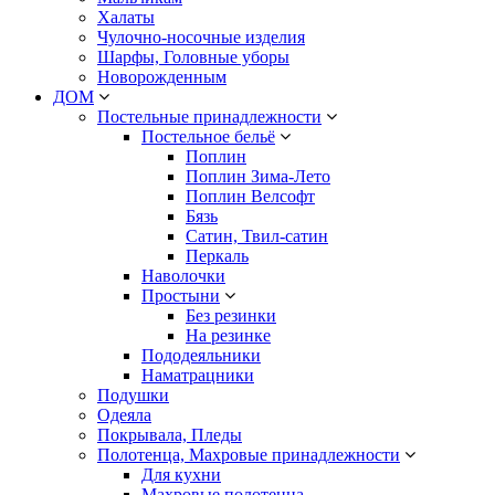
Халаты
Чулочно-носочные изделия
Шарфы, Головные уборы
Новорожденным
ДОМ
Постельные принадлежности
Постельное бельё
Поплин
Поплин Зима-Лето
Поплин Велсофт
Бязь
Сатин, Твил-сатин
Перкаль
Наволочки
Простыни
Без резинки
На резинке
Пододеяльники
Наматрацники
Подушки
Одеяла
Покрывала, Пледы
Полотенца, Махровые принадлежности
Для кухни
Махровые полотенца