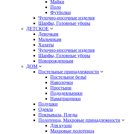
Майки
Поло
Футболки
Чулочно-носочные изделия
Шарфы, Головные уборы
ДЕТСКОЕ
Девочкам
Мальчикам
Халаты
Чулочно-носочные изделия
Шарфы, Головные уборы
Новорожденным
ДОМ
Постельные принадлежности
Постельное бельё
Наволочки
Простыни
Пододеяльники
Наматрацники
Подушки
Одеяла
Покрывала, Пледы
Полотенца, Махровые принадлежности
Для кухни
Махровые полотенца