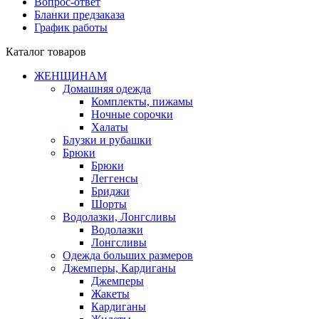
Вопрос-ответ
Бланки предзаказа
График работы
Каталог товаров
ЖЕНЩИНАМ
Домашняя одежда
Комплекты, пижамы
Ночные сорочки
Халаты
Блузки и рубашки
Брюки
Брюки
Леггенсы
Бриджи
Шорты
Водолазки, Лонгсливы
Водолазки
Лонгсливы
Одежда больших размеров
Джемперы, Кардиганы
Джемперы
Жакеты
Кардиганы