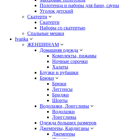
Полотенца и наборы для бани, сауны
Уголок детский
Скатерти
Скатерти
Наборы со скатертью
Спальные мешки
Ivanka
ЖЕНЩИНАМ
Домашняя одежда
Комплекты, пижамы
Ночные сорочки
Халаты
Блузки и рубашки
Брюки
Брюки
Леггенсы
Бриджи
Шорты
Водолазки, Лонгсливы
Водолазки
Лонгсливы
Одежда больших размеров
Джемперы, Кардиганы
Джемперы