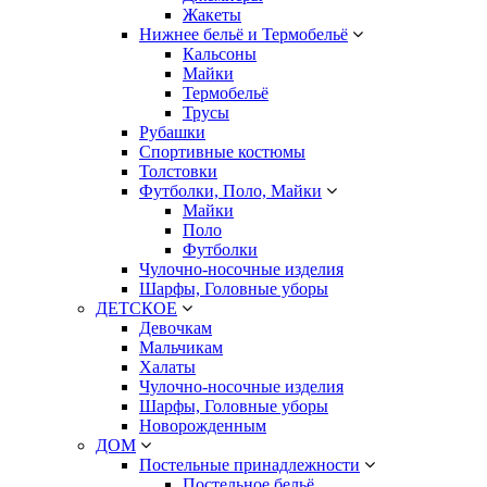
Жакеты
Нижнее бельё и Термобельё
Кальсоны
Майки
Термобельё
Трусы
Рубашки
Спортивные костюмы
Толстовки
Футболки, Поло, Майки
Майки
Поло
Футболки
Чулочно-носочные изделия
Шарфы, Головные уборы
ДЕТСКОЕ
Девочкам
Мальчикам
Халаты
Чулочно-носочные изделия
Шарфы, Головные уборы
Новорожденным
ДОМ
Постельные принадлежности
Постельное бельё