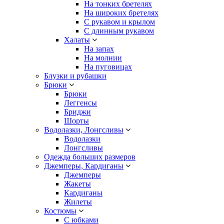
На тонких бретелях
На широких бретелях
С рукавом и крылом
С длинным рукавом
Халаты
На запах
На молнии
На пуговицах
Блузки и рубашки
Брюки
Брюки
Леггенсы
Бриджи
Шорты
Водолазки, Лонгсливы
Водолазки
Лонгсливы
Одежда больших размеров
Джемперы, Кардиганы
Джемперы
Жакеты
Кардиганы
Жилеты
Костюмы
С юбками