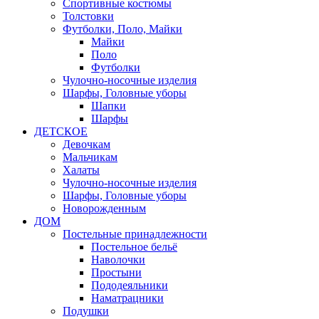
Спортивные костюмы
Толстовки
Футболки, Поло, Майки
Майки
Поло
Футболки
Чулочно-носочные изделия
Шарфы, Головные уборы
Шапки
Шарфы
ДЕТСКОЕ
Девочкам
Мальчикам
Халаты
Чулочно-носочные изделия
Шарфы, Головные уборы
Новорожденным
ДОМ
Постельные принадлежности
Постельное бельё
Наволочки
Простыни
Пододеяльники
Наматрацники
Подушки