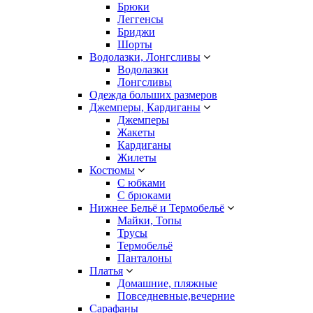
Брюки
Леггенсы
Бриджи
Шорты
Водолазки, Лонгсливы
Водолазки
Лонгсливы
Одежда больших размеров
Джемперы, Кардиганы
Джемперы
Жакеты
Кардиганы
Жилеты
Костюмы
С юбками
С брюками
Нижнее Бельё и Термобельё
Майки, Топы
Трусы
Термобельё
Панталоны
Платья
Домашние, пляжные
Повседневные,вечерние
Сарафаны