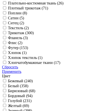
Плательно-костюмная ткань (
26
)
Плотный трикотаж (
71
)
Поплин (
8
)
Сатин (
5
)
Ситец (
2
)
Текстиль (
2
)
Трикотаж (
300
)
Фланель (
3
)
Флис (
2
)
Футер (
153
)
Хлопок (
1
)
Хлопок текстиль (
1
)
Хлопчатобумажные ткани (
17
)
Сбросить
Применить
Цвет
Бежевый (
240
)
Белый (
358
)
Бирюзовый (
68
)
Бордовый (
94
)
Голубой (
231
)
Желтый (
69
)
Зеленый (
298
)