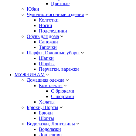
Цветные
Юбки
Чулочно-носочные изделия
Колготки
Носки
Подследники
Обувь для дома
Сапожки
Тапочки
Шарфы, Головные уборы
Шапки
Шарфы
Перчатки, варежки
МУЖЧИНАМ
Домашняя одежда
Комплекты
С брюками
С шортами
Халаты
Брюки, Шорты
Брюки
Шорты
Водолазки, Лонгсливы
Водолазки
Лонгсливы