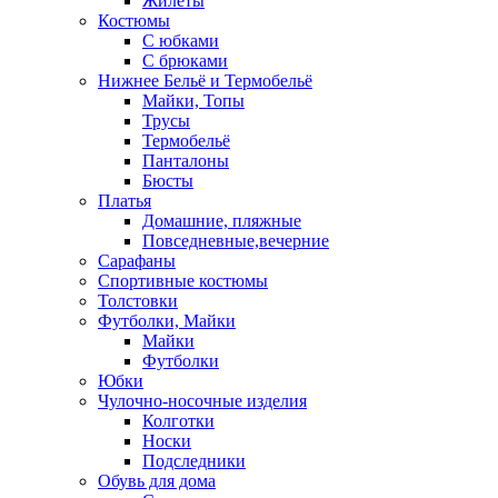
Жилеты
Костюмы
С юбками
С брюками
Нижнее Бельё и Термобельё
Майки, Топы
Трусы
Термобельё
Панталоны
Бюсты
Платья
Домашние, пляжные
Повседневные,вечерние
Сарафаны
Спортивные костюмы
Толстовки
Футболки, Майки
Майки
Футболки
Юбки
Чулочно-носочные изделия
Колготки
Носки
Подследники
Обувь для дома