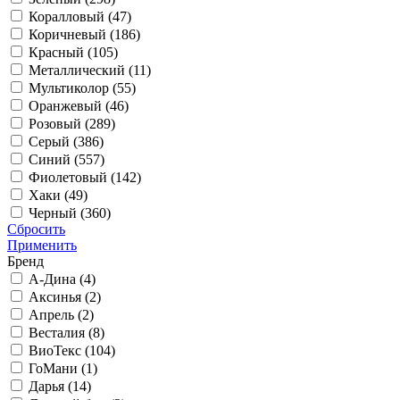
Коралловый (
47
)
Коричневый (
186
)
Красный (
105
)
Металлический (
11
)
Мультиколор (
55
)
Оранжевый (
46
)
Розовый (
289
)
Серый (
386
)
Синий (
557
)
Фиолетовый (
142
)
Хаки (
49
)
Черный (
360
)
Сбросить
Применить
Бренд
А-Дина (
4
)
Аксинья (
2
)
Апрель (
2
)
Весталия (
8
)
ВиоТекс (
104
)
ГоМани (
1
)
Дарья (
14
)