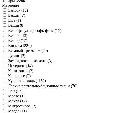
Товары
2286
Материал
Бамбук (
12
)
Бархат (
7
)
Бязь (
1
)
Вафля (
8
)
Велсофт, ультрасофт, флис (
17
)
Вельвет (
3
)
Велюр (
17
)
Вискоза (
220
)
Вязаный трикотаж (
59
)
Джинс (
2
)
Замша, кожа, эко-кожа (
3
)
Интерлок (
14
)
Капитоний (
2
)
Кашкорсе (
2
)
Кулирная гладь (
1152
)
Легкие плательно-блузочные ткани (
70
)
Лен (
12
)
Масло (
11
)
Махра (
17
)
Микрофибра (
2
)
Модал (
11
)