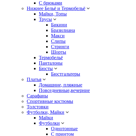
С брюками
Нижнее Бельё и Термобельё
Майки, Топы
Трусы
Бикини
Бразилиана
Макси
Слипы
Стринги
Шорты
Термобельё
Панталоны
Бюсты
Бюстгальтеры
Платья
Домашние, пляжные
Повседневные,вечерние
Сарафаны
Спортивные костюмы
Толстовки
Футболки, Майки
Майки
Футболки
Однотонные
С принтом