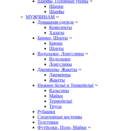
Шарфы, Головные уборы
Шапки
Шарфы
МУЖЧИНАМ
Домашняя одежда
Комплекты
Халаты
Брюки, Шорты
Брюки
Шорты
Водолазки, Лонгсливы
Водолазки
Лонгсливы
Джемперы, Жакеты
Джемперы
Жакеты
Нижнее бельё и Термобельё
Кальсоны
Майки
Термобельё
Трусы
Рубашки
Спортивные костюмы
Толстовки
Футболки, Поло, Майки