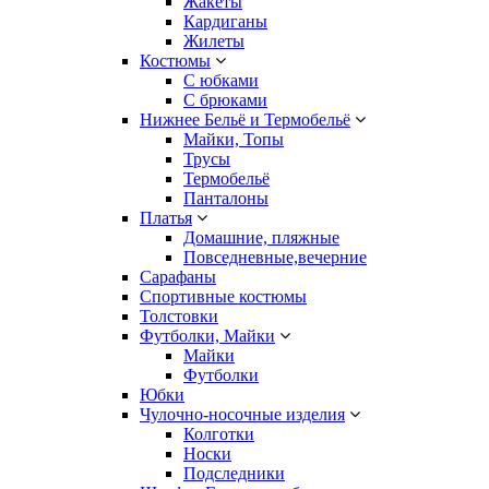
Жакеты
Кардиганы
Жилеты
Костюмы
С юбками
С брюками
Нижнее Бельё и Термобельё
Майки, Топы
Трусы
Термобельё
Панталоны
Платья
Домашние, пляжные
Повседневные,вечерние
Сарафаны
Спортивные костюмы
Толстовки
Футболки, Майки
Майки
Футболки
Юбки
Чулочно-носочные изделия
Колготки
Носки
Подследники