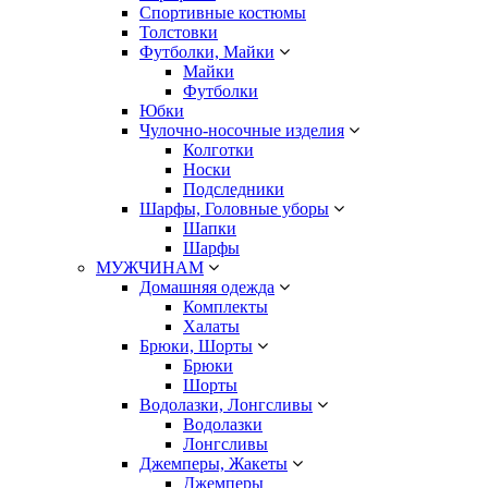
Спортивные костюмы
Толстовки
Футболки, Майки
Майки
Футболки
Юбки
Чулочно-носочные изделия
Колготки
Носки
Подследники
Шарфы, Головные уборы
Шапки
Шарфы
МУЖЧИНАМ
Домашняя одежда
Комплекты
Халаты
Брюки, Шорты
Брюки
Шорты
Водолазки, Лонгсливы
Водолазки
Лонгсливы
Джемперы, Жакеты
Джемперы