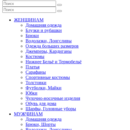
ЖЕНЩИНАМ
Домашняя одежда
Блузки и рубашки
Брюки
Водолазки, Лонгсливы
Одежда больших размеров
Джемперы, Кардиганы
Костюмы
Нижнее Бельё и Термобельё
Платья
Сарафаны
Спортивные костюмы
Толстовки
Футболки, Майки
Юбки
Чулочно-носочные изделия
Обувь для дома
Шарфы, Головные уборы
МУЖЧИНАМ
Домашняя одежда
Брюки, Шорты
Водолазки, Лонгсливы