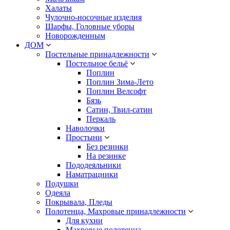
Халаты
Чулочно-носочные изделия
Шарфы, Головные уборы
Новорожденным
ДОМ
Постельные принадлежности
Постельное бельё
Поплин
Поплин Зима-Лето
Поплин Велсофт
Бязь
Сатин, Твил-сатин
Перкаль
Наволочки
Простыни
Без резинки
На резинке
Пододеяльники
Наматрацники
Подушки
Одеяла
Покрывала, Пледы
Полотенца, Махровые принадлежности
Для кухни
Махровые полотенца