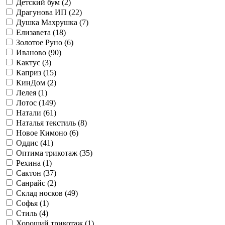
Детский бум (
2
)
Драгунова ИП (
22
)
Душка Махрушка (
7
)
Елизавета (
18
)
Золотое Руно (
6
)
Иваново (
90
)
Кактус (
3
)
Каприз (
15
)
КинДом (
2
)
Лелея (
1
)
Лотос (
149
)
Натали (
61
)
Наталья текстиль (
8
)
Новое Кимоно (
6
)
Оддис (
41
)
Оптима трикотаж (
35
)
Рехина (
1
)
Сактон (
37
)
Санрайс (
2
)
Склад носков (
49
)
Софья (
1
)
Стиль (
4
)
Хороший трикотаж (
1
)