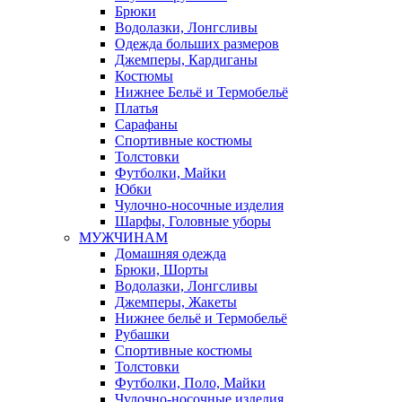
Брюки
Водолазки, Лонгсливы
Одежда больших размеров
Джемперы, Кардиганы
Костюмы
Нижнее Бельё и Термобельё
Платья
Сарафаны
Спортивные костюмы
Толстовки
Футболки, Майки
Юбки
Чулочно-носочные изделия
Шарфы, Головные уборы
МУЖЧИНАМ
Домашняя одежда
Брюки, Шорты
Водолазки, Лонгсливы
Джемперы, Жакеты
Нижнее бельё и Термобельё
Рубашки
Спортивные костюмы
Толстовки
Футболки, Поло, Майки
Чулочно-носочные изделия