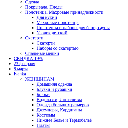
Одеяла
Покрывала, Пледы
Полотенца, Махровые принадлежности
Для кухни
Махровые полотенца
Полотенца и наборы для бани, сауны
Уголок детский
Скатерти
Скатерти
Наборы со скатертью
Спальные мешки
СКИДКА 19%
23 февраля
8 марта
Ivanka
ЖЕНЩИНАМ
Домашняя одежда
Блузки и рубашки
Брюки
Водолазки, Лонгсливы
Одежда больших размеров
Джемперы, Кардиганы
Костюмы
Нижнее Бельё и Термобельё
Платья