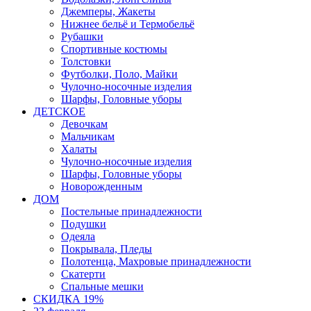
Джемперы, Жакеты
Нижнее бельё и Термобельё
Рубашки
Спортивные костюмы
Толстовки
Футболки, Поло, Майки
Чулочно-носочные изделия
Шарфы, Головные уборы
ДЕТСКОЕ
Девочкам
Мальчикам
Халаты
Чулочно-носочные изделия
Шарфы, Головные уборы
Новорожденным
ДОМ
Постельные принадлежности
Подушки
Одеяла
Покрывала, Пледы
Полотенца, Махровые принадлежности
Скатерти
Спальные мешки
СКИДКА 19%