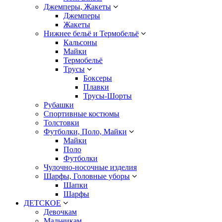
Джемперы, Жакеты
Джемперы
Жакеты
Нижнее бельё и Термобельё
Кальсоны
Майки
Термобельё
Трусы
Боксеры
Плавки
Трусы-Шорты
Рубашки
Спортивные костюмы
Толстовки
Футболки, Поло, Майки
Майки
Поло
Футболки
Чулочно-носочные изделия
Шарфы, Головные уборы
Шапки
Шарфы
ДЕТСКОЕ
Девочкам
Мальчикам