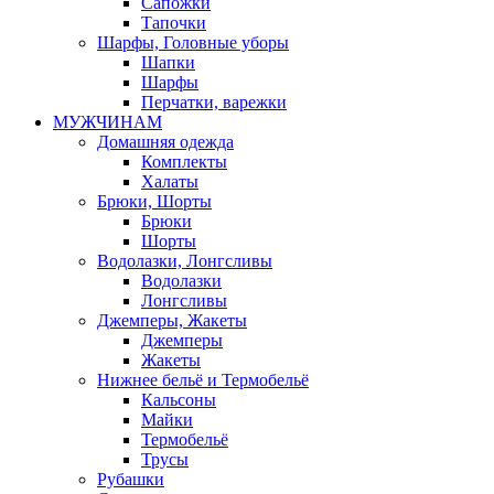
Сапожки
Тапочки
Шарфы, Головные уборы
Шапки
Шарфы
Перчатки, варежки
МУЖЧИНАМ
Домашняя одежда
Комплекты
Халаты
Брюки, Шорты
Брюки
Шорты
Водолазки, Лонгсливы
Водолазки
Лонгсливы
Джемперы, Жакеты
Джемперы
Жакеты
Нижнее бельё и Термобельё
Кальсоны
Майки
Термобельё
Трусы
Рубашки