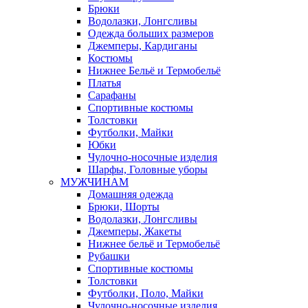
Брюки
Водолазки, Лонгсливы
Одежда больших размеров
Джемперы, Кардиганы
Костюмы
Нижнее Бельё и Термобельё
Платья
Сарафаны
Спортивные костюмы
Толстовки
Футболки, Майки
Юбки
Чулочно-носочные изделия
Шарфы, Головные уборы
МУЖЧИНАМ
Домашняя одежда
Брюки, Шорты
Водолазки, Лонгсливы
Джемперы, Жакеты
Нижнее бельё и Термобельё
Рубашки
Спортивные костюмы
Толстовки
Футболки, Поло, Майки
Чулочно-носочные изделия