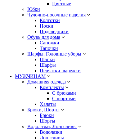
Цветные
Юбки
Чулочно-носочные изделия
Колготки
Носки
Подследники
Обувь для дома
Сапожки
Тапочки
Шарфы, Головные уборы
Шапки
Шарфы
Перчатки, варежки
МУЖЧИНАМ
Домашняя одежда
Комплекты
С брюками
С шортами
Халаты
Брюки, Шорты
Брюки
Шорты
Водолазки, Лонгсливы
Водолазки
Лонгсливы