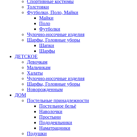
Спортивные костюмы
Толстовки
Футболки, Поло, Майки
Майки
Поло
Футболки
Чулочно-носочные изделия
Шарфы, Головные уборы
Шапки
Шарфы
ДЕТСКОЕ
Девочкам
Мальчикам
Халаты
Чулочно-носочные изделия
Шарфы, Головные уборы
Новорожденным
ДОМ
Постельные принадлежности
Постельное бельё
Наволочки
Простыни
Пододеяльники
Наматрацники
Подушки