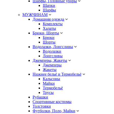
Шарфы, Головные уборы
Шапки
Шарфы
МУЖЧИНАМ
Домашняя одежда
Комплекты
Халаты
Брюки, Шорты
Брюки
Шорты
Водолазки, Лонгсливы
Водолазки
Лонгсливы
Джемперы, Жакеты
Джемперы
Жакеты
Нижнее бельё и Термобельё
Кальсоны
Майки
Термобельё
Трусы
Рубашки
Спортивные костюмы
Толстовки
Футболки, Поло, Майки