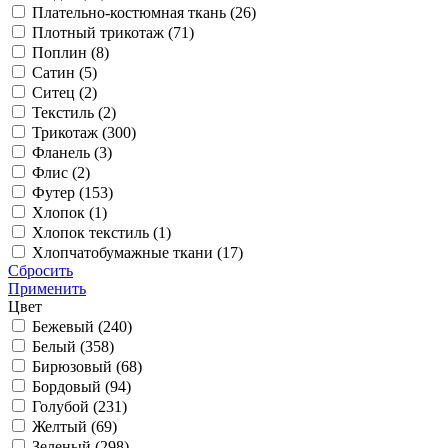
Плательно-костюмная ткань (
26
)
Плотный трикотаж (
71
)
Поплин (
8
)
Сатин (
5
)
Ситец (
2
)
Текстиль (
2
)
Трикотаж (
300
)
Фланель (
3
)
Флис (
2
)
Футер (
153
)
Хлопок (
1
)
Хлопок текстиль (
1
)
Хлопчатобумажные ткани (
17
)
Сбросить
Применить
Цвет
Бежевый (
240
)
Белый (
358
)
Бирюзовый (
68
)
Бордовый (
94
)
Голубой (
231
)
Желтый (
69
)
Зеленый (
298
)