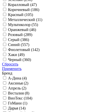
Коралловый (
47
)
Коричневый (
186
)
Красный (
105
)
Металлический (
11
)
Мультиколор (
55
)
Оранжевый (
46
)
Розовый (
289
)
Серый (
386
)
Синий (
557
)
Фиолетовый (
142
)
Хаки (
49
)
Черный (
360
)
Сбросить
Применить
Бренд
А-Дина (
4
)
Аксинья (
2
)
Апрель (
2
)
Весталия (
8
)
ВиоТекс (
104
)
ГоМани (
1
)
Дарья (
14
)