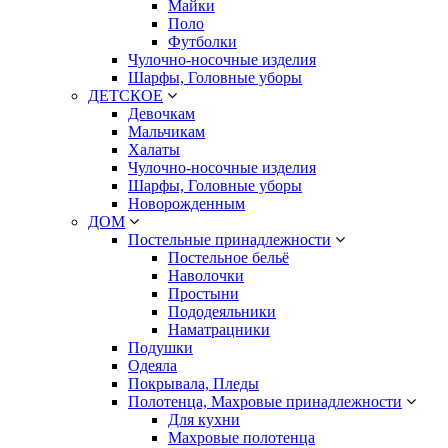
Майки
Поло
Футболки
Чулочно-носочные изделия
Шарфы, Головные уборы
ДЕТСКОЕ
Девочкам
Мальчикам
Халаты
Чулочно-носочные изделия
Шарфы, Головные уборы
Новорожденным
ДОМ
Постельные принадлежности
Постельное бельё
Наволочки
Простыни
Пододеяльники
Наматрацники
Подушки
Одеяла
Покрывала, Пледы
Полотенца, Махровые принадлежности
Для кухни
Махровые полотенца