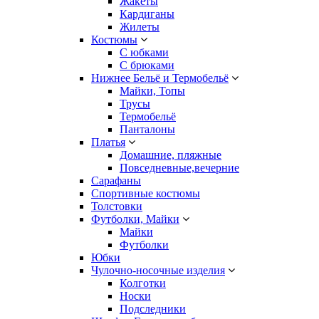
Жакеты
Кардиганы
Жилеты
Костюмы
С юбками
С брюками
Нижнее Бельё и Термобельё
Майки, Топы
Трусы
Термобельё
Панталоны
Платья
Домашние, пляжные
Повседневные,вечерние
Сарафаны
Спортивные костюмы
Толстовки
Футболки, Майки
Майки
Футболки
Юбки
Чулочно-носочные изделия
Колготки
Носки
Подследники