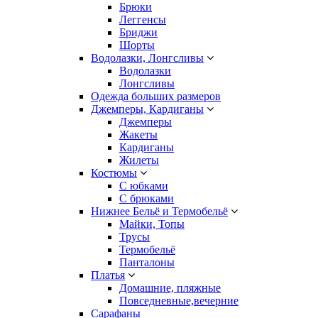
Брюки
Леггенсы
Бриджи
Шорты
Водолазки, Лонгсливы
Водолазки
Лонгсливы
Одежда больших размеров
Джемперы, Кардиганы
Джемперы
Жакеты
Кардиганы
Жилеты
Костюмы
С юбками
С брюками
Нижнее Бельё и Термобельё
Майки, Топы
Трусы
Термобельё
Панталоны
Платья
Домашние, пляжные
Повседневные,вечерние
Сарафаны