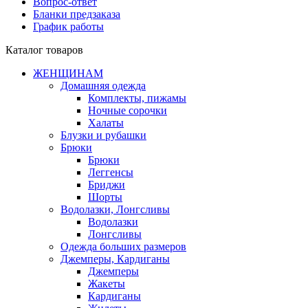
Вопрос-ответ
Бланки предзаказа
График работы
Каталог товаров
ЖЕНЩИНАМ
Домашняя одежда
Комплекты, пижамы
Ночные сорочки
Халаты
Блузки и рубашки
Брюки
Брюки
Леггенсы
Бриджи
Шорты
Водолазки, Лонгсливы
Водолазки
Лонгсливы
Одежда больших размеров
Джемперы, Кардиганы
Джемперы
Жакеты
Кардиганы