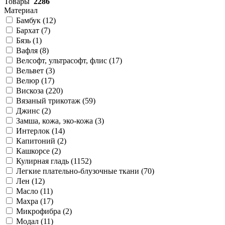
Товары
2286
Материал
Бамбук (
12
)
Бархат (
7
)
Бязь (
1
)
Вафля (
8
)
Велсофт, ультрасофт, флис (
17
)
Вельвет (
3
)
Велюр (
17
)
Вискоза (
220
)
Вязаный трикотаж (
59
)
Джинс (
2
)
Замша, кожа, эко-кожа (
3
)
Интерлок (
14
)
Капитоний (
2
)
Кашкорсе (
2
)
Кулирная гладь (
1152
)
Легкие плательно-блузочные ткани (
70
)
Лен (
12
)
Масло (
11
)
Махра (
17
)
Микрофибра (
2
)
Модал (
11
)