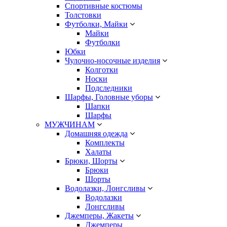
Спортивные костюмы
Толстовки
Футболки, Майки
Майки
Футболки
Юбки
Чулочно-носочные изделия
Колготки
Носки
Подследники
Шарфы, Головные уборы
Шапки
Шарфы
МУЖЧИНАМ
Домашняя одежда
Комплекты
Халаты
Брюки, Шорты
Брюки
Шорты
Водолазки, Лонгсливы
Водолазки
Лонгсливы
Джемперы, Жакеты
Джемперы