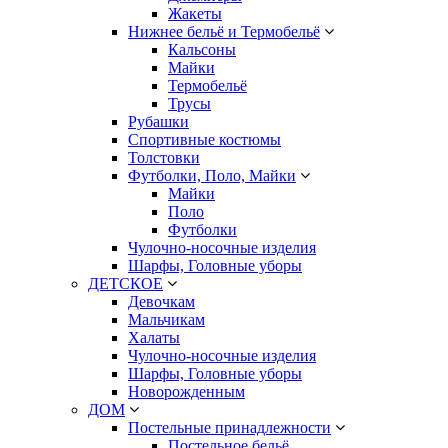
Жакеты
Нижнее бельё и Термобельё
Кальсоны
Майки
Термобельё
Трусы
Рубашки
Спортивные костюмы
Толстовки
Футболки, Поло, Майки
Майки
Поло
Футболки
Чулочно-носочные изделия
Шарфы, Головные уборы
ДЕТСКОЕ
Девочкам
Мальчикам
Халаты
Чулочно-носочные изделия
Шарфы, Головные уборы
Новорожденным
ДОМ
Постельные принадлежности
Постельное бельё