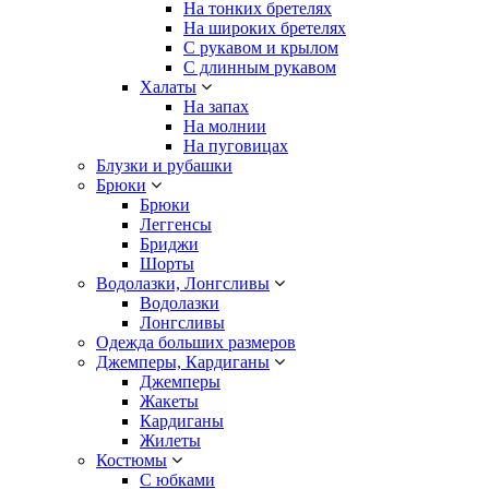
На тонких бретелях
На широких бретелях
С рукавом и крылом
С длинным рукавом
Халаты
На запах
На молнии
На пуговицах
Блузки и рубашки
Брюки
Брюки
Леггенсы
Бриджи
Шорты
Водолазки, Лонгсливы
Водолазки
Лонгсливы
Одежда больших размеров
Джемперы, Кардиганы
Джемперы
Жакеты
Кардиганы
Жилеты
Костюмы
С юбками