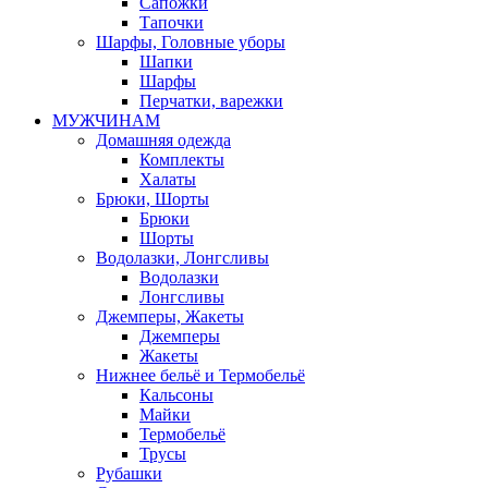
Сапожки
Тапочки
Шарфы, Головные уборы
Шапки
Шарфы
Перчатки, варежки
МУЖЧИНАМ
Домашняя одежда
Комплекты
Халаты
Брюки, Шорты
Брюки
Шорты
Водолазки, Лонгсливы
Водолазки
Лонгсливы
Джемперы, Жакеты
Джемперы
Жакеты
Нижнее бельё и Термобельё
Кальсоны
Майки
Термобельё
Трусы
Рубашки