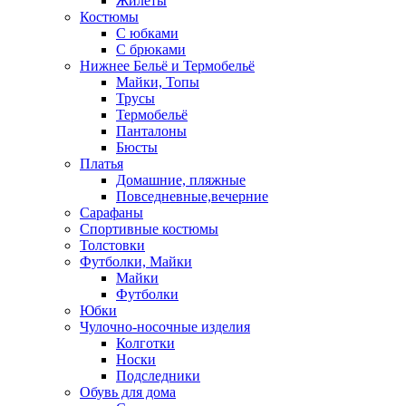
Жилеты
Костюмы
С юбками
С брюками
Нижнее Бельё и Термобельё
Майки, Топы
Трусы
Термобельё
Панталоны
Бюсты
Платья
Домашние, пляжные
Повседневные,вечерние
Сарафаны
Спортивные костюмы
Толстовки
Футболки, Майки
Майки
Футболки
Юбки
Чулочно-носочные изделия
Колготки
Носки
Подследники
Обувь для дома