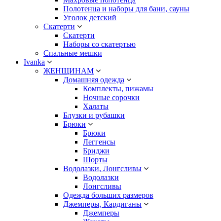
Полотенца и наборы для бани, сауны
Уголок детский
Скатерти
Скатерти
Наборы со скатертью
Спальные мешки
Ivanka
ЖЕНЩИНАМ
Домашняя одежда
Комплекты, пижамы
Ночные сорочки
Халаты
Блузки и рубашки
Брюки
Брюки
Леггенсы
Бриджи
Шорты
Водолазки, Лонгсливы
Водолазки
Лонгсливы
Одежда больших размеров
Джемперы, Кардиганы
Джемперы