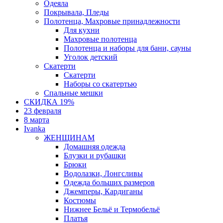
Одеяла
Покрывала, Пледы
Полотенца, Махровые принадлежности
Для кухни
Махровые полотенца
Полотенца и наборы для бани, сауны
Уголок детский
Скатерти
Скатерти
Наборы со скатертью
Спальные мешки
СКИДКА 19%
23 февраля
8 марта
Ivanka
ЖЕНЩИНАМ
Домашняя одежда
Блузки и рубашки
Брюки
Водолазки, Лонгсливы
Одежда больших размеров
Джемперы, Кардиганы
Костюмы
Нижнее Бельё и Термобельё
Платья