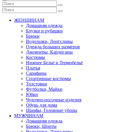
ЖЕНЩИНАМ
Домашняя одежда
Блузки и рубашки
Брюки
Водолазки, Лонгсливы
Одежда больших размеров
Джемперы, Кардиганы
Костюмы
Нижнее Бельё и Термобельё
Платья
Сарафаны
Спортивные костюмы
Толстовки
Футболки, Майки
Юбки
Чулочно-носочные изделия
Обувь для дома
Шарфы, Головные уборы
МУЖЧИНАМ
Домашняя одежда
Брюки, Шорты
Водолазки, Лонгсливы