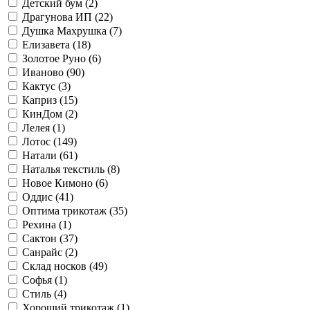
Детский бум (
2
)
Драгунова ИП (
22
)
Душка Махрушка (
7
)
Елизавета (
18
)
Золотое Руно (
6
)
Иваново (
90
)
Кактус (
3
)
Каприз (
15
)
КинДом (
2
)
Лелея (
1
)
Лотос (
149
)
Натали (
61
)
Наталья текстиль (
8
)
Новое Кимоно (
6
)
Оддис (
41
)
Оптима трикотаж (
35
)
Рехина (
1
)
Сактон (
37
)
Санрайс (
2
)
Склад носков (
49
)
Софья (
1
)
Стиль (
4
)
Хороший трикотаж (
1
)