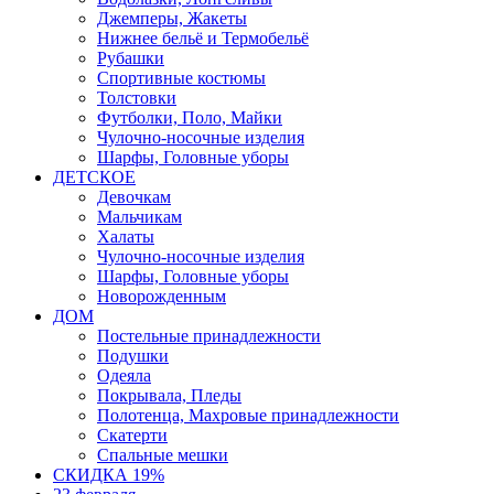
Джемперы, Жакеты
Нижнее бельё и Термобельё
Рубашки
Спортивные костюмы
Толстовки
Футболки, Поло, Майки
Чулочно-носочные изделия
Шарфы, Головные уборы
ДЕТСКОЕ
Девочкам
Мальчикам
Халаты
Чулочно-носочные изделия
Шарфы, Головные уборы
Новорожденным
ДОМ
Постельные принадлежности
Подушки
Одеяла
Покрывала, Пледы
Полотенца, Махровые принадлежности
Скатерти
Спальные мешки
СКИДКА 19%