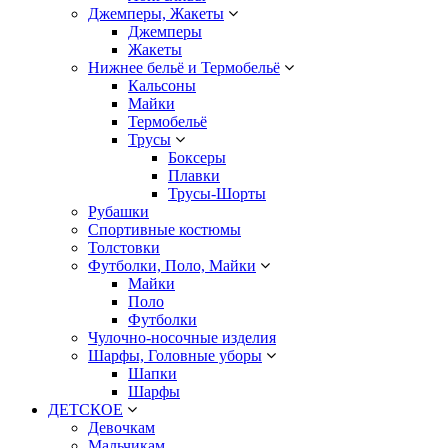
Джемперы, Жакеты
Джемперы
Жакеты
Нижнее бельё и Термобельё
Кальсоны
Майки
Термобельё
Трусы
Боксеры
Плавки
Трусы-Шорты
Рубашки
Спортивные костюмы
Толстовки
Футболки, Поло, Майки
Майки
Поло
Футболки
Чулочно-носочные изделия
Шарфы, Головные уборы
Шапки
Шарфы
ДЕТСКОЕ
Девочкам
Мальчикам