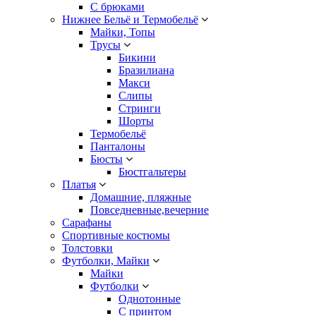
С брюками
Нижнее Бельё и Термобельё
Майки, Топы
Трусы
Бикини
Бразилиана
Макси
Слипы
Стринги
Шорты
Термобельё
Панталоны
Бюсты
Бюстгальтеры
Платья
Домашние, пляжные
Повседневные,вечерние
Сарафаны
Спортивные костюмы
Толстовки
Футболки, Майки
Майки
Футболки
Однотонные
С принтом