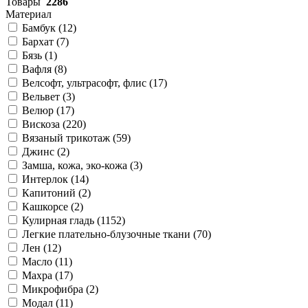
Товары
2286
Материал
Бамбук (
12
)
Бархат (
7
)
Бязь (
1
)
Вафля (
8
)
Велсофт, ультрасофт, флис (
17
)
Вельвет (
3
)
Велюр (
17
)
Вискоза (
220
)
Вязаный трикотаж (
59
)
Джинс (
2
)
Замша, кожа, эко-кожа (
3
)
Интерлок (
14
)
Капитоний (
2
)
Кашкорсе (
2
)
Кулирная гладь (
1152
)
Легкие плательно-блузочные ткани (
70
)
Лен (
12
)
Масло (
11
)
Махра (
17
)
Микрофибра (
2
)
Модал (
11
)