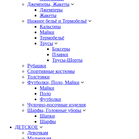
Джемперы, Жакеты
Джемперы
Жакеты
Нижнее бельё и Термобельё
Кальсоны
Майки
Термобельё
Трусы
Боксеры
Плавки
Трусы-Шорты
Рубашки
Спортивные костюмы
Толстовки
Футболки, Поло, Майки
Майки
Поло
Футболки
Чулочно-носочные изделия
Шарфы, Головные уборы
Шапки
Шарфы
ДЕТСКОЕ
Девочкам
Мальчикам