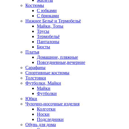
Жилеты
Костюмы
С юбками
С брюками
Нижнее Бельё и Термобельё
Майки, Топы
Трусы
Термобельё
Панталоны
Бюсты
Платья
Домашние, пляжные
Повседневные,вечерние
Сарафаны
Спортивные костюмы
Толстовки
Футболки, Майки
Майки
Футболки
Юбки
Чулочно-носочные изделия
Колготки
Носки
Подследники
Обувь для дома