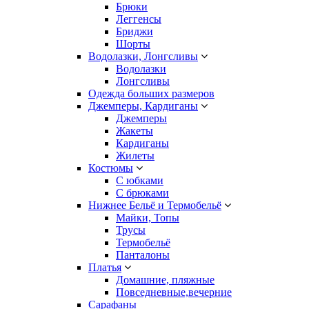
Брюки
Леггенсы
Бриджи
Шорты
Водолазки, Лонгсливы
Водолазки
Лонгсливы
Одежда больших размеров
Джемперы, Кардиганы
Джемперы
Жакеты
Кардиганы
Жилеты
Костюмы
С юбками
С брюками
Нижнее Бельё и Термобельё
Майки, Топы
Трусы
Термобельё
Панталоны
Платья
Домашние, пляжные
Повседневные,вечерние
Сарафаны