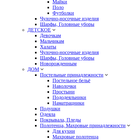
Майки
Поло
Футболки
Чулочно-носочные изделия
Шарфы, Головные уборы
ДЕТСКОЕ
Девочкам
Мальчикам
Халаты
Чулочно-носочные изделия
Шарфы, Головные уборы
Новорожденным
ДОМ
Постельные принадлежности
Постельное бельё
Наволочки
Простыни
Пододеяльники
Наматрацники
Подушки
Одеяла
Покрывала, Пледы
Полотенца, Махровые принадлежности
Для кухни
Махровые полотенца