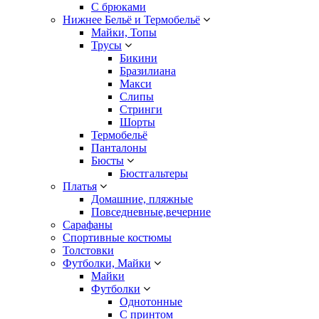
С брюками
Нижнее Бельё и Термобельё
Майки, Топы
Трусы
Бикини
Бразилиана
Макси
Слипы
Стринги
Шорты
Термобельё
Панталоны
Бюсты
Бюстгальтеры
Платья
Домашние, пляжные
Повседневные,вечерние
Сарафаны
Спортивные костюмы
Толстовки
Футболки, Майки
Майки
Футболки
Однотонные
С принтом