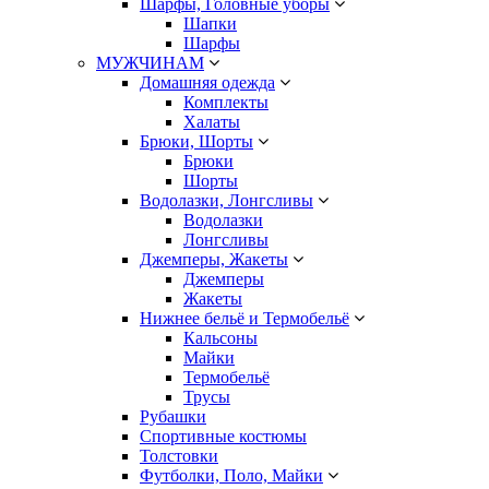
Шарфы, Головные уборы
Шапки
Шарфы
МУЖЧИНАМ
Домашняя одежда
Комплекты
Халаты
Брюки, Шорты
Брюки
Шорты
Водолазки, Лонгсливы
Водолазки
Лонгсливы
Джемперы, Жакеты
Джемперы
Жакеты
Нижнее бельё и Термобельё
Кальсоны
Майки
Термобельё
Трусы
Рубашки
Спортивные костюмы
Толстовки
Футболки, Поло, Майки