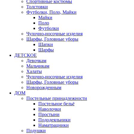
Спортивные костюмы
Толстовки
Футболки, Поло, Майки
Майки
Поло
Футболки
Чулочно-носочные изделия
Шарфы, Головные уборы
Шапки
Шарфы
ДЕТСКОЕ
Девочкам
Мальчикам
Халаты
Чулочно-носочные изделия
Шарфы, Головные уборы
Новорожденным
ДОМ
Постельные принадлежности
Постельное бельё
Наволочки
Простыни
Пододеяльники
Наматрацники
Подушки