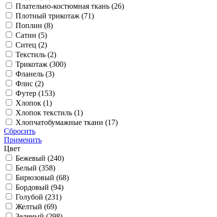
Плательно-костюмная ткань (
26
)
Плотный трикотаж (
71
)
Поплин (
8
)
Сатин (
5
)
Ситец (
2
)
Текстиль (
2
)
Трикотаж (
300
)
Фланель (
3
)
Флис (
2
)
Футер (
153
)
Хлопок (
1
)
Хлопок текстиль (
1
)
Хлопчатобумажные ткани (
17
)
Сбросить
Применить
Цвет
Бежевый (
240
)
Белый (
358
)
Бирюзовый (
68
)
Бордовый (
94
)
Голубой (
231
)
Желтый (
69
)
Зеленый (
298
)