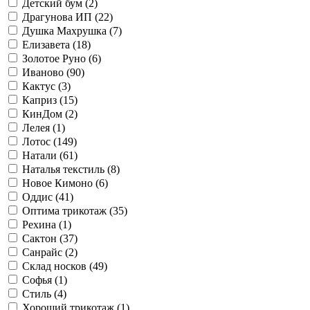
Детский бум (
2
)
Драгунова ИП (
22
)
Душка Махрушка (
7
)
Елизавета (
18
)
Золотое Руно (
6
)
Иваново (
90
)
Кактус (
3
)
Каприз (
15
)
КинДом (
2
)
Лелея (
1
)
Лотос (
149
)
Натали (
61
)
Наталья текстиль (
8
)
Новое Кимоно (
6
)
Оддис (
41
)
Оптима трикотаж (
35
)
Рехина (
1
)
Сактон (
37
)
Санрайс (
2
)
Склад носков (
49
)
Софья (
1
)
Стиль (
4
)
Хороший трикотаж (
1
)