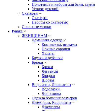
Полотенца и наборы для бани, сауны
Уголок детский
Скатерти
Скатерти
Наборы со скатертью
Спальные мешки
Ivanka
ЖЕНЩИНАМ
Домашняя одежда
Комплекты, пижамы
Ночные сорочки
Халаты
Блузки и рубашки
Брюки
Брюки
Леггенсы
Бриджи
Шорты
Водолазки, Лонгсливы
Водолазки
Лонгсливы
Одежда больших размеров
Джемперы, Кардиганы
Джемперы