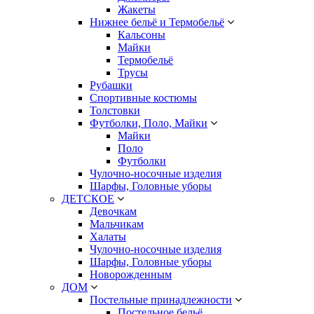
Жакеты
Нижнее бельё и Термобельё
Кальсоны
Майки
Термобельё
Трусы
Рубашки
Спортивные костюмы
Толстовки
Футболки, Поло, Майки
Майки
Поло
Футболки
Чулочно-носочные изделия
Шарфы, Головные уборы
ДЕТСКОЕ
Девочкам
Мальчикам
Халаты
Чулочно-носочные изделия
Шарфы, Головные уборы
Новорожденным
ДОМ
Постельные принадлежности
Постельное бельё