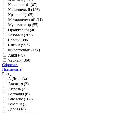
Коралловый (
47
)
Коричневый (
186
)
Красный (
105
)
Металлический (
11
)
Мультиколор (
55
)
Оранжевый (
46
)
Розовый (
289
)
Серый (
386
)
Синий (
557
)
Фиолетовый (
142
)
Хаки (
49
)
Черный (
360
)
Сбросить
Применить
Бренд
А-Дина (
4
)
Аксинья (
2
)
Апрель (
2
)
Весталия (
8
)
ВиоТекс (
104
)
ГоМани (
1
)
Дарья (
14
)