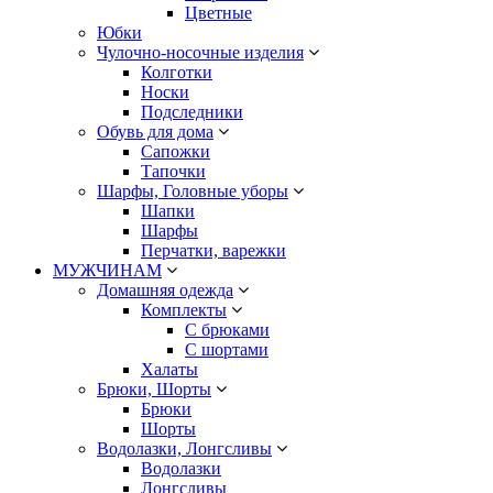
Цветные
Юбки
Чулочно-носочные изделия
Колготки
Носки
Подследники
Обувь для дома
Сапожки
Тапочки
Шарфы, Головные уборы
Шапки
Шарфы
Перчатки, варежки
МУЖЧИНАМ
Домашняя одежда
Комплекты
С брюками
С шортами
Халаты
Брюки, Шорты
Брюки
Шорты
Водолазки, Лонгсливы
Водолазки
Лонгсливы