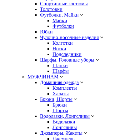
Спортивные костюмы
Толстовки
Футболки, Майки
Майки
Футболки
Юбки
Чулочно-носочные изделия
Колготки
Носки
Подследники
Шарфы, Головные уборы
Шапки
Шарфы
МУЖЧИНАМ
Домашняя одежда
Комплекты
Халаты
Брюки, Шорты
Брюки
Шорты
Водолазки, Лонгсливы
Водолазки
Лонгсливы
Джемперы, Жакеты
Джемперы