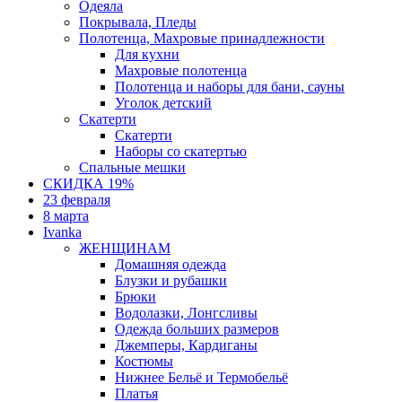
Одеяла
Покрывала, Пледы
Полотенца, Махровые принадлежности
Для кухни
Махровые полотенца
Полотенца и наборы для бани, сауны
Уголок детский
Скатерти
Скатерти
Наборы со скатертью
Спальные мешки
СКИДКА 19%
23 февраля
8 марта
Ivanka
ЖЕНЩИНАМ
Домашняя одежда
Блузки и рубашки
Брюки
Водолазки, Лонгсливы
Одежда больших размеров
Джемперы, Кардиганы
Костюмы
Нижнее Бельё и Термобельё
Платья