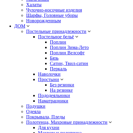
Халаты
Чулочно-носочные изделия
Шарфы, Головные уборы
Новорожденным
ДОМ
Постельные принадлежности
Постельное бельё
Поплин
Поплин Зима-Лето
Поплин Велсофт
Бязь
Сатин, Твил-сатин
Перкаль
Наволочки
Простыни
Без резинки
На резинке
Пододеяльники
Наматрацники
Подушки
Одеяла
Покрывала, Пледы
Полотенца, Махровые принадлежности
Для кухни
Махровые полотенца