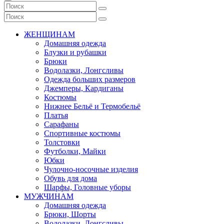
ЖЕНЩИНАМ
Домашняя одежда
Блузки и рубашки
Брюки
Водолазки, Лонгсливы
Одежда больших размеров
Джемперы, Кардиганы
Костюмы
Нижнее Бельё и Термобельё
Платья
Сарафаны
Спортивные костюмы
Толстовки
Футболки, Майки
Юбки
Чулочно-носочные изделия
Обувь для дома
Шарфы, Головные уборы
МУЖЧИНАМ
Домашняя одежда
Брюки, Шорты
Водолазки, Лонгсливы