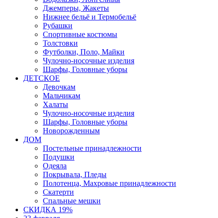
Джемперы, Жакеты
Нижнее бельё и Термобельё
Рубашки
Спортивные костюмы
Толстовки
Футболки, Поло, Майки
Чулочно-носочные изделия
Шарфы, Головные уборы
ДЕТСКОЕ
Девочкам
Мальчикам
Халаты
Чулочно-носочные изделия
Шарфы, Головные уборы
Новорожденным
ДОМ
Постельные принадлежности
Подушки
Одеяла
Покрывала, Пледы
Полотенца, Махровые принадлежности
Скатерти
Спальные мешки
СКИДКА 19%