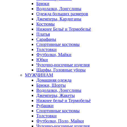
Брюки
Водолазки, Лонгсливы
Одежда больших размеров
Джемперы, Кардиганы
Костюмы
Нижнее Бельё и Термобельё
Платья
Сарафаны
Спортивные костюмы
Толстовки
Футболки, Майки
Юбки
Чулочно-носочные изделия
Шарфы, Головные уборы
МУЖЧИНАМ
Домашняя одежда
Брюки, Шорты
Водолазки, Лонгсливы
Джемперы, Жакеты
Нижнее бельё и Термобельё
Рубашки
Спортивные костюмы
Толстовки
Футболки, Поло, Майки
Чулочно-носочные изделия