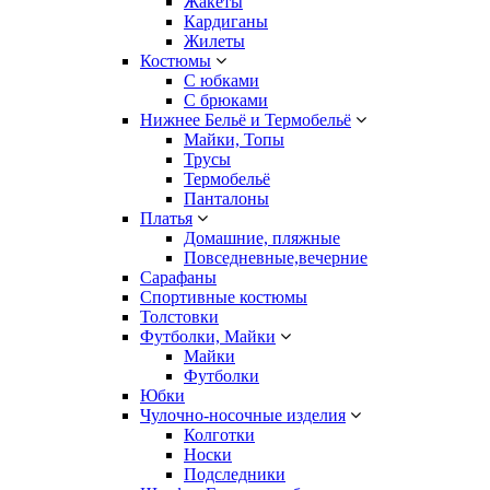
Жакеты
Кардиганы
Жилеты
Костюмы
С юбками
С брюками
Нижнее Бельё и Термобельё
Майки, Топы
Трусы
Термобельё
Панталоны
Платья
Домашние, пляжные
Повседневные,вечерние
Сарафаны
Спортивные костюмы
Толстовки
Футболки, Майки
Майки
Футболки
Юбки
Чулочно-носочные изделия
Колготки
Носки
Подследники