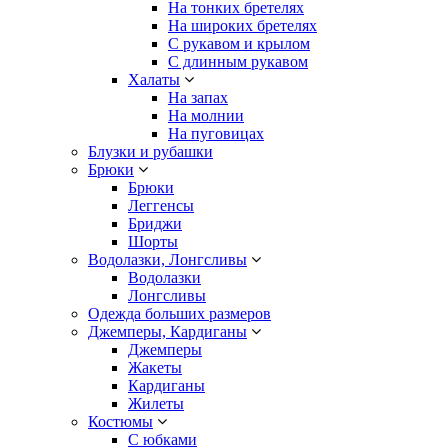
На тонких бретелях
На широких бретелях
С рукавом и крылом
С длинным рукавом
Халаты
На запах
На молнии
На пуговицах
Блузки и рубашки
Брюки
Брюки
Леггенсы
Бриджи
Шорты
Водолазки, Лонгсливы
Водолазки
Лонгсливы
Одежда больших размеров
Джемперы, Кардиганы
Джемперы
Жакеты
Кардиганы
Жилеты
Костюмы
С юбками