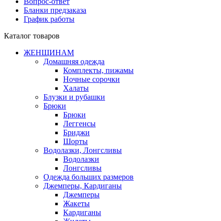
Вопрос-ответ
Бланки предзаказа
График работы
Каталог товаров
ЖЕНЩИНАМ
Домашняя одежда
Комплекты, пижамы
Ночные сорочки
Халаты
Блузки и рубашки
Брюки
Брюки
Леггенсы
Бриджи
Шорты
Водолазки, Лонгсливы
Водолазки
Лонгсливы
Одежда больших размеров
Джемперы, Кардиганы
Джемперы
Жакеты
Кардиганы