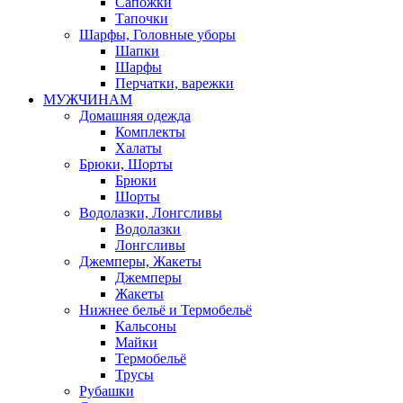
Сапожки
Тапочки
Шарфы, Головные уборы
Шапки
Шарфы
Перчатки, варежки
МУЖЧИНАМ
Домашняя одежда
Комплекты
Халаты
Брюки, Шорты
Брюки
Шорты
Водолазки, Лонгсливы
Водолазки
Лонгсливы
Джемперы, Жакеты
Джемперы
Жакеты
Нижнее бельё и Термобельё
Кальсоны
Майки
Термобельё
Трусы
Рубашки