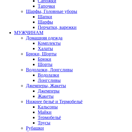
Сапожки
Тапочки
Шарфы, Головные уборы
Шапки
Шарфы
Перчатки, варежки
МУЖЧИНАМ
Домашняя одежда
Комплекты
Халаты
Брюки, Шорты
Брюки
Шорты
Водолазки, Лонгсливы
Водолазки
Лонгсливы
Джемперы, Жакеты
Джемперы
Жакеты
Нижнее бельё и Термобельё
Кальсоны
Майки
Термобельё
Трусы
Рубашки