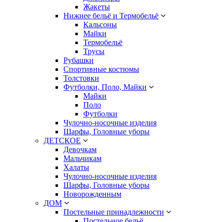
Жакеты
Нижнее бельё и Термобельё
Кальсоны
Майки
Термобельё
Трусы
Рубашки
Спортивные костюмы
Толстовки
Футболки, Поло, Майки
Майки
Поло
Футболки
Чулочно-носочные изделия
Шарфы, Головные уборы
ДЕТСКОЕ
Девочкам
Мальчикам
Халаты
Чулочно-носочные изделия
Шарфы, Головные уборы
Новорожденным
ДОМ
Постельные принадлежности
Постельное бельё