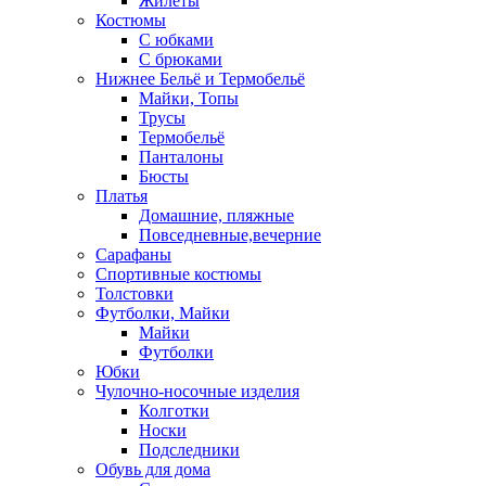
Жилеты
Костюмы
С юбками
С брюками
Нижнее Бельё и Термобельё
Майки, Топы
Трусы
Термобельё
Панталоны
Бюсты
Платья
Домашние, пляжные
Повседневные,вечерние
Сарафаны
Спортивные костюмы
Толстовки
Футболки, Майки
Майки
Футболки
Юбки
Чулочно-носочные изделия
Колготки
Носки
Подследники
Обувь для дома