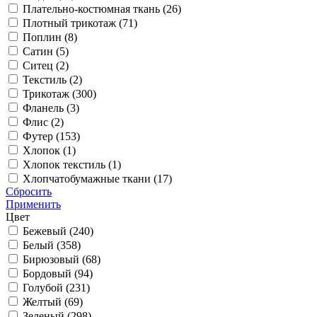
Плательно-костюмная ткань (
26
)
Плотный трикотаж (
71
)
Поплин (
8
)
Сатин (
5
)
Ситец (
2
)
Текстиль (
2
)
Трикотаж (
300
)
Фланель (
3
)
Флис (
2
)
Футер (
153
)
Хлопок (
1
)
Хлопок текстиль (
1
)
Хлопчатобумажные ткани (
17
)
Сбросить
Применить
Цвет
Бежевый (
240
)
Белый (
358
)
Бирюзовый (
68
)
Бордовый (
94
)
Голубой (
231
)
Желтый (
69
)
Зеленый (
298
)