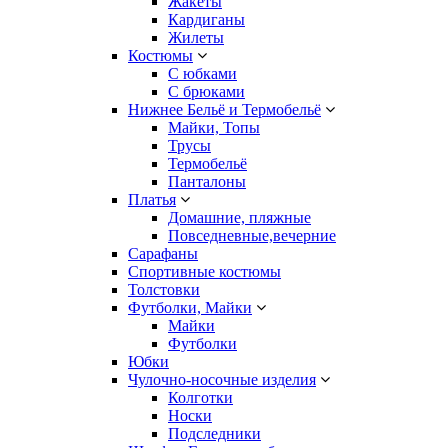
Жакеты
Кардиганы
Жилеты
Костюмы
С юбками
С брюками
Нижнее Бельё и Термобельё
Майки, Топы
Трусы
Термобельё
Панталоны
Платья
Домашние, пляжные
Повседневные,вечерние
Сарафаны
Спортивные костюмы
Толстовки
Футболки, Майки
Майки
Футболки
Юбки
Чулочно-носочные изделия
Колготки
Носки
Подследники