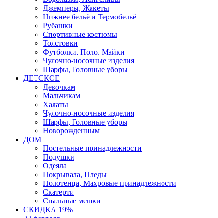
Джемперы, Жакеты
Нижнее бельё и Термобельё
Рубашки
Спортивные костюмы
Толстовки
Футболки, Поло, Майки
Чулочно-носочные изделия
Шарфы, Головные уборы
ДЕТСКОЕ
Девочкам
Мальчикам
Халаты
Чулочно-носочные изделия
Шарфы, Головные уборы
Новорожденным
ДОМ
Постельные принадлежности
Подушки
Одеяла
Покрывала, Пледы
Полотенца, Махровые принадлежности
Скатерти
Спальные мешки
СКИДКА 19%