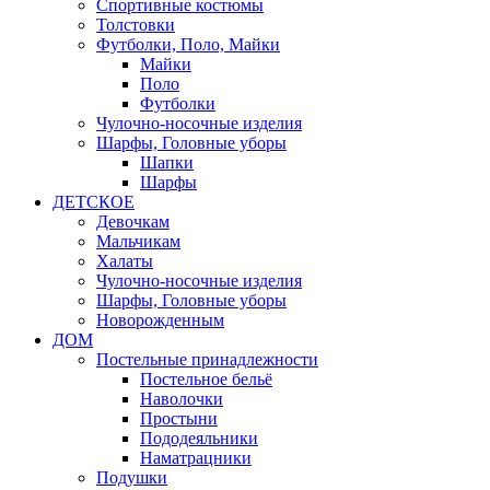
Спортивные костюмы
Толстовки
Футболки, Поло, Майки
Майки
Поло
Футболки
Чулочно-носочные изделия
Шарфы, Головные уборы
Шапки
Шарфы
ДЕТСКОЕ
Девочкам
Мальчикам
Халаты
Чулочно-носочные изделия
Шарфы, Головные уборы
Новорожденным
ДОМ
Постельные принадлежности
Постельное бельё
Наволочки
Простыни
Пододеяльники
Наматрацники
Подушки