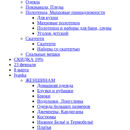
Одеяла
Покрывала, Пледы
Полотенца, Махровые принадлежности
Для кухни
Махровые полотенца
Полотенца и наборы для бани, сауны
Уголок детский
Скатерти
Скатерти
Наборы со скатертью
Спальные мешки
СКИДКА 19%
23 февраля
8 марта
Ivanka
ЖЕНЩИНАМ
Домашняя одежда
Блузки и рубашки
Брюки
Водолазки, Лонгсливы
Одежда больших размеров
Джемперы, Кардиганы
Костюмы
Нижнее Бельё и Термобельё
Платья