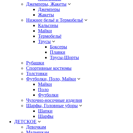
Джемперы, Жакеты
Джемперы
Жакеты
Нижнее бельё и Термобельё
Кальсоны
Майки
Термобельё
Трусы
Боксеры
Плавки
Трусы-Шорты
Рубашки
Спортивные костюмы
Толстовки
Футболки, Поло, Майки
Майки
Поло
Футболки
Чулочно-носочные изделия
Шарфы, Головные уборы
Шапки
Шарфы
ДЕТСКОЕ
Девочкам
Мальчикам