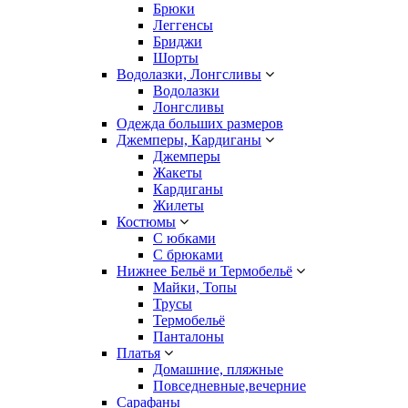
Брюки
Леггенсы
Бриджи
Шорты
Водолазки, Лонгсливы
Водолазки
Лонгсливы
Одежда больших размеров
Джемперы, Кардиганы
Джемперы
Жакеты
Кардиганы
Жилеты
Костюмы
С юбками
С брюками
Нижнее Бельё и Термобельё
Майки, Топы
Трусы
Термобельё
Панталоны
Платья
Домашние, пляжные
Повседневные,вечерние
Сарафаны