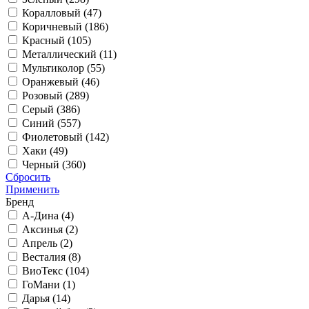
Коралловый (
47
)
Коричневый (
186
)
Красный (
105
)
Металлический (
11
)
Мультиколор (
55
)
Оранжевый (
46
)
Розовый (
289
)
Серый (
386
)
Синий (
557
)
Фиолетовый (
142
)
Хаки (
49
)
Черный (
360
)
Сбросить
Применить
Бренд
А-Дина (
4
)
Аксинья (
2
)
Апрель (
2
)
Весталия (
8
)
ВиоТекс (
104
)
ГоМани (
1
)
Дарья (
14
)