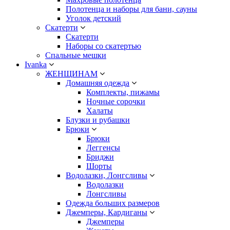
Полотенца и наборы для бани, сауны
Уголок детский
Скатерти
Скатерти
Наборы со скатертью
Спальные мешки
Ivanka
ЖЕНЩИНАМ
Домашняя одежда
Комплекты, пижамы
Ночные сорочки
Халаты
Блузки и рубашки
Брюки
Брюки
Леггенсы
Бриджи
Шорты
Водолазки, Лонгсливы
Водолазки
Лонгсливы
Одежда больших размеров
Джемперы, Кардиганы
Джемперы