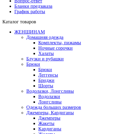
Вопрос-ответ
Бланки предзаказа
График работы
Каталог товаров
ЖЕНЩИНАМ
Домашняя одежда
Комплекты, пижамы
Ночные сорочки
Халаты
Блузки и рубашки
Брюки
Брюки
Леггенсы
Бриджи
Шорты
Водолазки, Лонгсливы
Водолазки
Лонгсливы
Одежда больших размеров
Джемперы, Кардиганы
Джемперы
Жакеты
Кардиганы