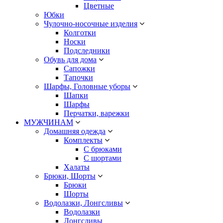
Цветные
Юбки
Чулочно-носочные изделия
Колготки
Носки
Подследники
Обувь для дома
Сапожки
Тапочки
Шарфы, Головные уборы
Шапки
Шарфы
Перчатки, варежки
МУЖЧИНАМ
Домашняя одежда
Комплекты
С брюками
С шортами
Халаты
Брюки, Шорты
Брюки
Шорты
Водолазки, Лонгсливы
Водолазки
Лонгсливы