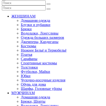
ЖЕНЩИНАМ
Домашняя одежда
Блузки и рубашки
Брюки
Водолазки, Лонгсливы
Одежда больших размеров
Джемперы, Кардиганы
Костюмы
Нижнее Бельё и Термобельё
Платья
Сарафаны
Спортивные костюмы
Толстовки
Футболки, Майки
Юбки
Чулочно-носочные изделия
Обувь для дома
Шарфы, Головные уборы
МУЖЧИНАМ
Домашняя одежда
Брюки, Шорты
Водолазки, Лонгсливы