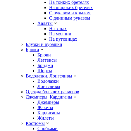
На тонких бретелях
На широких бретелях
С рукавом и крылом
С длинным рукавом
Халаты
На запах
На молнии
На пуговицах
Блузки и рубашки
Брюки
Брюки
Леггенсы
Бриджи
Шорты
Водолазки, Лонгсливы
Водолазки
Лонгсливы
Одежда больших размеров
Джемперы, Кардиганы
Джемперы
Жакеты
Кардиганы
Жилеты
Костюмы
С юбками