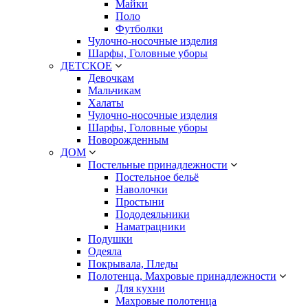
Майки
Поло
Футболки
Чулочно-носочные изделия
Шарфы, Головные уборы
ДЕТСКОЕ
Девочкам
Мальчикам
Халаты
Чулочно-носочные изделия
Шарфы, Головные уборы
Новорожденным
ДОМ
Постельные принадлежности
Постельное бельё
Наволочки
Простыни
Пододеяльники
Наматрацники
Подушки
Одеяла
Покрывала, Пледы
Полотенца, Махровые принадлежности
Для кухни
Махровые полотенца