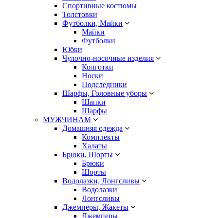
Спортивные костюмы
Толстовки
Футболки, Майки
Майки
Футболки
Юбки
Чулочно-носочные изделия
Колготки
Носки
Подследники
Шарфы, Головные уборы
Шапки
Шарфы
МУЖЧИНАМ
Домашняя одежда
Комплекты
Халаты
Брюки, Шорты
Брюки
Шорты
Водолазки, Лонгсливы
Водолазки
Лонгсливы
Джемперы, Жакеты
Джемперы