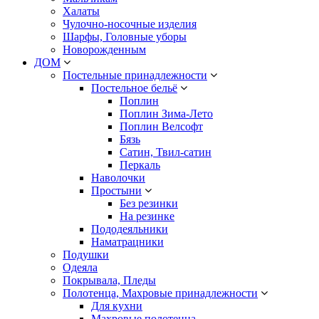
Халаты
Чулочно-носочные изделия
Шарфы, Головные уборы
Новорожденным
ДОМ
Постельные принадлежности
Постельное бельё
Поплин
Поплин Зима-Лето
Поплин Велсофт
Бязь
Сатин, Твил-сатин
Перкаль
Наволочки
Простыни
Без резинки
На резинке
Пододеяльники
Наматрацники
Подушки
Одеяла
Покрывала, Пледы
Полотенца, Махровые принадлежности
Для кухни
Махровые полотенца