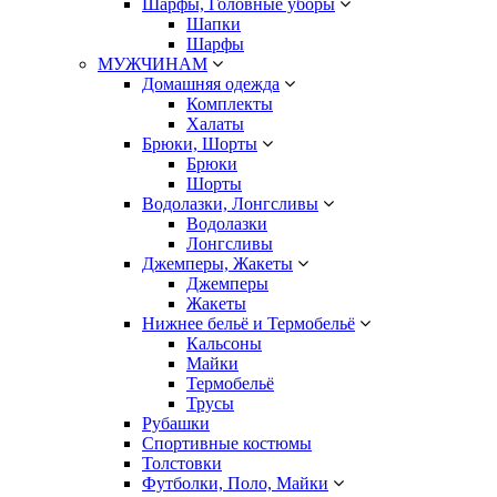
Шарфы, Головные уборы
Шапки
Шарфы
МУЖЧИНАМ
Домашняя одежда
Комплекты
Халаты
Брюки, Шорты
Брюки
Шорты
Водолазки, Лонгсливы
Водолазки
Лонгсливы
Джемперы, Жакеты
Джемперы
Жакеты
Нижнее бельё и Термобельё
Кальсоны
Майки
Термобельё
Трусы
Рубашки
Спортивные костюмы
Толстовки
Футболки, Поло, Майки