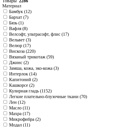
Товары
2286
Материал
Бамбук (
12
)
Бархат (
7
)
Бязь (
1
)
Вафля (
8
)
Велсофт, ультрасофт, флис (
17
)
Вельвет (
3
)
Велюр (
17
)
Вискоза (
220
)
Вязаный трикотаж (
59
)
Джинс (
2
)
Замша, кожа, эко-кожа (
3
)
Интерлок (
14
)
Капитоний (
2
)
Кашкорсе (
2
)
Кулирная гладь (
1152
)
Легкие плательно-блузочные ткани (
70
)
Лен (
12
)
Масло (
11
)
Махра (
17
)
Микрофибра (
2
)
Модал (
11
)