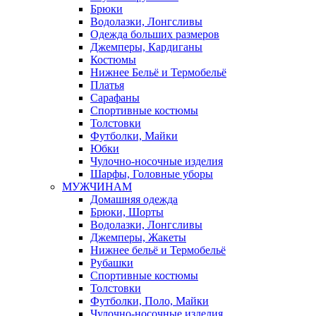
Брюки
Водолазки, Лонгсливы
Одежда больших размеров
Джемперы, Кардиганы
Костюмы
Нижнее Бельё и Термобельё
Платья
Сарафаны
Спортивные костюмы
Толстовки
Футболки, Майки
Юбки
Чулочно-носочные изделия
Шарфы, Головные уборы
МУЖЧИНАМ
Домашняя одежда
Брюки, Шорты
Водолазки, Лонгсливы
Джемперы, Жакеты
Нижнее бельё и Термобельё
Рубашки
Спортивные костюмы
Толстовки
Футболки, Поло, Майки
Чулочно-носочные изделия