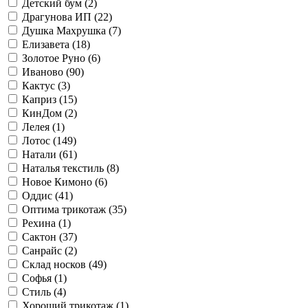
Детский бум (
2
)
Драгунова ИП (
22
)
Душка Махрушка (
7
)
Елизавета (
18
)
Золотое Руно (
6
)
Иваново (
90
)
Кактус (
3
)
Каприз (
15
)
КинДом (
2
)
Лелея (
1
)
Лотос (
149
)
Натали (
61
)
Наталья текстиль (
8
)
Новое Кимоно (
6
)
Оддис (
41
)
Оптима трикотаж (
35
)
Рехина (
1
)
Сактон (
37
)
Санрайс (
2
)
Склад носков (
49
)
Софья (
1
)
Стиль (
4
)
Хороший трикотаж (
1
)