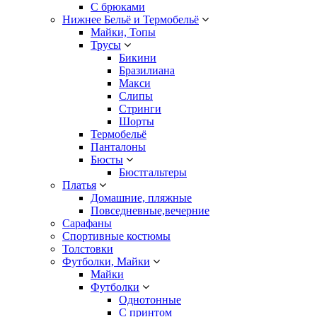
С брюками
Нижнее Бельё и Термобельё
Майки, Топы
Трусы
Бикини
Бразилиана
Макси
Слипы
Стринги
Шорты
Термобельё
Панталоны
Бюсты
Бюстгальтеры
Платья
Домашние, пляжные
Повседневные,вечерние
Сарафаны
Спортивные костюмы
Толстовки
Футболки, Майки
Майки
Футболки
Однотонные
С принтом