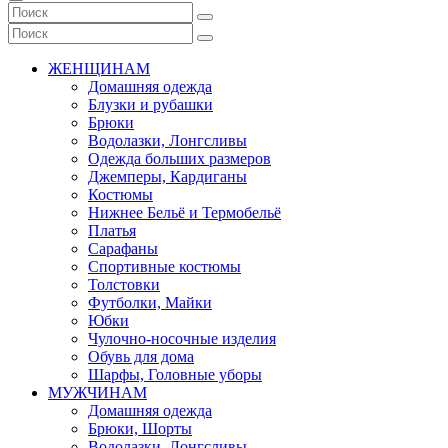
ЖЕНЩИНАМ
Домашняя одежда
Блузки и рубашки
Брюки
Водолазки, Лонгсливы
Одежда больших размеров
Джемперы, Кардиганы
Костюмы
Нижнее Бельё и Термобельё
Платья
Сарафаны
Спортивные костюмы
Толстовки
Футболки, Майки
Юбки
Чулочно-носочные изделия
Обувь для дома
Шарфы, Головные уборы
МУЖЧИНАМ
Домашняя одежда
Брюки, Шорты
Водолазки, Лонгсливы