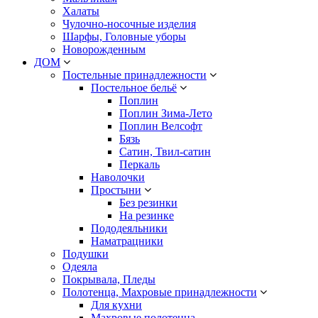
Халаты
Чулочно-носочные изделия
Шарфы, Головные уборы
Новорожденным
ДОМ
Постельные принадлежности
Постельное бельё
Поплин
Поплин Зима-Лето
Поплин Велсофт
Бязь
Сатин, Твил-сатин
Перкаль
Наволочки
Простыни
Без резинки
На резинке
Пододеяльники
Наматрацники
Подушки
Одеяла
Покрывала, Пледы
Полотенца, Махровые принадлежности
Для кухни
Махровые полотенца