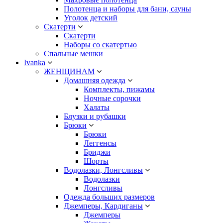
Полотенца и наборы для бани, сауны
Уголок детский
Скатерти
Скатерти
Наборы со скатертью
Спальные мешки
Ivanka
ЖЕНЩИНАМ
Домашняя одежда
Комплекты, пижамы
Ночные сорочки
Халаты
Блузки и рубашки
Брюки
Брюки
Леггенсы
Бриджи
Шорты
Водолазки, Лонгсливы
Водолазки
Лонгсливы
Одежда больших размеров
Джемперы, Кардиганы
Джемперы