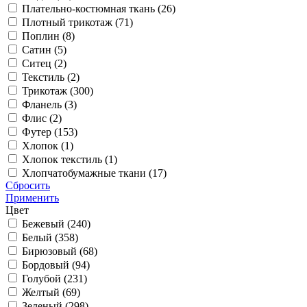
Плательно-костюмная ткань (
26
)
Плотный трикотаж (
71
)
Поплин (
8
)
Сатин (
5
)
Ситец (
2
)
Текстиль (
2
)
Трикотаж (
300
)
Фланель (
3
)
Флис (
2
)
Футер (
153
)
Хлопок (
1
)
Хлопок текстиль (
1
)
Хлопчатобумажные ткани (
17
)
Сбросить
Применить
Цвет
Бежевый (
240
)
Белый (
358
)
Бирюзовый (
68
)
Бордовый (
94
)
Голубой (
231
)
Желтый (
69
)
Зеленый (
298
)