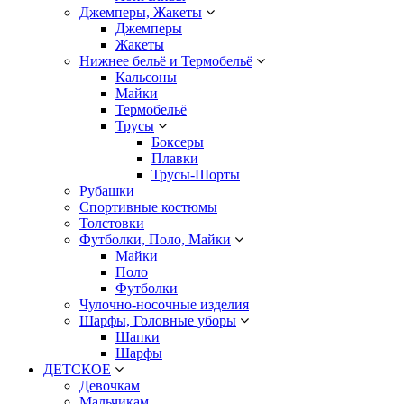
Джемперы, Жакеты
Джемперы
Жакеты
Нижнее бельё и Термобельё
Кальсоны
Майки
Термобельё
Трусы
Боксеры
Плавки
Трусы-Шорты
Рубашки
Спортивные костюмы
Толстовки
Футболки, Поло, Майки
Майки
Поло
Футболки
Чулочно-носочные изделия
Шарфы, Головные уборы
Шапки
Шарфы
ДЕТСКОЕ
Девочкам
Мальчикам