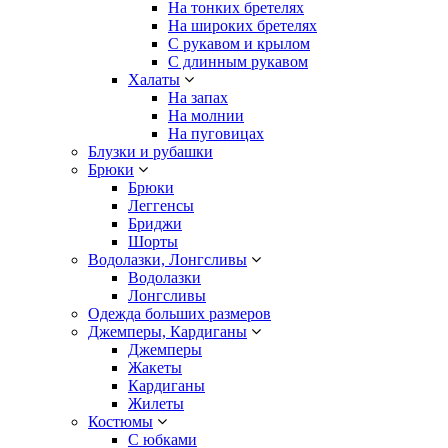
На тонких бретелях
На широких бретелях
С рукавом и крылом
С длинным рукавом
Халаты
На запах
На молнии
На пуговицах
Блузки и рубашки
Брюки
Брюки
Леггенсы
Бриджи
Шорты
Водолазки, Лонгсливы
Водолазки
Лонгсливы
Одежда больших размеров
Джемперы, Кардиганы
Джемперы
Жакеты
Кардиганы
Жилеты
Костюмы
С юбками