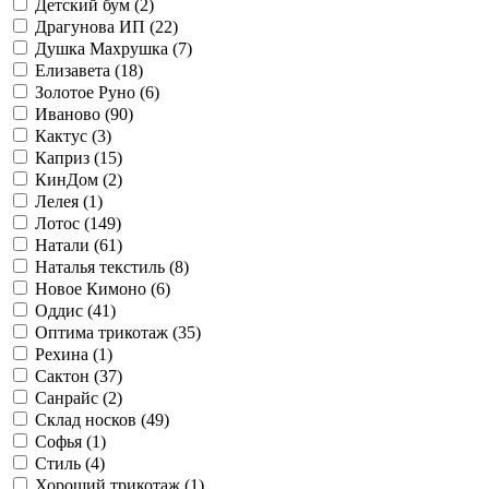
Детский бум (
2
)
Драгунова ИП (
22
)
Душка Махрушка (
7
)
Елизавета (
18
)
Золотое Руно (
6
)
Иваново (
90
)
Кактус (
3
)
Каприз (
15
)
КинДом (
2
)
Лелея (
1
)
Лотос (
149
)
Натали (
61
)
Наталья текстиль (
8
)
Новое Кимоно (
6
)
Оддис (
41
)
Оптима трикотаж (
35
)
Рехина (
1
)
Сактон (
37
)
Санрайс (
2
)
Склад носков (
49
)
Софья (
1
)
Стиль (
4
)
Хороший трикотаж (
1
)