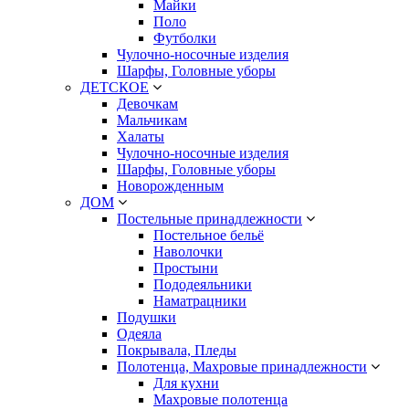
Майки
Поло
Футболки
Чулочно-носочные изделия
Шарфы, Головные уборы
ДЕТСКОЕ
Девочкам
Мальчикам
Халаты
Чулочно-носочные изделия
Шарфы, Головные уборы
Новорожденным
ДОМ
Постельные принадлежности
Постельное бельё
Наволочки
Простыни
Пододеяльники
Наматрацники
Подушки
Одеяла
Покрывала, Пледы
Полотенца, Махровые принадлежности
Для кухни
Махровые полотенца