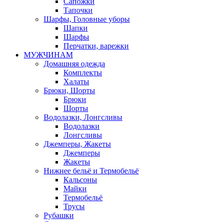
Сапожки
Тапочки
Шарфы, Головные уборы
Шапки
Шарфы
Перчатки, варежки
МУЖЧИНАМ
Домашняя одежда
Комплекты
Халаты
Брюки, Шорты
Брюки
Шорты
Водолазки, Лонгсливы
Водолазки
Лонгсливы
Джемперы, Жакеты
Джемперы
Жакеты
Нижнее бельё и Термобельё
Кальсоны
Майки
Термобельё
Трусы
Рубашки