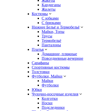
Жакеты
Кардиганы
Жилеты
Костюмы
С юбками
С брюками
Нижнее Бельё и Термобельё
Майки, Топы
Трусы
Термобельё
Панталоны
Платья
Домашние, пляжные
Повседневные,вечерние
Сарафаны
Спортивные костюмы
Толстовки
Футболки, Майки
Майки
Футболки
Юбки
Чулочно-носочные изделия
Колготки
Носки
Подследники