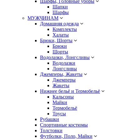
Шарфы, Головные уборы
Шапки
Шарфы
МУЖЧИНАМ
Домашняя одежда
Комплекты
Халаты
Брюки, Шорты
Брюки
Шорты
Водолазки, Лонгсливы
Водолазки
Лонгсливы
Джемперы, Жакеты
Джемперы
Жакеты
Нижнее бельё и Термобельё
Кальсоны
Майки
Термобельё
Трусы
Рубашки
Спортивные костюмы
Толстовки
Футболки, Поло, Майки