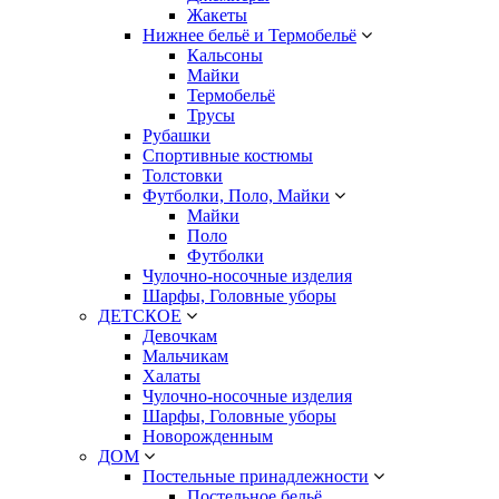
Жакеты
Нижнее бельё и Термобельё
Кальсоны
Майки
Термобельё
Трусы
Рубашки
Спортивные костюмы
Толстовки
Футболки, Поло, Майки
Майки
Поло
Футболки
Чулочно-носочные изделия
Шарфы, Головные уборы
ДЕТСКОЕ
Девочкам
Мальчикам
Халаты
Чулочно-носочные изделия
Шарфы, Головные уборы
Новорожденным
ДОМ
Постельные принадлежности
Постельное бельё