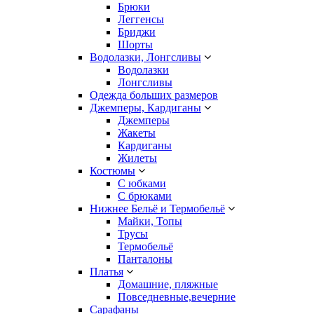
Брюки
Леггенсы
Бриджи
Шорты
Водолазки, Лонгсливы
Водолазки
Лонгсливы
Одежда больших размеров
Джемперы, Кардиганы
Джемперы
Жакеты
Кардиганы
Жилеты
Костюмы
С юбками
С брюками
Нижнее Бельё и Термобельё
Майки, Топы
Трусы
Термобельё
Панталоны
Платья
Домашние, пляжные
Повседневные,вечерние
Сарафаны