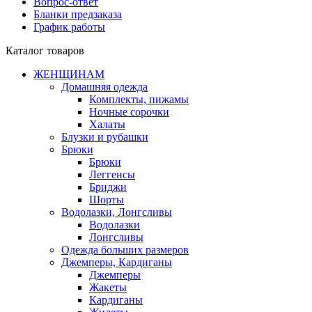
Вопрос-ответ
Бланки предзаказа
График работы
Каталог товаров
ЖЕНЩИНАМ
Домашняя одежда
Комплекты, пижамы
Ночные сорочки
Халаты
Блузки и рубашки
Брюки
Брюки
Леггенсы
Бриджи
Шорты
Водолазки, Лонгсливы
Водолазки
Лонгсливы
Одежда больших размеров
Джемперы, Кардиганы
Джемперы
Жакеты
Кардиганы