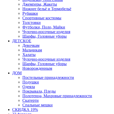
Джемперы, Жакеты
Нижнее бельё и Термобельё
Рубашки
Спортивные костюмы
Толстовки
Футболки, Поло, Майки
Чулочно-носочные изделия
Шарфы, Головные уборы
ДЕТСКОЕ
Девочкам
Мальчикам
Халаты
Чулочно-носочные изделия
Шарфы, Головные уборы
Новорожденным
ДОМ
Постельные принадлежности
Подушки
Одеяла
Покрывала, Пледы
Полотенца, Махровые принадлежности
Скатерти
Спальные мешки
СКИДКА 19%