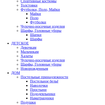
Спортивные костюмы
Толстовки
Футболки, Поло, Майки
Майки
Поло
Футболки
Чулочно-носочные изделия
Шарфы, Головные уборы
Шапки
Шарфы
ДЕТСКОЕ
Девочкам
Мальчикам
Халаты
Чулочно-носочные изделия
Шарфы, Головные уборы
Новорожденным
ДОМ
Постельные принадлежности
Постельное бельё
Наволочки
Простыни
Пододеяльники
Наматрацники
Подушки