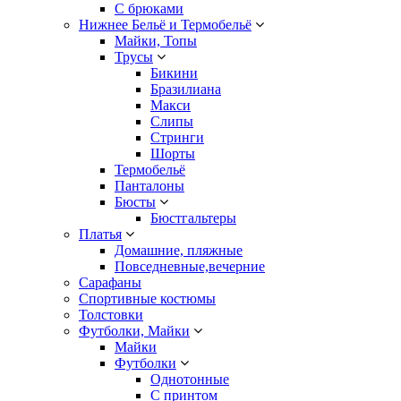
С брюками
Нижнее Бельё и Термобельё
Майки, Топы
Трусы
Бикини
Бразилиана
Макси
Слипы
Стринги
Шорты
Термобельё
Панталоны
Бюсты
Бюстгальтеры
Платья
Домашние, пляжные
Повседневные,вечерние
Сарафаны
Спортивные костюмы
Толстовки
Футболки, Майки
Майки
Футболки
Однотонные
С принтом