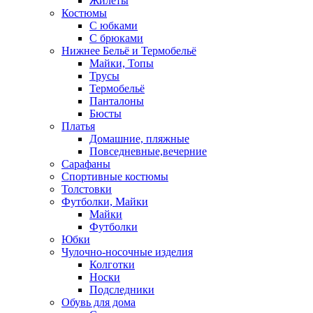
Жилеты
Костюмы
С юбками
С брюками
Нижнее Бельё и Термобельё
Майки, Топы
Трусы
Термобельё
Панталоны
Бюсты
Платья
Домашние, пляжные
Повседневные,вечерние
Сарафаны
Спортивные костюмы
Толстовки
Футболки, Майки
Майки
Футболки
Юбки
Чулочно-носочные изделия
Колготки
Носки
Подследники
Обувь для дома