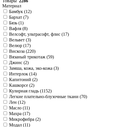
Товары
2286
Материал
Бамбук (
12
)
Бархат (
7
)
Бязь (
1
)
Вафля (
8
)
Велсофт, ультрасофт, флис (
17
)
Вельвет (
3
)
Велюр (
17
)
Вискоза (
220
)
Вязаный трикотаж (
59
)
Джинс (
2
)
Замша, кожа, эко-кожа (
3
)
Интерлок (
14
)
Капитоний (
2
)
Кашкорсе (
2
)
Кулирная гладь (
1152
)
Легкие плательно-блузочные ткани (
70
)
Лен (
12
)
Масло (
11
)
Махра (
17
)
Микрофибра (
2
)
Модал (
11
)