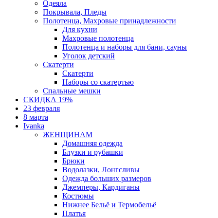
Одеяла
Покрывала, Пледы
Полотенца, Махровые принадлежности
Для кухни
Махровые полотенца
Полотенца и наборы для бани, сауны
Уголок детский
Скатерти
Скатерти
Наборы со скатертью
Спальные мешки
СКИДКА 19%
23 февраля
8 марта
Ivanka
ЖЕНЩИНАМ
Домашняя одежда
Блузки и рубашки
Брюки
Водолазки, Лонгсливы
Одежда больших размеров
Джемперы, Кардиганы
Костюмы
Нижнее Бельё и Термобельё
Платья