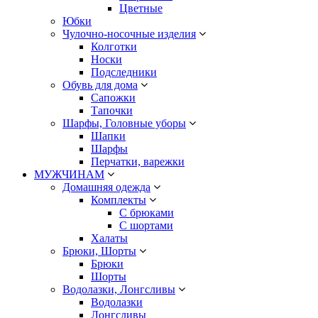
Цветные
Юбки
Чулочно-носочные изделия
Колготки
Носки
Подследники
Обувь для дома
Сапожки
Тапочки
Шарфы, Головные уборы
Шапки
Шарфы
Перчатки, варежки
МУЖЧИНАМ
Домашняя одежда
Комплекты
С брюками
С шортами
Халаты
Брюки, Шорты
Брюки
Шорты
Водолазки, Лонгсливы
Водолазки
Лонгсливы