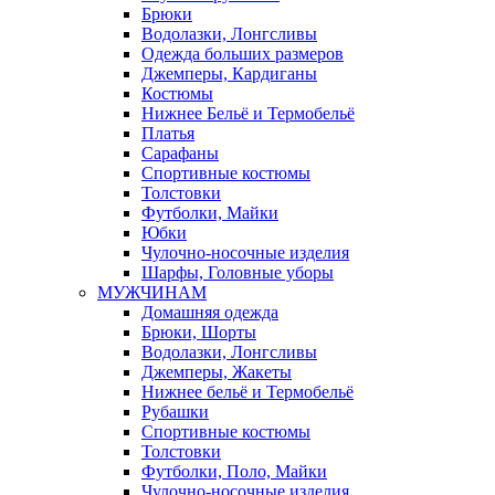
Брюки
Водолазки, Лонгсливы
Одежда больших размеров
Джемперы, Кардиганы
Костюмы
Нижнее Бельё и Термобельё
Платья
Сарафаны
Спортивные костюмы
Толстовки
Футболки, Майки
Юбки
Чулочно-носочные изделия
Шарфы, Головные уборы
МУЖЧИНАМ
Домашняя одежда
Брюки, Шорты
Водолазки, Лонгсливы
Джемперы, Жакеты
Нижнее бельё и Термобельё
Рубашки
Спортивные костюмы
Толстовки
Футболки, Поло, Майки
Чулочно-носочные изделия