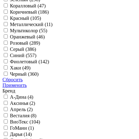
Коралловый (
47
)
Коричневый (
186
)
Красный (
105
)
Металлический (
11
)
Мультиколор (
55
)
Оранжевый (
46
)
Розовый (
289
)
Серый (
386
)
Синий (
557
)
Фиолетовый (
142
)
Хаки (
49
)
Черный (
360
)
Сбросить
Применить
Бренд
А-Дина (
4
)
Аксинья (
2
)
Апрель (
2
)
Весталия (
8
)
ВиоТекс (
104
)
ГоМани (
1
)
Дарья (
14
)