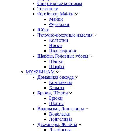
Спортивные костюмы
Толстовки
Футболки, Майки
Майки
Футболки
Юбки
Чулочно-носочные изделия
Колготки
Носки
Подследники
Шарфы, Головные уборы
Шапки
Шарфы
МУЖЧИНАМ
Домашняя одежда
Комплекты
Халаты
Брюки, Шорты
Брюки
Шорты
Водолазки, Лонгсливы
Водолазки
Лонгсливы
Джемперы, Жакеты
Джемперы