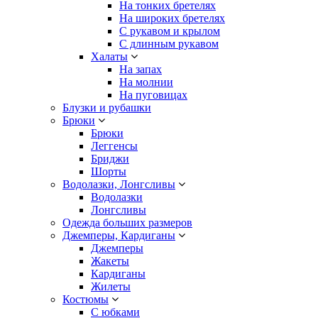
На тонких бретелях
На широких бретелях
С рукавом и крылом
С длинным рукавом
Халаты
На запах
На молнии
На пуговицах
Блузки и рубашки
Брюки
Брюки
Леггенсы
Бриджи
Шорты
Водолазки, Лонгсливы
Водолазки
Лонгсливы
Одежда больших размеров
Джемперы, Кардиганы
Джемперы
Жакеты
Кардиганы
Жилеты
Костюмы
С юбками