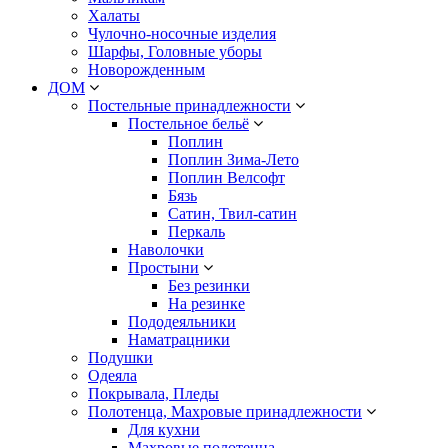
Халаты
Чулочно-носочные изделия
Шарфы, Головные уборы
Новорожденным
ДОМ
Постельные принадлежности
Постельное бельё
Поплин
Поплин Зима-Лето
Поплин Велсофт
Бязь
Сатин, Твил-сатин
Перкаль
Наволочки
Простыни
Без резинки
На резинке
Пододеяльники
Наматрацники
Подушки
Одеяла
Покрывала, Пледы
Полотенца, Махровые принадлежности
Для кухни
Махровые полотенца