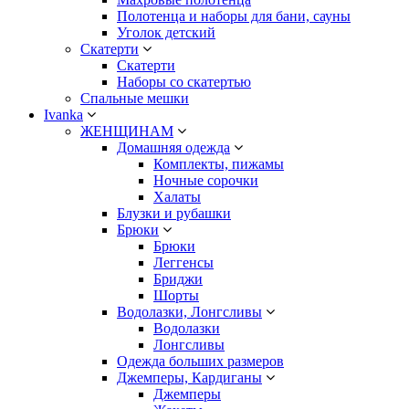
Полотенца и наборы для бани, сауны
Уголок детский
Скатерти
Скатерти
Наборы со скатертью
Спальные мешки
Ivanka
ЖЕНЩИНАМ
Домашняя одежда
Комплекты, пижамы
Ночные сорочки
Халаты
Блузки и рубашки
Брюки
Брюки
Леггенсы
Бриджи
Шорты
Водолазки, Лонгсливы
Водолазки
Лонгсливы
Одежда больших размеров
Джемперы, Кардиганы
Джемперы