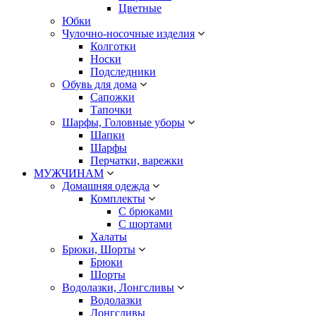
Цветные
Юбки
Чулочно-носочные изделия
Колготки
Носки
Подследники
Обувь для дома
Сапожки
Тапочки
Шарфы, Головные уборы
Шапки
Шарфы
Перчатки, варежки
МУЖЧИНАМ
Домашняя одежда
Комплекты
С брюками
С шортами
Халаты
Брюки, Шорты
Брюки
Шорты
Водолазки, Лонгсливы
Водолазки
Лонгсливы