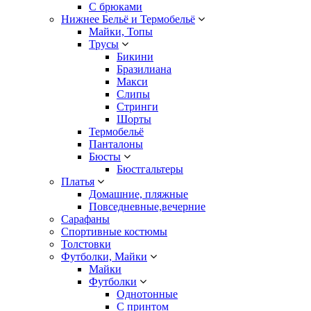
С брюками
Нижнее Бельё и Термобельё
Майки, Топы
Трусы
Бикини
Бразилиана
Макси
Слипы
Стринги
Шорты
Термобельё
Панталоны
Бюсты
Бюстгальтеры
Платья
Домашние, пляжные
Повседневные,вечерние
Сарафаны
Спортивные костюмы
Толстовки
Футболки, Майки
Майки
Футболки
Однотонные
С принтом