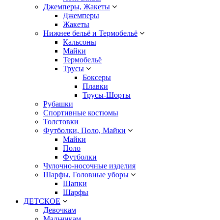
Джемперы, Жакеты
Джемперы
Жакеты
Нижнее бельё и Термобельё
Кальсоны
Майки
Термобельё
Трусы
Боксеры
Плавки
Трусы-Шорты
Рубашки
Спортивные костюмы
Толстовки
Футболки, Поло, Майки
Майки
Поло
Футболки
Чулочно-носочные изделия
Шарфы, Головные уборы
Шапки
Шарфы
ДЕТСКОЕ
Девочкам
Мальчикам