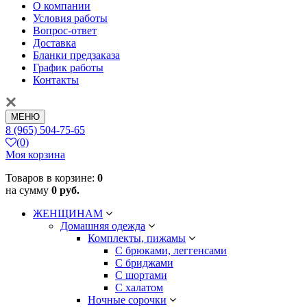
О компании
Условия работы
Вопрос-ответ
Доставка
Бланки предзаказа
График работы
Контакты
МЕНЮ
8 (965) 504-75-65
(0)
Моя корзина
Товаров в корзине:
0
на сумму
0 руб.
ЖЕНЩИНАМ
Домашняя одежда
Комплекты, пижамы
С брюками, леггенсами
С бриджами
С шортами
С халатом
Ночные сорочки