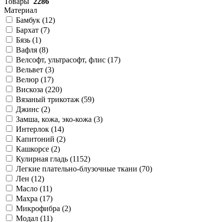
Товары
2286
Материал
Бамбук (
12
)
Бархат (
7
)
Бязь (
1
)
Вафля (
8
)
Велсофт, ультрасофт, флис (
17
)
Вельвет (
3
)
Велюр (
17
)
Вискоза (
220
)
Вязаный трикотаж (
59
)
Джинс (
2
)
Замша, кожа, эко-кожа (
3
)
Интерлок (
14
)
Капитоний (
2
)
Кашкорсе (
2
)
Кулирная гладь (
1152
)
Легкие плательно-блузочные ткани (
70
)
Лен (
12
)
Масло (
11
)
Махра (
17
)
Микрофибра (
2
)
Модал (
11
)