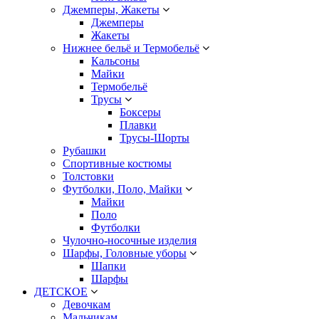
Джемперы, Жакеты
Джемперы
Жакеты
Нижнее бельё и Термобельё
Кальсоны
Майки
Термобельё
Трусы
Боксеры
Плавки
Трусы-Шорты
Рубашки
Спортивные костюмы
Толстовки
Футболки, Поло, Майки
Майки
Поло
Футболки
Чулочно-носочные изделия
Шарфы, Головные уборы
Шапки
Шарфы
ДЕТСКОЕ
Девочкам
Мальчикам