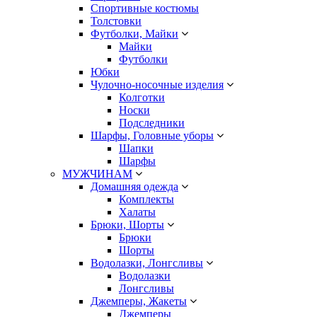
Спортивные костюмы
Толстовки
Футболки, Майки
Майки
Футболки
Юбки
Чулочно-носочные изделия
Колготки
Носки
Подследники
Шарфы, Головные уборы
Шапки
Шарфы
МУЖЧИНАМ
Домашняя одежда
Комплекты
Халаты
Брюки, Шорты
Брюки
Шорты
Водолазки, Лонгсливы
Водолазки
Лонгсливы
Джемперы, Жакеты
Джемперы