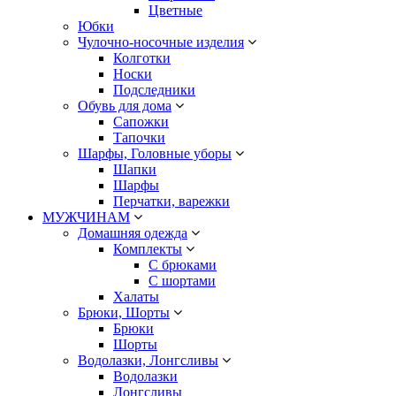
Цветные
Юбки
Чулочно-носочные изделия
Колготки
Носки
Подследники
Обувь для дома
Сапожки
Тапочки
Шарфы, Головные уборы
Шапки
Шарфы
Перчатки, варежки
МУЖЧИНАМ
Домашняя одежда
Комплекты
С брюками
С шортами
Халаты
Брюки, Шорты
Брюки
Шорты
Водолазки, Лонгсливы
Водолазки
Лонгсливы