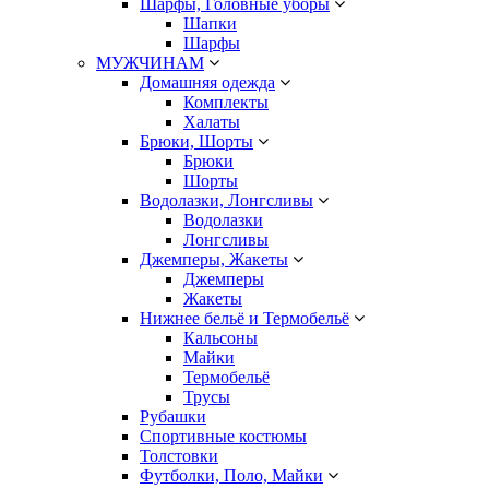
Шарфы, Головные уборы
Шапки
Шарфы
МУЖЧИНАМ
Домашняя одежда
Комплекты
Халаты
Брюки, Шорты
Брюки
Шорты
Водолазки, Лонгсливы
Водолазки
Лонгсливы
Джемперы, Жакеты
Джемперы
Жакеты
Нижнее бельё и Термобельё
Кальсоны
Майки
Термобельё
Трусы
Рубашки
Спортивные костюмы
Толстовки
Футболки, Поло, Майки