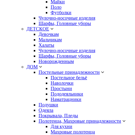
Майки
Поло
Футболки
Чулочно-носочные изделия
Шарфы, Головные уборы
ДЕТСКОЕ
Девочкам
Мальчикам
Халаты
Чулочно-носочные изделия
Шарфы, Головные уборы
Новорожденным
ДОМ
Постельные принадлежности
Постельное бельё
Наволочки
Простыни
Пододеяльники
Наматрацники
Подушки
Одеяла
Покрывала, Пледы
Полотенца, Махровые принадлежности
Для кухни
Махровые полотенца