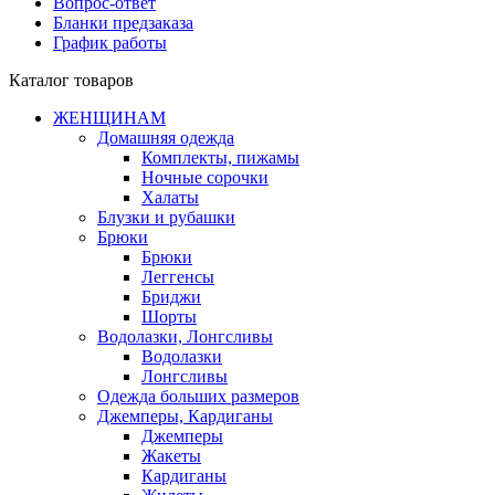
Вопрос-ответ
Бланки предзаказа
График работы
Каталог товаров
ЖЕНЩИНАМ
Домашняя одежда
Комплекты, пижамы
Ночные сорочки
Халаты
Блузки и рубашки
Брюки
Брюки
Леггенсы
Бриджи
Шорты
Водолазки, Лонгсливы
Водолазки
Лонгсливы
Одежда больших размеров
Джемперы, Кардиганы
Джемперы
Жакеты
Кардиганы