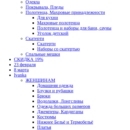
Одеяла
Покрывала, Пледы
Полотенца, Махровые принадлежности
Для кухни
Махровые полотенца
Полотенца и наборы для бани, сауны
Уголок детский
Скатерти
Скатерти
Наборы со скатертью
Спальные мешки
СКИДКА 19%
23 февраля
8 марта
Ivanka
ЖЕНЩИНАМ
Домашняя одежда
Блузки и рубашки
Брюки
Водолазки, Лонгсливы
Одежда больших размеров
Джемперы, Кардиганы
Костюмы
Нижнее Бельё и Термобельё
Платья