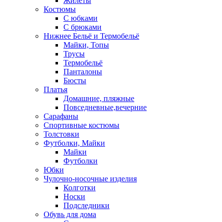
Жилеты
Костюмы
С юбками
С брюками
Нижнее Бельё и Термобельё
Майки, Топы
Трусы
Термобельё
Панталоны
Бюсты
Платья
Домашние, пляжные
Повседневные,вечерние
Сарафаны
Спортивные костюмы
Толстовки
Футболки, Майки
Майки
Футболки
Юбки
Чулочно-носочные изделия
Колготки
Носки
Подследники
Обувь для дома