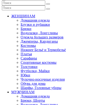
ЖЕНЩИНАМ
Домашняя одежда
Блузки и рубашки
Брюки
Водолазки, Лонгсливы
Одежда больших размеров
Джемперы, Кардиганы
Костюмы
Нижнее Бельё и Термобельё
Платья
Сарафаны
Спортивные костюмы
Толстовки
Футболки, Майки
Юбки
Чулочно-носочные изделия
Обувь для дома
Шарфы, Головные уборы
МУЖЧИНАМ
Домашняя одежда
Брюки, Шорты
Водолазки, Лонгсливы