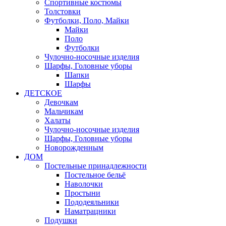
Спортивные костюмы
Толстовки
Футболки, Поло, Майки
Майки
Поло
Футболки
Чулочно-носочные изделия
Шарфы, Головные уборы
Шапки
Шарфы
ДЕТСКОЕ
Девочкам
Мальчикам
Халаты
Чулочно-носочные изделия
Шарфы, Головные уборы
Новорожденным
ДОМ
Постельные принадлежности
Постельное бельё
Наволочки
Простыни
Пододеяльники
Наматрацники
Подушки