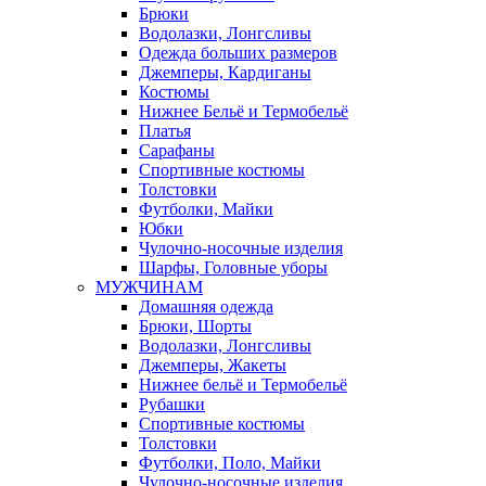
Брюки
Водолазки, Лонгсливы
Одежда больших размеров
Джемперы, Кардиганы
Костюмы
Нижнее Бельё и Термобельё
Платья
Сарафаны
Спортивные костюмы
Толстовки
Футболки, Майки
Юбки
Чулочно-носочные изделия
Шарфы, Головные уборы
МУЖЧИНАМ
Домашняя одежда
Брюки, Шорты
Водолазки, Лонгсливы
Джемперы, Жакеты
Нижнее бельё и Термобельё
Рубашки
Спортивные костюмы
Толстовки
Футболки, Поло, Майки
Чулочно-носочные изделия