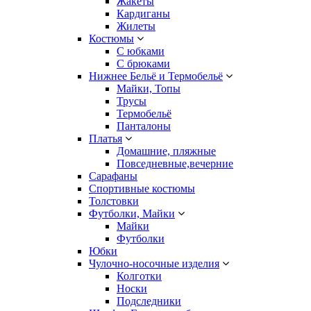
Жакеты
Кардиганы
Жилеты
Костюмы
С юбками
С брюками
Нижнее Бельё и Термобельё
Майки, Топы
Трусы
Термобельё
Панталоны
Платья
Домашние, пляжные
Повседневные,вечерние
Сарафаны
Спортивные костюмы
Толстовки
Футболки, Майки
Майки
Футболки
Юбки
Чулочно-носочные изделия
Колготки
Носки
Подследники