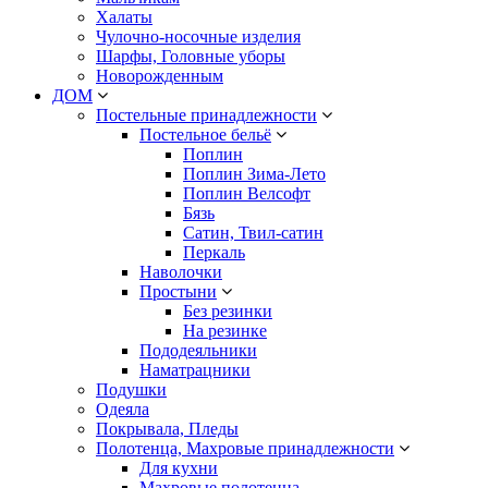
Халаты
Чулочно-носочные изделия
Шарфы, Головные уборы
Новорожденным
ДОМ
Постельные принадлежности
Постельное бельё
Поплин
Поплин Зима-Лето
Поплин Велсофт
Бязь
Сатин, Твил-сатин
Перкаль
Наволочки
Простыни
Без резинки
На резинке
Пододеяльники
Наматрацники
Подушки
Одеяла
Покрывала, Пледы
Полотенца, Махровые принадлежности
Для кухни
Махровые полотенца