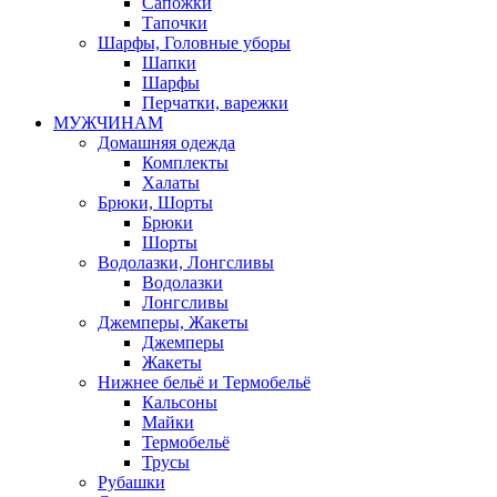
Сапожки
Тапочки
Шарфы, Головные уборы
Шапки
Шарфы
Перчатки, варежки
МУЖЧИНАМ
Домашняя одежда
Комплекты
Халаты
Брюки, Шорты
Брюки
Шорты
Водолазки, Лонгсливы
Водолазки
Лонгсливы
Джемперы, Жакеты
Джемперы
Жакеты
Нижнее бельё и Термобельё
Кальсоны
Майки
Термобельё
Трусы
Рубашки