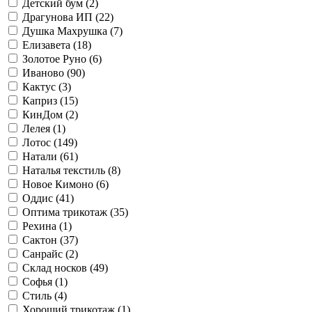
Детский бум (
2
)
Драгунова ИП (
22
)
Душка Махрушка (
7
)
Елизавета (
18
)
Золотое Руно (
6
)
Иваново (
90
)
Кактус (
3
)
Каприз (
15
)
КинДом (
2
)
Лелея (
1
)
Лотос (
149
)
Натали (
61
)
Наталья текстиль (
8
)
Новое Кимоно (
6
)
Оддис (
41
)
Оптима трикотаж (
35
)
Рехина (
1
)
Сактон (
37
)
Санрайс (
2
)
Склад носков (
49
)
Софья (
1
)
Стиль (
4
)
Хороший трикотаж (
1
)