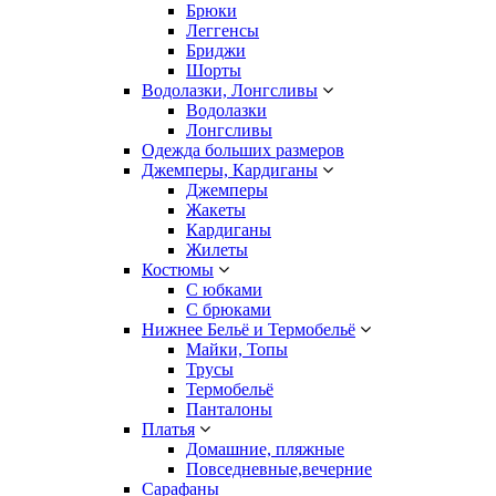
Брюки
Леггенсы
Бриджи
Шорты
Водолазки, Лонгсливы
Водолазки
Лонгсливы
Одежда больших размеров
Джемперы, Кардиганы
Джемперы
Жакеты
Кардиганы
Жилеты
Костюмы
С юбками
С брюками
Нижнее Бельё и Термобельё
Майки, Топы
Трусы
Термобельё
Панталоны
Платья
Домашние, пляжные
Повседневные,вечерние
Сарафаны