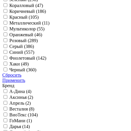
Коралловый (
47
)
Коричневый (
186
)
Красный (
105
)
Металлический (
11
)
Мультиколор (
55
)
Оранжевый (
46
)
Розовый (
289
)
Серый (
386
)
Синий (
557
)
Фиолетовый (
142
)
Хаки (
49
)
Черный (
360
)
Сбросить
Применить
Бренд
А-Дина (
4
)
Аксинья (
2
)
Апрель (
2
)
Весталия (
8
)
ВиоТекс (
104
)
ГоМани (
1
)
Дарья (
14
)