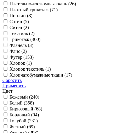
Плательно-костюмная ткань (
26
)
Плотный трикотаж (
71
)
Поплин (
8
)
Сатин (
5
)
Ситец (
2
)
Текстиль (
2
)
Трикотаж (
300
)
Фланель (
3
)
Флис (
2
)
Футер (
153
)
Хлопок (
1
)
Хлопок текстиль (
1
)
Хлопчатобумажные ткани (
17
)
Сбросить
Применить
Цвет
Бежевый (
240
)
Белый (
358
)
Бирюзовый (
68
)
Бордовый (
94
)
Голубой (
231
)
Желтый (
69
)
Зеленый (
298
)