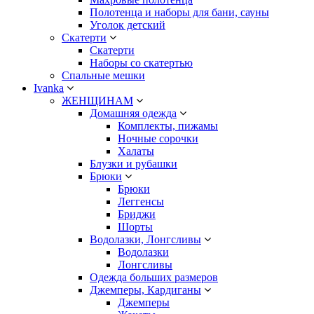
Полотенца и наборы для бани, сауны
Уголок детский
Скатерти
Скатерти
Наборы со скатертью
Спальные мешки
Ivanka
ЖЕНЩИНАМ
Домашняя одежда
Комплекты, пижамы
Ночные сорочки
Халаты
Блузки и рубашки
Брюки
Брюки
Леггенсы
Бриджи
Шорты
Водолазки, Лонгсливы
Водолазки
Лонгсливы
Одежда больших размеров
Джемперы, Кардиганы
Джемперы