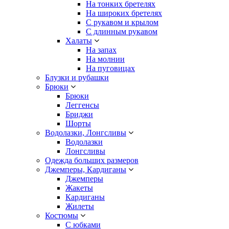
На тонких бретелях
На широких бретелях
С рукавом и крылом
С длинным рукавом
Халаты
На запах
На молнии
На пуговицах
Блузки и рубашки
Брюки
Брюки
Леггенсы
Бриджи
Шорты
Водолазки, Лонгсливы
Водолазки
Лонгсливы
Одежда больших размеров
Джемперы, Кардиганы
Джемперы
Жакеты
Кардиганы
Жилеты
Костюмы
С юбками