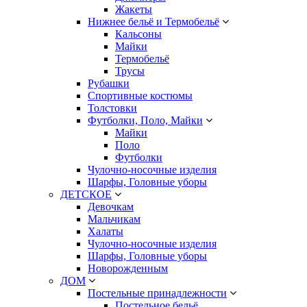
Жакеты
Нижнее бельё и Термобельё
Кальсоны
Майки
Термобельё
Трусы
Рубашки
Спортивные костюмы
Толстовки
Футболки, Поло, Майки
Майки
Поло
Футболки
Чулочно-носочные изделия
Шарфы, Головные уборы
ДЕТСКОЕ
Девочкам
Мальчикам
Халаты
Чулочно-носочные изделия
Шарфы, Головные уборы
Новорожденным
ДОМ
Постельные принадлежности
Постельное бельё