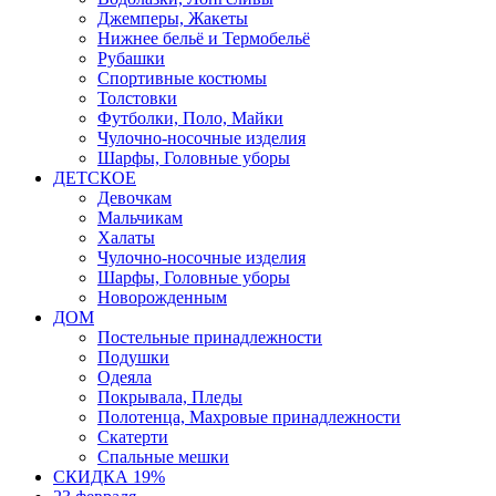
Джемперы, Жакеты
Нижнее бельё и Термобельё
Рубашки
Спортивные костюмы
Толстовки
Футболки, Поло, Майки
Чулочно-носочные изделия
Шарфы, Головные уборы
ДЕТСКОЕ
Девочкам
Мальчикам
Халаты
Чулочно-носочные изделия
Шарфы, Головные уборы
Новорожденным
ДОМ
Постельные принадлежности
Подушки
Одеяла
Покрывала, Пледы
Полотенца, Махровые принадлежности
Скатерти
Спальные мешки
СКИДКА 19%