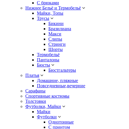
С брюками
Нижнее Бельё и Термобельё
Майки, Топы
Трусы
Бикини
Бразилиана
Макси
Слипы
Стринги
Шорты
Термобельё
Панталоны
Бюсты
Бюстгальтеры
Платья
Домашние, пляжные
Повседневные,вечерние
Сарафаны
Спортивные костюмы
Толстовки
Футболки, Майки
Майки
Футболки
Однотонные
С принтом