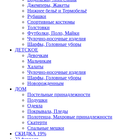
Джемперы, Жакеты
Нижнее бельё и Термобельё
Рубашки
Спортивные костюмы
Толстовки
Футболки, Поло, Майки
Чулочно-носочные изделия
Шарфы, Головные уборы
ДЕТСКОЕ
Девочкам
Мальчикам
Халаты
Чулочно-носочные изделия
Шарфы, Головные уборы
Новорожденным
ДОМ
Постельные принадлежности
Подушки
Одеяла
Покрывала, Пледы
Полотенца, Махровые принадлежности
Скатерти
Спальные мешки
СКИДКА 19%