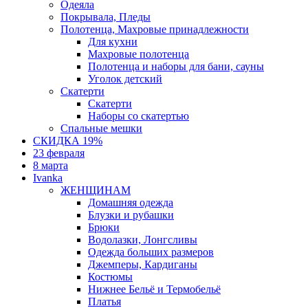
Одеяла
Покрывала, Пледы
Полотенца, Махровые принадлежности
Для кухни
Махровые полотенца
Полотенца и наборы для бани, сауны
Уголок детский
Скатерти
Скатерти
Наборы со скатертью
Спальные мешки
СКИДКА 19%
23 февраля
8 марта
Ivanka
ЖЕНЩИНАМ
Домашняя одежда
Блузки и рубашки
Брюки
Водолазки, Лонгсливы
Одежда больших размеров
Джемперы, Кардиганы
Костюмы
Нижнее Бельё и Термобельё
Платья