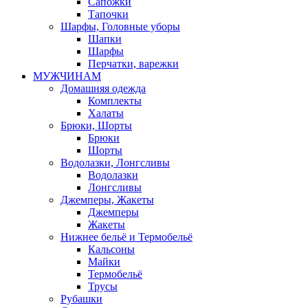
Сапожки
Тапочки
Шарфы, Головные уборы
Шапки
Шарфы
Перчатки, варежки
МУЖЧИНАМ
Домашняя одежда
Комплекты
Халаты
Брюки, Шорты
Брюки
Шорты
Водолазки, Лонгсливы
Водолазки
Лонгсливы
Джемперы, Жакеты
Джемперы
Жакеты
Нижнее бельё и Термобельё
Кальсоны
Майки
Термобельё
Трусы
Рубашки