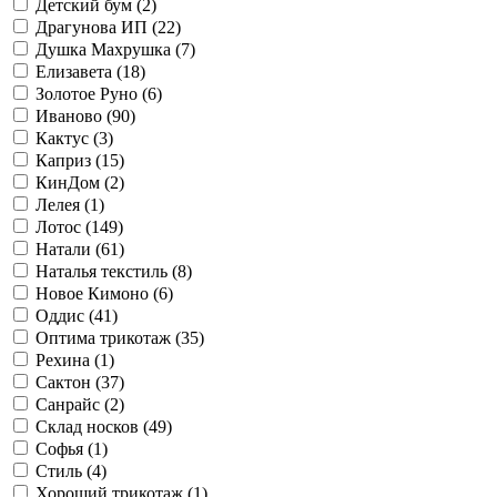
Детский бум (
2
)
Драгунова ИП (
22
)
Душка Махрушка (
7
)
Елизавета (
18
)
Золотое Руно (
6
)
Иваново (
90
)
Кактус (
3
)
Каприз (
15
)
КинДом (
2
)
Лелея (
1
)
Лотос (
149
)
Натали (
61
)
Наталья текстиль (
8
)
Новое Кимоно (
6
)
Оддис (
41
)
Оптима трикотаж (
35
)
Рехина (
1
)
Сактон (
37
)
Санрайс (
2
)
Склад носков (
49
)
Софья (
1
)
Стиль (
4
)
Хороший трикотаж (
1
)