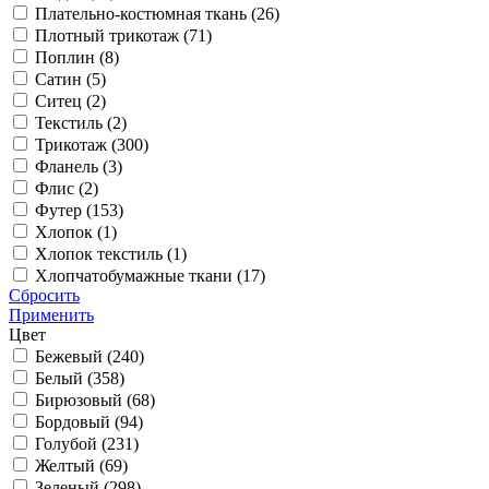
Плательно-костюмная ткань (
26
)
Плотный трикотаж (
71
)
Поплин (
8
)
Сатин (
5
)
Ситец (
2
)
Текстиль (
2
)
Трикотаж (
300
)
Фланель (
3
)
Флис (
2
)
Футер (
153
)
Хлопок (
1
)
Хлопок текстиль (
1
)
Хлопчатобумажные ткани (
17
)
Сбросить
Применить
Цвет
Бежевый (
240
)
Белый (
358
)
Бирюзовый (
68
)
Бордовый (
94
)
Голубой (
231
)
Желтый (
69
)
Зеленый (
298
)