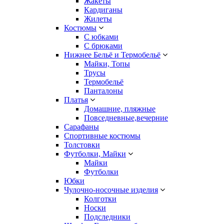
Жакеты
Кардиганы
Жилеты
Костюмы
С юбками
С брюками
Нижнее Бельё и Термобельё
Майки, Топы
Трусы
Термобельё
Панталоны
Платья
Домашние, пляжные
Повседневные,вечерние
Сарафаны
Спортивные костюмы
Толстовки
Футболки, Майки
Майки
Футболки
Юбки
Чулочно-носочные изделия
Колготки
Носки
Подследники