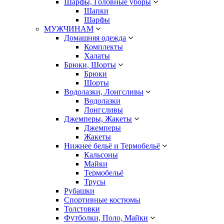
Шарфы, Головные уборы
Шапки
Шарфы
МУЖЧИНАМ
Домашняя одежда
Комплекты
Халаты
Брюки, Шорты
Брюки
Шорты
Водолазки, Лонгсливы
Водолазки
Лонгсливы
Джемперы, Жакеты
Джемперы
Жакеты
Нижнее бельё и Термобельё
Кальсоны
Майки
Термобельё
Трусы
Рубашки
Спортивные костюмы
Толстовки
Футболки, Поло, Майки