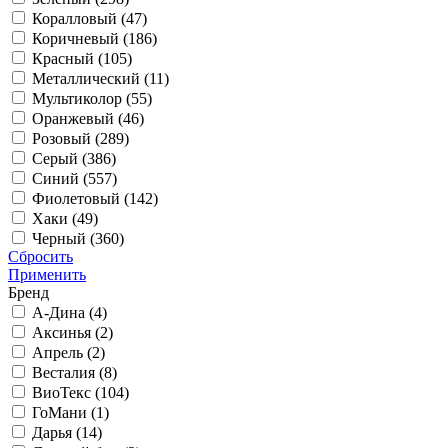
Коралловый (
47
)
Коричневый (
186
)
Красный (
105
)
Металлический (
11
)
Мультиколор (
55
)
Оранжевый (
46
)
Розовый (
289
)
Серый (
386
)
Синий (
557
)
Фиолетовый (
142
)
Хаки (
49
)
Черный (
360
)
Сбросить
Применить
Бренд
А-Дина (
4
)
Аксинья (
2
)
Апрель (
2
)
Весталия (
8
)
ВиоТекс (
104
)
ГоМани (
1
)
Дарья (
14
)