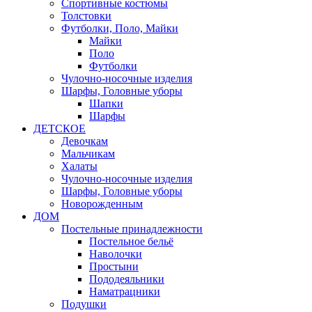
Спортивные костюмы
Толстовки
Футболки, Поло, Майки
Майки
Поло
Футболки
Чулочно-носочные изделия
Шарфы, Головные уборы
Шапки
Шарфы
ДЕТСКОЕ
Девочкам
Мальчикам
Халаты
Чулочно-носочные изделия
Шарфы, Головные уборы
Новорожденным
ДОМ
Постельные принадлежности
Постельное бельё
Наволочки
Простыни
Пододеяльники
Наматрацники
Подушки