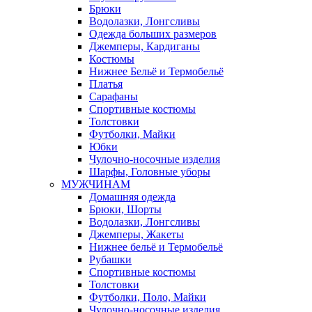
Брюки
Водолазки, Лонгсливы
Одежда больших размеров
Джемперы, Кардиганы
Костюмы
Нижнее Бельё и Термобельё
Платья
Сарафаны
Спортивные костюмы
Толстовки
Футболки, Майки
Юбки
Чулочно-носочные изделия
Шарфы, Головные уборы
МУЖЧИНАМ
Домашняя одежда
Брюки, Шорты
Водолазки, Лонгсливы
Джемперы, Жакеты
Нижнее бельё и Термобельё
Рубашки
Спортивные костюмы
Толстовки
Футболки, Поло, Майки
Чулочно-носочные изделия