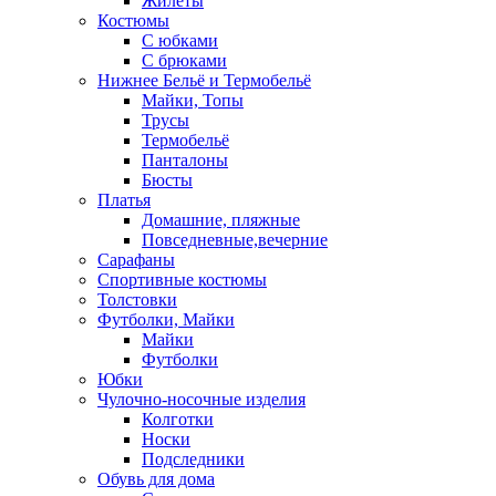
Жилеты
Костюмы
С юбками
С брюками
Нижнее Бельё и Термобельё
Майки, Топы
Трусы
Термобельё
Панталоны
Бюсты
Платья
Домашние, пляжные
Повседневные,вечерние
Сарафаны
Спортивные костюмы
Толстовки
Футболки, Майки
Майки
Футболки
Юбки
Чулочно-носочные изделия
Колготки
Носки
Подследники
Обувь для дома