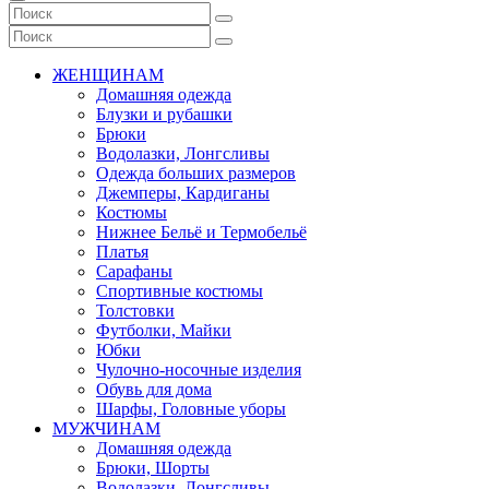
ЖЕНЩИНАМ
Домашняя одежда
Блузки и рубашки
Брюки
Водолазки, Лонгсливы
Одежда больших размеров
Джемперы, Кардиганы
Костюмы
Нижнее Бельё и Термобельё
Платья
Сарафаны
Спортивные костюмы
Толстовки
Футболки, Майки
Юбки
Чулочно-носочные изделия
Обувь для дома
Шарфы, Головные уборы
МУЖЧИНАМ
Домашняя одежда
Брюки, Шорты
Водолазки, Лонгсливы