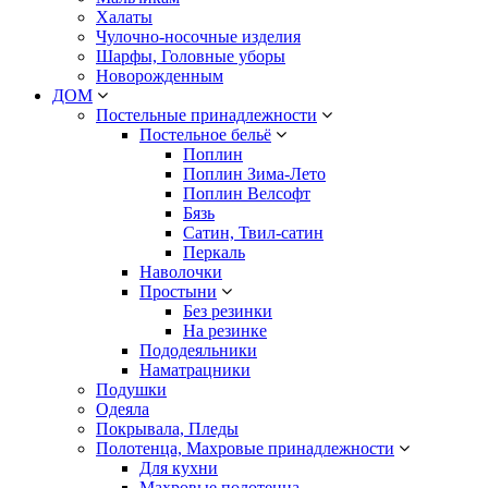
Халаты
Чулочно-носочные изделия
Шарфы, Головные уборы
Новорожденным
ДОМ
Постельные принадлежности
Постельное бельё
Поплин
Поплин Зима-Лето
Поплин Велсофт
Бязь
Сатин, Твил-сатин
Перкаль
Наволочки
Простыни
Без резинки
На резинке
Пододеяльники
Наматрацники
Подушки
Одеяла
Покрывала, Пледы
Полотенца, Махровые принадлежности
Для кухни
Махровые полотенца