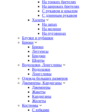
На тонких бретелях
На широких бретелях
С рукавом и крылом
С длинным рукавом
Халаты
На запах
На молнии
На пуговицах
Блузки и рубашки
Брюки
Брюки
Леггенсы
Бриджи
Шорты
Водолазки, Лонгсливы
Водолазки
Лонгсливы
Одежда больших размеров
Джемперы, Кардиганы
Джемперы
Жакеты
Кардиганы
Жилеты
Костюмы
С юбками