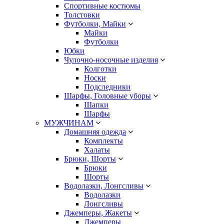
Спортивные костюмы
Толстовки
Футболки, Майки
Майки
Футболки
Юбки
Чулочно-носочные изделия
Колготки
Носки
Подследники
Шарфы, Головные уборы
Шапки
Шарфы
МУЖЧИНАМ
Домашняя одежда
Комплекты
Халаты
Брюки, Шорты
Брюки
Шорты
Водолазки, Лонгсливы
Водолазки
Лонгсливы
Джемперы, Жакеты
Джемперы