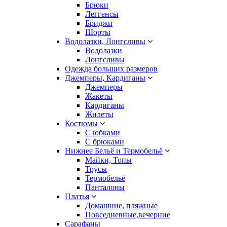
Брюки
Леггенсы
Бриджи
Шорты
Водолазки, Лонгсливы
Водолазки
Лонгсливы
Одежда больших размеров
Джемперы, Кардиганы
Джемперы
Жакеты
Кардиганы
Жилеты
Костюмы
С юбками
С брюками
Нижнее Бельё и Термобельё
Майки, Топы
Трусы
Термобельё
Панталоны
Платья
Домашние, пляжные
Повседневные,вечерние
Сарафаны