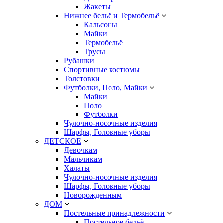
Жакеты
Нижнее бельё и Термобельё
Кальсоны
Майки
Термобельё
Трусы
Рубашки
Спортивные костюмы
Толстовки
Футболки, Поло, Майки
Майки
Поло
Футболки
Чулочно-носочные изделия
Шарфы, Головные уборы
ДЕТСКОЕ
Девочкам
Мальчикам
Халаты
Чулочно-носочные изделия
Шарфы, Головные уборы
Новорожденным
ДОМ
Постельные принадлежности
Постельное бельё