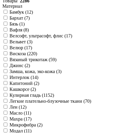
Товары
2286
Материал
Бамбук (
12
)
Бархат (
7
)
Бязь (
1
)
Вафля (
8
)
Велсофт, ультрасофт, флис (
17
)
Вельвет (
3
)
Велюр (
17
)
Вискоза (
220
)
Вязаный трикотаж (
59
)
Джинс (
2
)
Замша, кожа, эко-кожа (
3
)
Интерлок (
14
)
Капитоний (
2
)
Кашкорсе (
2
)
Кулирная гладь (
1152
)
Легкие плательно-блузочные ткани (
70
)
Лен (
12
)
Масло (
11
)
Махра (
17
)
Микрофибра (
2
)
Модал (
11
)