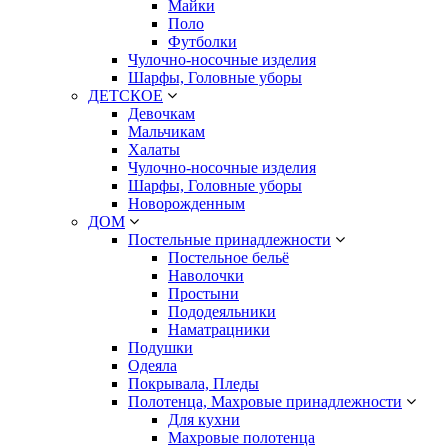
Майки
Поло
Футболки
Чулочно-носочные изделия
Шарфы, Головные уборы
ДЕТСКОЕ
Девочкам
Мальчикам
Халаты
Чулочно-носочные изделия
Шарфы, Головные уборы
Новорожденным
ДОМ
Постельные принадлежности
Постельное бельё
Наволочки
Простыни
Пододеяльники
Наматрацники
Подушки
Одеяла
Покрывала, Пледы
Полотенца, Махровые принадлежности
Для кухни
Махровые полотенца