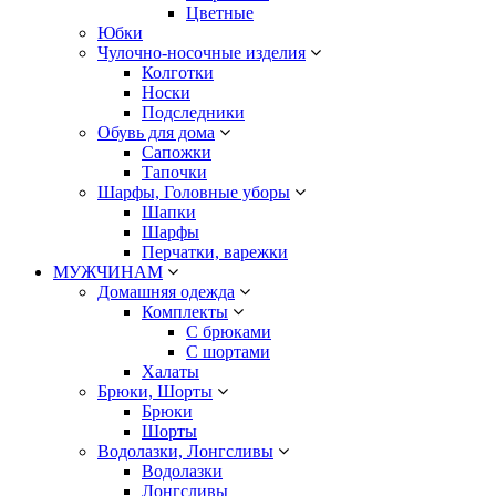
Цветные
Юбки
Чулочно-носочные изделия
Колготки
Носки
Подследники
Обувь для дома
Сапожки
Тапочки
Шарфы, Головные уборы
Шапки
Шарфы
Перчатки, варежки
МУЖЧИНАМ
Домашняя одежда
Комплекты
С брюками
С шортами
Халаты
Брюки, Шорты
Брюки
Шорты
Водолазки, Лонгсливы
Водолазки
Лонгсливы