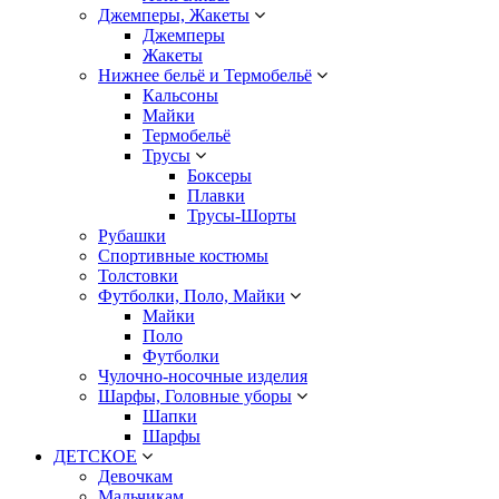
Джемперы, Жакеты
Джемперы
Жакеты
Нижнее бельё и Термобельё
Кальсоны
Майки
Термобельё
Трусы
Боксеры
Плавки
Трусы-Шорты
Рубашки
Спортивные костюмы
Толстовки
Футболки, Поло, Майки
Майки
Поло
Футболки
Чулочно-носочные изделия
Шарфы, Головные уборы
Шапки
Шарфы
ДЕТСКОЕ
Девочкам
Мальчикам