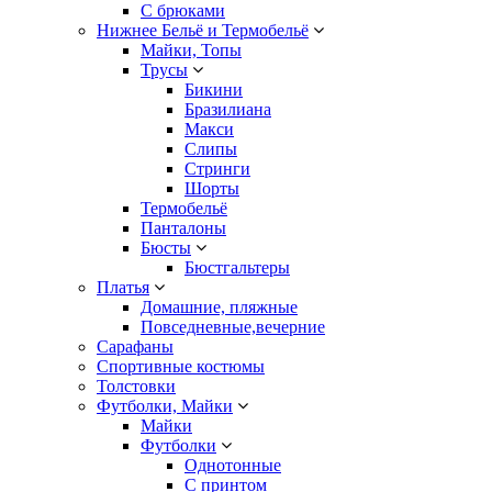
С брюками
Нижнее Бельё и Термобельё
Майки, Топы
Трусы
Бикини
Бразилиана
Макси
Слипы
Стринги
Шорты
Термобельё
Панталоны
Бюсты
Бюстгальтеры
Платья
Домашние, пляжные
Повседневные,вечерние
Сарафаны
Спортивные костюмы
Толстовки
Футболки, Майки
Майки
Футболки
Однотонные
С принтом