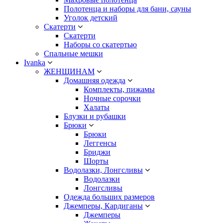
Полотенца и наборы для бани, сауны
Уголок детский
Скатерти
Скатерти
Наборы со скатертью
Спальные мешки
Ivanka
ЖЕНЩИНАМ
Домашняя одежда
Комплекты, пижамы
Ночные сорочки
Халаты
Блузки и рубашки
Брюки
Брюки
Леггенсы
Бриджи
Шорты
Водолазки, Лонгсливы
Водолазки
Лонгсливы
Одежда больших размеров
Джемперы, Кардиганы
Джемперы