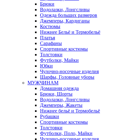
Брюки
Водолазки, Лонгсливы
Одежда больших размеров
Джемперы, Кардиганы
Костюмы
Нижнее Бельё и Термобельё
Платья
Сарафаны
Спортивные костюмы
Толстовки
Футболки, Майки
Юбки
Чулочно-носочные изделия
Шарфы, Головные уборы
МУЖЧИНАМ
Домашняя одежда
Брюки, Шорты
Водолазки, Лонгсливы
Джемперы, Жакеты
Нижнее бельё и Термобельё
Рубашки
Спортивные костюмы
Толстовки
Футболки, Поло, Майки
Чулочно-носочные изделия