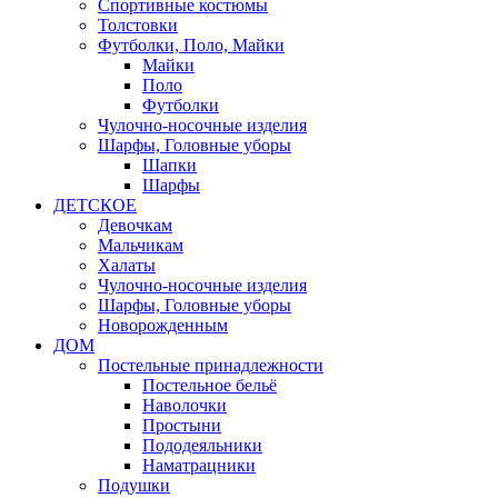
Спортивные костюмы
Толстовки
Футболки, Поло, Майки
Майки
Поло
Футболки
Чулочно-носочные изделия
Шарфы, Головные уборы
Шапки
Шарфы
ДЕТСКОЕ
Девочкам
Мальчикам
Халаты
Чулочно-носочные изделия
Шарфы, Головные уборы
Новорожденным
ДОМ
Постельные принадлежности
Постельное бельё
Наволочки
Простыни
Пододеяльники
Наматрацники
Подушки