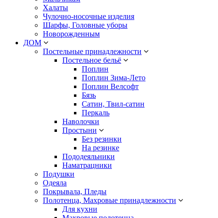
Халаты
Чулочно-носочные изделия
Шарфы, Головные уборы
Новорожденным
ДОМ
Постельные принадлежности
Постельное бельё
Поплин
Поплин Зима-Лето
Поплин Велсофт
Бязь
Сатин, Твил-сатин
Перкаль
Наволочки
Простыни
Без резинки
На резинке
Пододеяльники
Наматрацники
Подушки
Одеяла
Покрывала, Пледы
Полотенца, Махровые принадлежности
Для кухни
Махровые полотенца