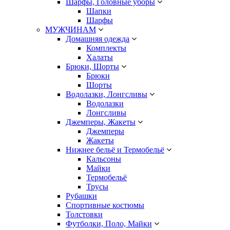
Шарфы, Головные уборы
Шапки
Шарфы
МУЖЧИНАМ
Домашняя одежда
Комплекты
Халаты
Брюки, Шорты
Брюки
Шорты
Водолазки, Лонгсливы
Водолазки
Лонгсливы
Джемперы, Жакеты
Джемперы
Жакеты
Нижнее бельё и Термобельё
Кальсоны
Майки
Термобельё
Трусы
Рубашки
Спортивные костюмы
Толстовки
Футболки, Поло, Майки