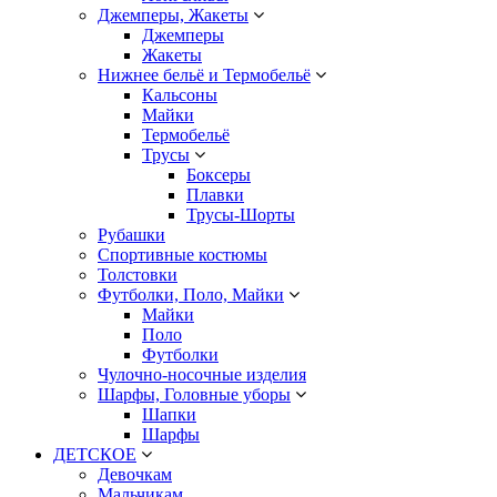
Джемперы, Жакеты
Джемперы
Жакеты
Нижнее бельё и Термобельё
Кальсоны
Майки
Термобельё
Трусы
Боксеры
Плавки
Трусы-Шорты
Рубашки
Спортивные костюмы
Толстовки
Футболки, Поло, Майки
Майки
Поло
Футболки
Чулочно-носочные изделия
Шарфы, Головные уборы
Шапки
Шарфы
ДЕТСКОЕ
Девочкам
Мальчикам