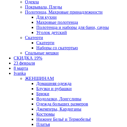
Одеяла
Покрывала, Пледы
Полотенца, Махровые принадлежности
Для кухни
Махровые полотенца
Полотенца и наборы для бани, сауны
Уголок детский
Скатерти
Скатерти
Наборы со скатертью
Спальные мешки
СКИДКА 19%
23 февраля
8 марта
Ivanka
ЖЕНЩИНАМ
Домашняя одежда
Блузки и рубашки
Брюки
Водолазки, Лонгсливы
Одежда больших размеров
Джемперы, Кардиганы
Костюмы
Нижнее Бельё и Термобельё
Платья