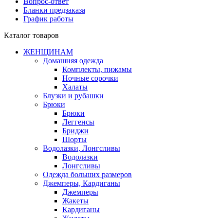
Вопрос-ответ
Бланки предзаказа
График работы
Каталог товаров
ЖЕНЩИНАМ
Домашняя одежда
Комплекты, пижамы
Ночные сорочки
Халаты
Блузки и рубашки
Брюки
Брюки
Леггенсы
Бриджи
Шорты
Водолазки, Лонгсливы
Водолазки
Лонгсливы
Одежда больших размеров
Джемперы, Кардиганы
Джемперы
Жакеты
Кардиганы