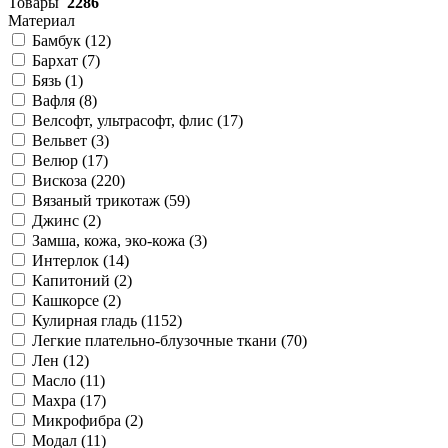
Товары
2286
Материал
Бамбук (
12
)
Бархат (
7
)
Бязь (
1
)
Вафля (
8
)
Велсофт, ультрасофт, флис (
17
)
Вельвет (
3
)
Велюр (
17
)
Вискоза (
220
)
Вязаный трикотаж (
59
)
Джинс (
2
)
Замша, кожа, эко-кожа (
3
)
Интерлок (
14
)
Капитоний (
2
)
Кашкорсе (
2
)
Кулирная гладь (
1152
)
Легкие плательно-блузочные ткани (
70
)
Лен (
12
)
Масло (
11
)
Махра (
17
)
Микрофибра (
2
)
Модал (
11
)