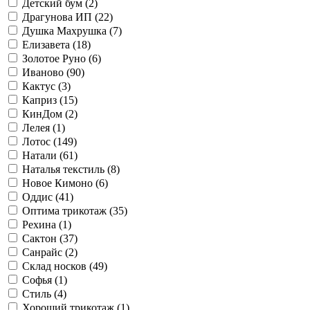
Детский бум (
2
)
Драгунова ИП (
22
)
Душка Махрушка (
7
)
Елизавета (
18
)
Золотое Руно (
6
)
Иваново (
90
)
Кактус (
3
)
Каприз (
15
)
КинДом (
2
)
Лелея (
1
)
Лотос (
149
)
Натали (
61
)
Наталья текстиль (
8
)
Новое Кимоно (
6
)
Оддис (
41
)
Оптима трикотаж (
35
)
Рехина (
1
)
Сактон (
37
)
Санрайс (
2
)
Склад носков (
49
)
Софья (
1
)
Стиль (
4
)
Хороший трикотаж (
1
)