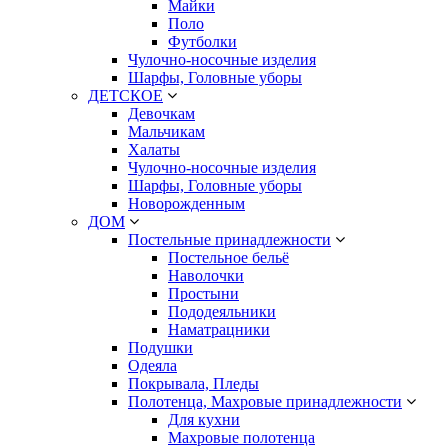
Майки
Поло
Футболки
Чулочно-носочные изделия
Шарфы, Головные уборы
ДЕТСКОЕ
Девочкам
Мальчикам
Халаты
Чулочно-носочные изделия
Шарфы, Головные уборы
Новорожденным
ДОМ
Постельные принадлежности
Постельное бельё
Наволочки
Простыни
Пододеяльники
Наматрацники
Подушки
Одеяла
Покрывала, Пледы
Полотенца, Махровые принадлежности
Для кухни
Махровые полотенца