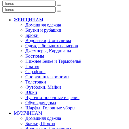
ЖЕНЩИНАМ
Домашняя одежда
Блузки и рубашки
Брюки
Водолазки, Лонгсливы
Одежда больших размеров
Джемперы, Кардиганы
Костюмы
Нижнее Бельё и Термобельё
Платья
Сарафаны
Спортивные костюмы
Толстовки
Футболки, Майки
Юбки
Чулочно-носочные изделия
Обувь для дома
Шарфы, Головные уборы
МУЖЧИНАМ
Домашняя одежда
Брюки, Шорты
Водолазки, Лонгсливы