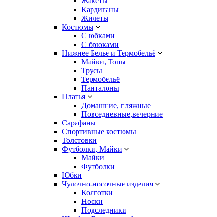
Жакеты
Кардиганы
Жилеты
Костюмы
С юбками
С брюками
Нижнее Бельё и Термобельё
Майки, Топы
Трусы
Термобельё
Панталоны
Платья
Домашние, пляжные
Повседневные,вечерние
Сарафаны
Спортивные костюмы
Толстовки
Футболки, Майки
Майки
Футболки
Юбки
Чулочно-носочные изделия
Колготки
Носки
Подследники