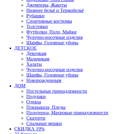
Джемперы, Жакеты
Нижнее бельё и Термобельё
Рубашки
Спортивные костюмы
Толстовки
Футболки, Поло, Майки
Чулочно-носочные изделия
Шарфы, Головные уборы
ДЕТСКОЕ
Девочкам
Мальчикам
Халаты
Чулочно-носочные изделия
Шарфы, Головные уборы
Новорожденным
ДОМ
Постельные принадлежности
Подушки
Одеяла
Покрывала, Пледы
Полотенца, Махровые принадлежности
Скатерти
Спальные мешки
СКИДКА 19%