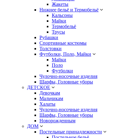
Жакеты
Нижнее бельё и Термобельё
Кальсоны
Майки
Термобельё
Трусы
Рубашки
Спортивные костюмы
Толстовки
Футболки, Поло, Майки
Майки
Поло
Футболки
Чулочно-носочные изделия
Шарфы, Головные уборы
ДЕТСКОЕ
Девочкам
Мальчикам
Халаты
Чулочно-носочные изделия
Шарфы, Головные уборы
Новорожденным
ДОМ
Постельные принадлежности
Постельное бельё