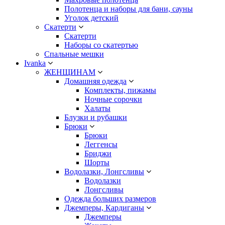
Полотенца и наборы для бани, сауны
Уголок детский
Скатерти
Скатерти
Наборы со скатертью
Спальные мешки
Ivanka
ЖЕНЩИНАМ
Домашняя одежда
Комплекты, пижамы
Ночные сорочки
Халаты
Блузки и рубашки
Брюки
Брюки
Леггенсы
Бриджи
Шорты
Водолазки, Лонгсливы
Водолазки
Лонгсливы
Одежда больших размеров
Джемперы, Кардиганы
Джемперы