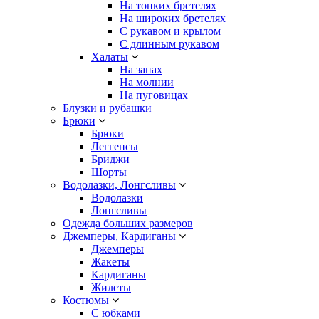
На тонких бретелях
На широких бретелях
С рукавом и крылом
С длинным рукавом
Халаты
На запах
На молнии
На пуговицах
Блузки и рубашки
Брюки
Брюки
Леггенсы
Бриджи
Шорты
Водолазки, Лонгсливы
Водолазки
Лонгсливы
Одежда больших размеров
Джемперы, Кардиганы
Джемперы
Жакеты
Кардиганы
Жилеты
Костюмы
С юбками