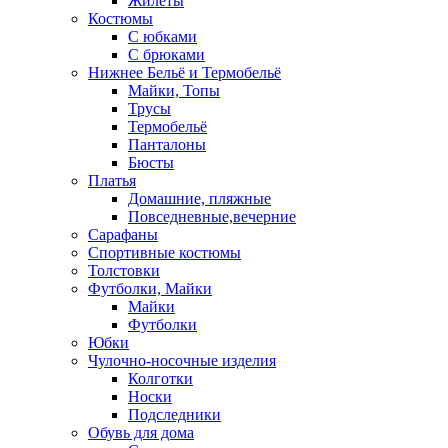
Жилеты
Костюмы
С юбками
С брюками
Нижнее Бельё и Термобельё
Майки, Топы
Трусы
Термобельё
Панталоны
Бюсты
Платья
Домашние, пляжные
Повседневные,вечерние
Сарафаны
Спортивные костюмы
Толстовки
Футболки, Майки
Майки
Футболки
Юбки
Чулочно-носочные изделия
Колготки
Носки
Подследники
Обувь для дома