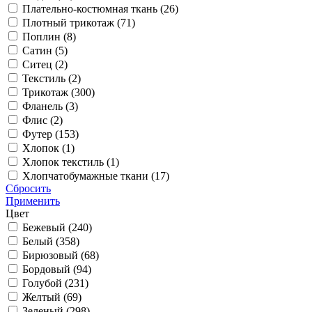
Плательно-костюмная ткань (
26
)
Плотный трикотаж (
71
)
Поплин (
8
)
Сатин (
5
)
Ситец (
2
)
Текстиль (
2
)
Трикотаж (
300
)
Фланель (
3
)
Флис (
2
)
Футер (
153
)
Хлопок (
1
)
Хлопок текстиль (
1
)
Хлопчатобумажные ткани (
17
)
Сбросить
Применить
Цвет
Бежевый (
240
)
Белый (
358
)
Бирюзовый (
68
)
Бордовый (
94
)
Голубой (
231
)
Желтый (
69
)
Зеленый (
298
)