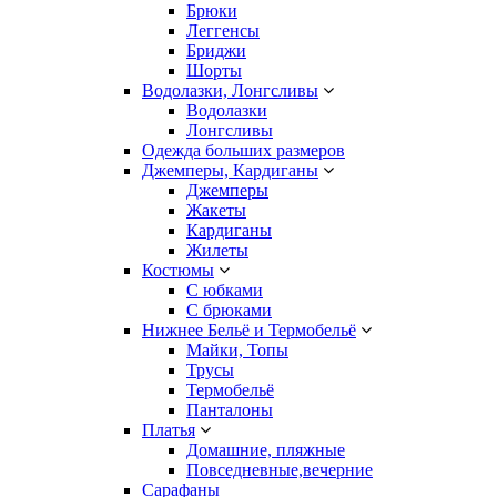
Брюки
Леггенсы
Бриджи
Шорты
Водолазки, Лонгсливы
Водолазки
Лонгсливы
Одежда больших размеров
Джемперы, Кардиганы
Джемперы
Жакеты
Кардиганы
Жилеты
Костюмы
С юбками
С брюками
Нижнее Бельё и Термобельё
Майки, Топы
Трусы
Термобельё
Панталоны
Платья
Домашние, пляжные
Повседневные,вечерние
Сарафаны