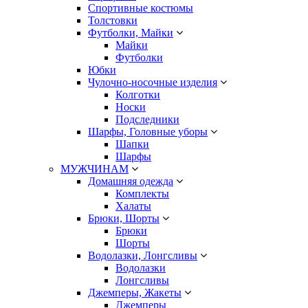
Спортивные костюмы
Толстовки
Футболки, Майки
Майки
Футболки
Юбки
Чулочно-носочные изделия
Колготки
Носки
Подследники
Шарфы, Головные уборы
Шапки
Шарфы
МУЖЧИНАМ
Домашняя одежда
Комплекты
Халаты
Брюки, Шорты
Брюки
Шорты
Водолазки, Лонгсливы
Водолазки
Лонгсливы
Джемперы, Жакеты
Джемперы