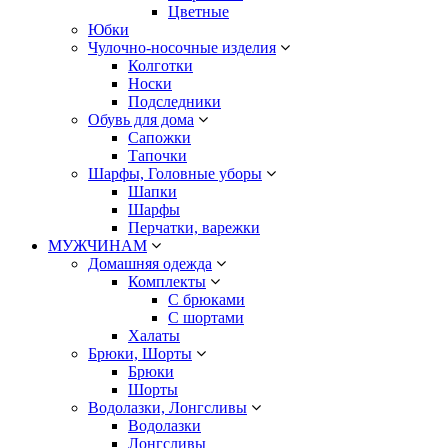
Цветные
Юбки
Чулочно-носочные изделия
Колготки
Носки
Подследники
Обувь для дома
Сапожки
Тапочки
Шарфы, Головные уборы
Шапки
Шарфы
Перчатки, варежки
МУЖЧИНАМ
Домашняя одежда
Комплекты
С брюками
С шортами
Халаты
Брюки, Шорты
Брюки
Шорты
Водолазки, Лонгсливы
Водолазки
Лонгсливы