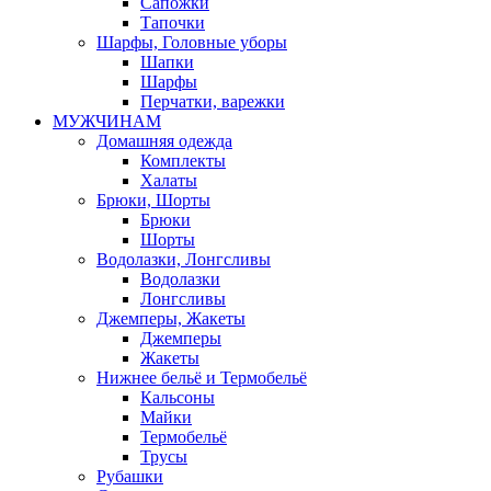
Сапожки
Тапочки
Шарфы, Головные уборы
Шапки
Шарфы
Перчатки, варежки
МУЖЧИНАМ
Домашняя одежда
Комплекты
Халаты
Брюки, Шорты
Брюки
Шорты
Водолазки, Лонгсливы
Водолазки
Лонгсливы
Джемперы, Жакеты
Джемперы
Жакеты
Нижнее бельё и Термобельё
Кальсоны
Майки
Термобельё
Трусы
Рубашки