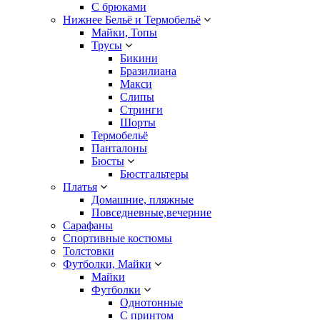
С брюками
Нижнее Бельё и Термобельё
Майки, Топы
Трусы
Бикини
Бразилиана
Макси
Слипы
Стринги
Шорты
Термобельё
Панталоны
Бюсты
Бюстгальтеры
Платья
Домашние, пляжные
Повседневные,вечерние
Сарафаны
Спортивные костюмы
Толстовки
Футболки, Майки
Майки
Футболки
Однотонные
С принтом