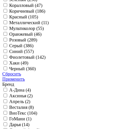
Коралловый (
47
)
Коричневый (
186
)
Красный (
105
)
Металлический (
11
)
Мультиколор (
55
)
Оранжевый (
46
)
Розовый (
289
)
Серый (
386
)
Синий (
557
)
Фиолетовый (
142
)
Хаки (
49
)
Черный (
360
)
Сбросить
Применить
Бренд
А-Дина (
4
)
Аксинья (
2
)
Апрель (
2
)
Весталия (
8
)
ВиоТекс (
104
)
ГоМани (
1
)
Дарья (
14
)