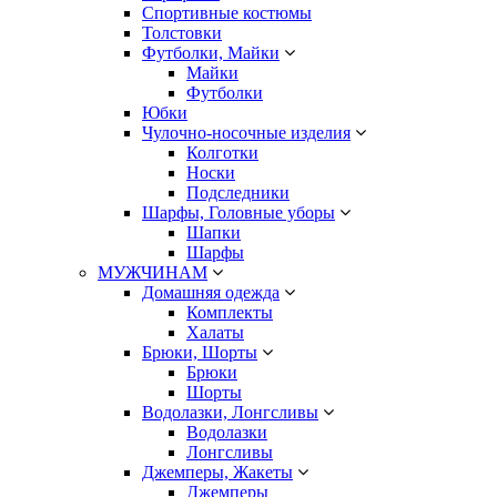
Спортивные костюмы
Толстовки
Футболки, Майки
Майки
Футболки
Юбки
Чулочно-носочные изделия
Колготки
Носки
Подследники
Шарфы, Головные уборы
Шапки
Шарфы
МУЖЧИНАМ
Домашняя одежда
Комплекты
Халаты
Брюки, Шорты
Брюки
Шорты
Водолазки, Лонгсливы
Водолазки
Лонгсливы
Джемперы, Жакеты
Джемперы