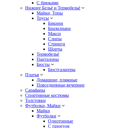
С брюками
Нижнее Бельё и Термобельё
Майки, Топы
Трусы
Бикини
Бразилиана
Макси
Слипы
Стринги
Шорты
Термобельё
Панталоны
Бюсты
Бюстгальтеры
Платья
Домашние, пляжные
Повседневные,вечерние
Сарафаны
Спортивные костюмы
Толстовки
Футболки, Майки
Майки
Футболки
Однотонные
С принтом