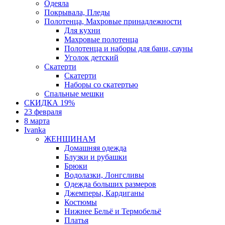
Одеяла
Покрывала, Пледы
Полотенца, Махровые принадлежности
Для кухни
Махровые полотенца
Полотенца и наборы для бани, сауны
Уголок детский
Скатерти
Скатерти
Наборы со скатертью
Спальные мешки
СКИДКА 19%
23 февраля
8 марта
Ivanka
ЖЕНЩИНАМ
Домашняя одежда
Блузки и рубашки
Брюки
Водолазки, Лонгсливы
Одежда больших размеров
Джемперы, Кардиганы
Костюмы
Нижнее Бельё и Термобельё
Платья