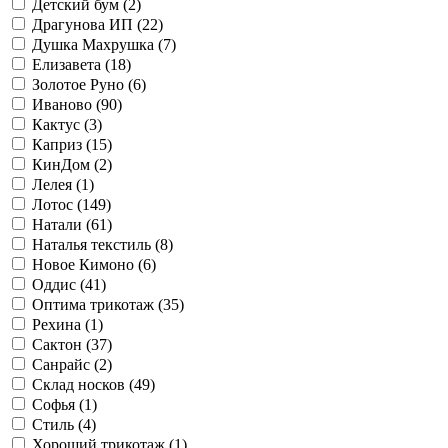
Детский бум (
2
)
Драгунова ИП (
22
)
Душка Махрушка (
7
)
Елизавета (
18
)
Золотое Руно (
6
)
Иваново (
90
)
Кактус (
3
)
Каприз (
15
)
КинДом (
2
)
Лелея (
1
)
Лотос (
149
)
Натали (
61
)
Наталья текстиль (
8
)
Новое Кимоно (
6
)
Оддис (
41
)
Оптима трикотаж (
35
)
Рехина (
1
)
Сактон (
37
)
Санрайс (
2
)
Склад носков (
49
)
Софья (
1
)
Стиль (
4
)
Хороший трикотаж (
1
)