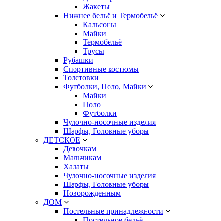
Жакеты
Нижнее бельё и Термобельё
Кальсоны
Майки
Термобельё
Трусы
Рубашки
Спортивные костюмы
Толстовки
Футболки, Поло, Майки
Майки
Поло
Футболки
Чулочно-носочные изделия
Шарфы, Головные уборы
ДЕТСКОЕ
Девочкам
Мальчикам
Халаты
Чулочно-носочные изделия
Шарфы, Головные уборы
Новорожденным
ДОМ
Постельные принадлежности
Постельное бельё