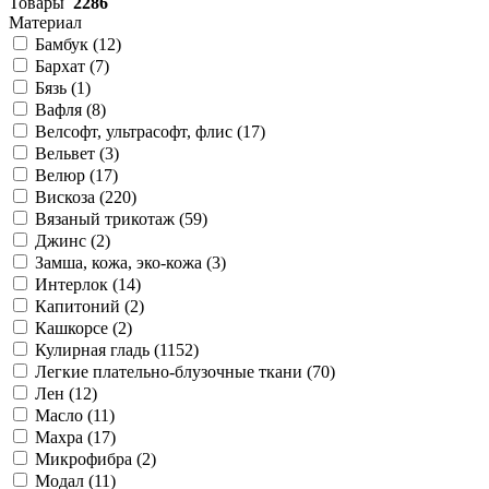
Товары
2286
Материал
Бамбук (
12
)
Бархат (
7
)
Бязь (
1
)
Вафля (
8
)
Велсофт, ультрасофт, флис (
17
)
Вельвет (
3
)
Велюр (
17
)
Вискоза (
220
)
Вязаный трикотаж (
59
)
Джинс (
2
)
Замша, кожа, эко-кожа (
3
)
Интерлок (
14
)
Капитоний (
2
)
Кашкорсе (
2
)
Кулирная гладь (
1152
)
Легкие плательно-блузочные ткани (
70
)
Лен (
12
)
Масло (
11
)
Махра (
17
)
Микрофибра (
2
)
Модал (
11
)