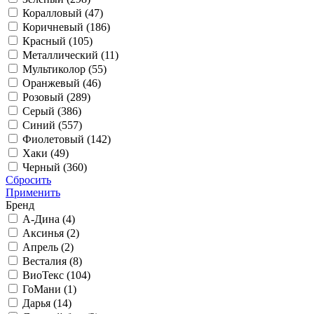
Коралловый (
47
)
Коричневый (
186
)
Красный (
105
)
Металлический (
11
)
Мультиколор (
55
)
Оранжевый (
46
)
Розовый (
289
)
Серый (
386
)
Синий (
557
)
Фиолетовый (
142
)
Хаки (
49
)
Черный (
360
)
Сбросить
Применить
Бренд
А-Дина (
4
)
Аксинья (
2
)
Апрель (
2
)
Весталия (
8
)
ВиоТекс (
104
)
ГоМани (
1
)
Дарья (
14
)