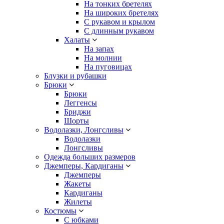
На тонких бретелях
На широких бретелях
С рукавом и крылом
С длинным рукавом
Халаты
На запах
На молнии
На пуговицах
Блузки и рубашки
Брюки
Брюки
Леггенсы
Бриджи
Шорты
Водолазки, Лонгсливы
Водолазки
Лонгсливы
Одежда больших размеров
Джемперы, Кардиганы
Джемперы
Жакеты
Кардиганы
Жилеты
Костюмы
С юбками