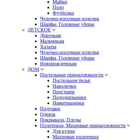
Майки
Поло
Футболки
Чулочно-носочные изделия
Шарфы, Головные уборы
ДЕТСКОЕ
Девочкам
Мальчикам
Халаты
Чулочно-носочные изделия
Шарфы, Головные уборы
Новорожденным
ДОМ
Постельные принадлежности
Постельное бельё
Наволочки
Простыни
Пододеяльники
Наматрацники
Подушки
Одеяла
Покрывала, Пледы
Полотенца, Махровые принадлежности
Для кухни
Махровые полотенца