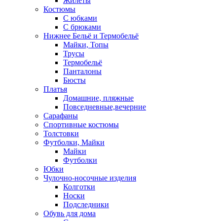
Жилеты
Костюмы
С юбками
С брюками
Нижнее Бельё и Термобельё
Майки, Топы
Трусы
Термобельё
Панталоны
Бюсты
Платья
Домашние, пляжные
Повседневные,вечерние
Сарафаны
Спортивные костюмы
Толстовки
Футболки, Майки
Майки
Футболки
Юбки
Чулочно-носочные изделия
Колготки
Носки
Подследники
Обувь для дома