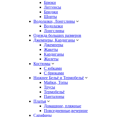
Брюки
Леггенсы
Бриджи
Шорты
Водолазки, Лонгсливы
Водолазки
Лонгсливы
Одежда больших размеров
Джемперы, Кардиганы
Джемперы
Жакеты
Кардиганы
Жилеты
Костюмы
С юбками
С брюками
Нижнее Бельё и Термобельё
Майки, Топы
Трусы
Термобельё
Панталоны
Платья
Домашние, пляжные
Повседневные,вечерние
Сарафаны