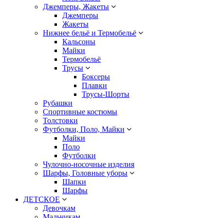
Джемперы, Жакеты
Джемперы
Жакеты
Нижнее бельё и Термобельё
Кальсоны
Майки
Термобельё
Трусы
Боксеры
Плавки
Трусы-Шорты
Рубашки
Спортивные костюмы
Толстовки
Футболки, Поло, Майки
Майки
Поло
Футболки
Чулочно-носочные изделия
Шарфы, Головные уборы
Шапки
Шарфы
ДЕТСКОЕ
Девочкам
Мальчикам