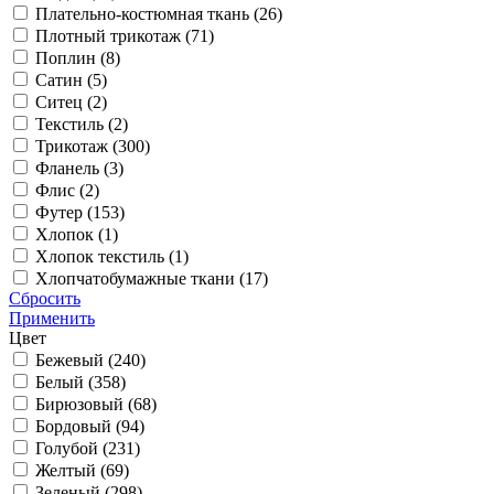
Плательно-костюмная ткань (
26
)
Плотный трикотаж (
71
)
Поплин (
8
)
Сатин (
5
)
Ситец (
2
)
Текстиль (
2
)
Трикотаж (
300
)
Фланель (
3
)
Флис (
2
)
Футер (
153
)
Хлопок (
1
)
Хлопок текстиль (
1
)
Хлопчатобумажные ткани (
17
)
Сбросить
Применить
Цвет
Бежевый (
240
)
Белый (
358
)
Бирюзовый (
68
)
Бордовый (
94
)
Голубой (
231
)
Желтый (
69
)
Зеленый (
298
)