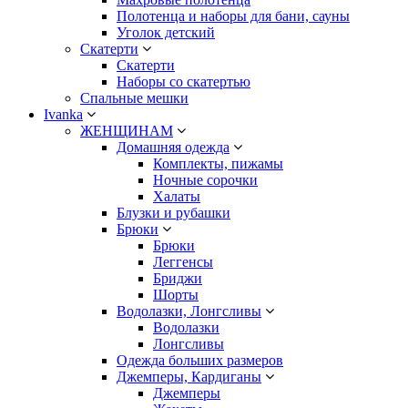
Полотенца и наборы для бани, сауны
Уголок детский
Скатерти
Скатерти
Наборы со скатертью
Спальные мешки
Ivanka
ЖЕНЩИНАМ
Домашняя одежда
Комплекты, пижамы
Ночные сорочки
Халаты
Блузки и рубашки
Брюки
Брюки
Леггенсы
Бриджи
Шорты
Водолазки, Лонгсливы
Водолазки
Лонгсливы
Одежда больших размеров
Джемперы, Кардиганы
Джемперы