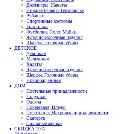
Джемперы, Жакеты
Нижнее бельё и Термобельё
Рубашки
Спортивные костюмы
Толстовки
Футболки, Поло, Майки
Чулочно-носочные изделия
Шарфы, Головные уборы
ДЕТСКОЕ
Девочкам
Мальчикам
Халаты
Чулочно-носочные изделия
Шарфы, Головные уборы
Новорожденным
ДОМ
Постельные принадлежности
Подушки
Одеяла
Покрывала, Пледы
Полотенца, Махровые принадлежности
Скатерти
Спальные мешки
СКИДКА 19%