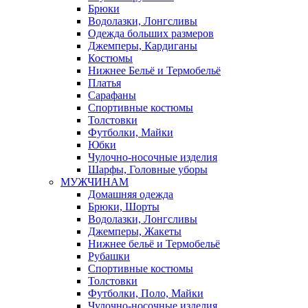
Брюки
Водолазки, Лонгсливы
Одежда больших размеров
Джемперы, Кардиганы
Костюмы
Нижнее Бельё и Термобельё
Платья
Сарафаны
Спортивные костюмы
Толстовки
Футболки, Майки
Юбки
Чулочно-носочные изделия
Шарфы, Головные уборы
МУЖЧИНАМ
Домашняя одежда
Брюки, Шорты
Водолазки, Лонгсливы
Джемперы, Жакеты
Нижнее бельё и Термобельё
Рубашки
Спортивные костюмы
Толстовки
Футболки, Поло, Майки
Чулочно-носочные изделия