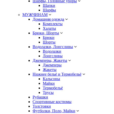
Шарфы, Головные уборы
Шапки
Шарфы
МУЖЧИНАМ
Домашняя одежда
Комплекты
Халаты
Брюки, Шорты
Брюки
Шорты
Водолазки, Лонгсливы
Водолазки
Лонгсливы
Джемперы, Жакеты
Джемперы
Жакеты
Нижнее бельё и Термобельё
Кальсоны
Майки
Термобельё
Трусы
Рубашки
Спортивные костюмы
Толстовки
Футболки, Поло, Майки