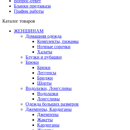
Вопрос-ответ
Бланки предзаказа
График работы
Каталог товаров
ЖЕНЩИНАМ
Домашняя одежда
Комплекты, пижамы
Ночные сорочки
Халаты
Блузки и рубашки
Брюки
Брюки
Леггенсы
Бриджи
Шорты
Водолазки, Лонгсливы
Водолазки
Лонгсливы
Одежда больших размеров
Джемперы, Кардиганы
Джемперы
Жакеты
Кардиганы