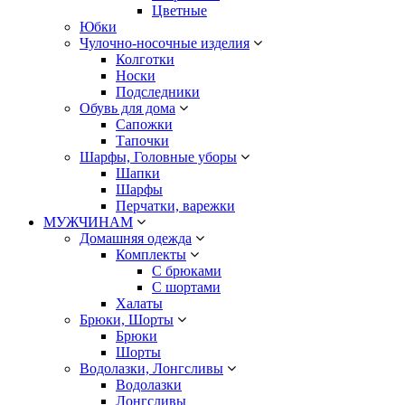
Цветные
Юбки
Чулочно-носочные изделия
Колготки
Носки
Подследники
Обувь для дома
Сапожки
Тапочки
Шарфы, Головные уборы
Шапки
Шарфы
Перчатки, варежки
МУЖЧИНАМ
Домашняя одежда
Комплекты
С брюками
С шортами
Халаты
Брюки, Шорты
Брюки
Шорты
Водолазки, Лонгсливы
Водолазки
Лонгсливы