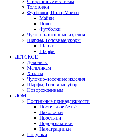
Спортивные костюмы
Толстовки
Футболки, Поло, Майки
Майки
Поло
Футболки
Чулочно-носочные изделия
Шарфы, Головные уборы
Шапки
Шарфы
ДЕТСКОЕ
Девочкам
Мальчикам
Халаты
Чулочно-носочные изделия
Шарфы, Головные уборы
Новорожденным
ДОМ
Постельные принадлежности
Постельное бельё
Наволочки
Простыни
Пододеяльники
Наматрацники
Подушки