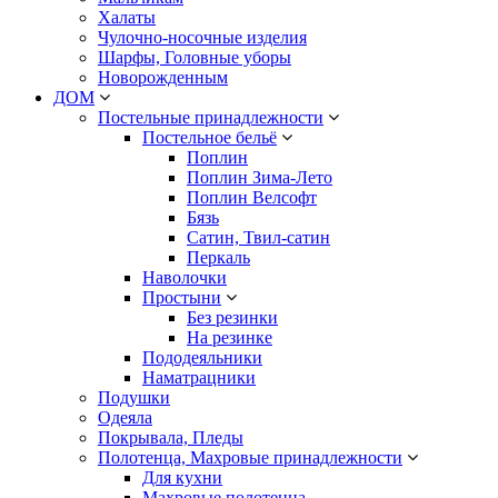
Халаты
Чулочно-носочные изделия
Шарфы, Головные уборы
Новорожденным
ДОМ
Постельные принадлежности
Постельное бельё
Поплин
Поплин Зима-Лето
Поплин Велсофт
Бязь
Сатин, Твил-сатин
Перкаль
Наволочки
Простыни
Без резинки
На резинке
Пододеяльники
Наматрацники
Подушки
Одеяла
Покрывала, Пледы
Полотенца, Махровые принадлежности
Для кухни
Махровые полотенца