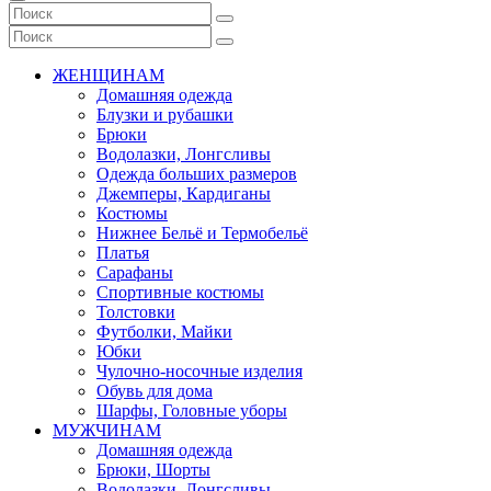
ЖЕНЩИНАМ
Домашняя одежда
Блузки и рубашки
Брюки
Водолазки, Лонгсливы
Одежда больших размеров
Джемперы, Кардиганы
Костюмы
Нижнее Бельё и Термобельё
Платья
Сарафаны
Спортивные костюмы
Толстовки
Футболки, Майки
Юбки
Чулочно-носочные изделия
Обувь для дома
Шарфы, Головные уборы
МУЖЧИНАМ
Домашняя одежда
Брюки, Шорты
Водолазки, Лонгсливы