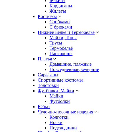
Жакеты
Кардиганы
Жилеты
Костюмы
С юбками
С брюками
Нижнее Бельё и Термобельё
Майки, Топы
Трусы
Термобельё
Панталоны
Платья
Домашние, пляжные
Повседневные,вечерние
Сарафаны
Спортивные костюмы
Толстовки
Футболки, Майки
Майки
Футболки
Юбки
Чулочно-носочные изделия
Колготки
Носки
Подследники