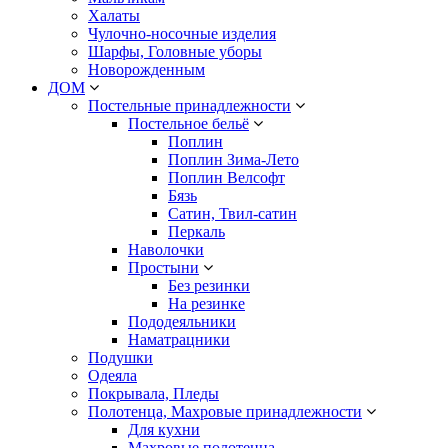
Халаты
Чулочно-носочные изделия
Шарфы, Головные уборы
Новорожденным
ДОМ
Постельные принадлежности
Постельное бельё
Поплин
Поплин Зима-Лето
Поплин Велсофт
Бязь
Сатин, Твил-сатин
Перкаль
Наволочки
Простыни
Без резинки
На резинке
Пододеяльники
Наматрацники
Подушки
Одеяла
Покрывала, Пледы
Полотенца, Махровые принадлежности
Для кухни
Махровые полотенца