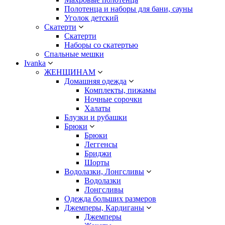
Полотенца и наборы для бани, сауны
Уголок детский
Скатерти
Скатерти
Наборы со скатертью
Спальные мешки
Ivanka
ЖЕНЩИНАМ
Домашняя одежда
Комплекты, пижамы
Ночные сорочки
Халаты
Блузки и рубашки
Брюки
Брюки
Леггенсы
Бриджи
Шорты
Водолазки, Лонгсливы
Водолазки
Лонгсливы
Одежда больших размеров
Джемперы, Кардиганы
Джемперы