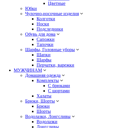
Цветные
Юбки
Чулочно-носочные изделия
Колготки
Носки
Подследники
Обувь для дома
Сапожки
Тапочки
Шарфы, Головные уборы
Шапки
Шарфы
Перчатки, варежки
МУЖЧИНАМ
Домашняя одежда
Комплекты
С брюками
С шортами
Халаты
Брюки, Шорты
Брюки
Шорты
Водолазки, Лонгсливы
Водолазки
Лонгсливы