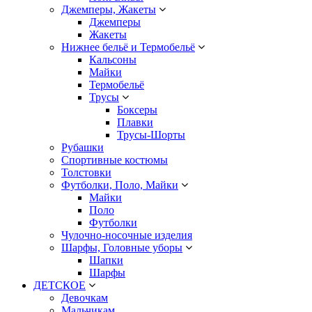
Джемперы, Жакеты
Джемперы
Жакеты
Нижнее бельё и Термобельё
Кальсоны
Майки
Термобельё
Трусы
Боксеры
Плавки
Трусы-Шорты
Рубашки
Спортивные костюмы
Толстовки
Футболки, Поло, Майки
Майки
Поло
Футболки
Чулочно-носочные изделия
Шарфы, Головные уборы
Шапки
Шарфы
ДЕТСКОЕ
Девочкам
Мальчикам