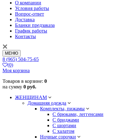
О компании
Условия работы
Вопрос-ответ
Доставка
Бланки предзаказа
График работы
Контакты
МЕНЮ
8 (965) 504-75-65
(0)
Моя корзина
Товаров в корзине:
0
на сумму
0 руб.
ЖЕНЩИНАМ
Домашняя одежда
Комплекты, пижамы
С брюками, леггенсами
С бриджами
С шортами
С халатом
Ночные сорочки