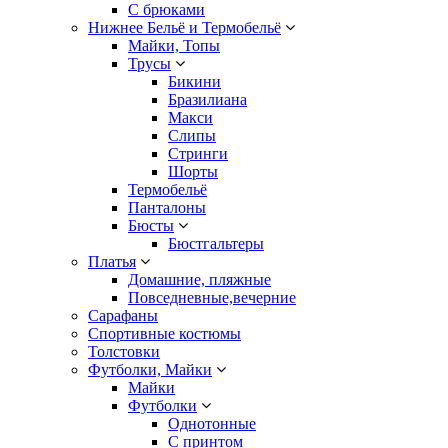
С брюками
Нижнее Бельё и Термобельё
Майки, Топы
Трусы
Бикини
Бразилиана
Макси
Слипы
Стринги
Шорты
Термобельё
Панталоны
Бюсты
Бюстгальтеры
Платья
Домашние, пляжные
Повседневные,вечерние
Сарафаны
Спортивные костюмы
Толстовки
Футболки, Майки
Майки
Футболки
Однотонные
С принтом