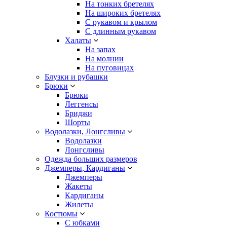
На тонких бретелях
На широких бретелях
С рукавом и крылом
С длинным рукавом
Халаты
На запах
На молнии
На пуговицах
Блузки и рубашки
Брюки
Брюки
Леггенсы
Бриджи
Шорты
Водолазки, Лонгсливы
Водолазки
Лонгсливы
Одежда больших размеров
Джемперы, Кардиганы
Джемперы
Жакеты
Кардиганы
Жилеты
Костюмы
С юбками