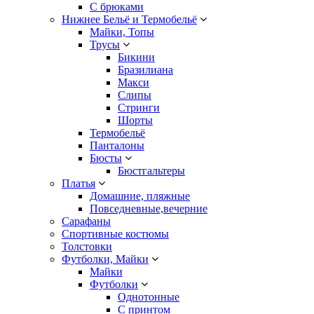
С брюками
Нижнее Бельё и Термобельё
Майки, Топы
Трусы
Бикини
Бразилиана
Макси
Слипы
Стринги
Шорты
Термобельё
Панталоны
Бюсты
Бюстгальтеры
Платья
Домашние, пляжные
Повседневные,вечерние
Сарафаны
Спортивные костюмы
Толстовки
Футболки, Майки
Майки
Футболки
Однотонные
С принтом