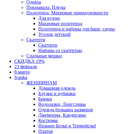
Одеяла
Покрывала, Пледы
Полотенца, Махровые принадлежности
Для кухни
Махровые полотенца
Полотенца и наборы для бани, сауны
Уголок детский
Скатерти
Скатерти
Наборы со скатертью
Спальные мешки
СКИДКА 19%
23 февраля
8 марта
Ivanka
ЖЕНЩИНАМ
Домашняя одежда
Блузки и рубашки
Брюки
Водолазки, Лонгсливы
Одежда больших размеров
Джемперы, Кардиганы
Костюмы
Нижнее Бельё и Термобельё
Платья