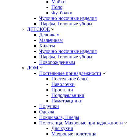
Майки
Поло
Футболки
Чулочно-носочные изделия
Шарфы, Головные уборы
ДЕТСКОЕ
Девочкам
Мальчикам
Халаты
Чулочно-носочные изделия
Шарфы, Головные уборы
Новорожденным
ДОМ
Постельные принадлежности
Постельное бельё
Наволочки
Простыни
Пододеяльники
Наматрацники
Подушки
Одеяла
Покрывала, Пледы
Полотенца, Махровые принадлежности
Для кухни
Махровые полотенца