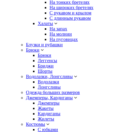
На тонких бретелях
На широких бретелях
С рукавом и крылом
С длинным рукавом
Халаты
На запах
На молнии
На пуговицах
Блузки и рубашки
Брюки
Брюки
Леггенсы
Бриджи
Шорты
Водолазки, Лонгсливы
Водолазки
Лонгсливы
Одежда больших размеров
Джемперы, Кардиганы
Джемперы
Жакеты
Кардиганы
Жилеты
Костюмы
С юбками