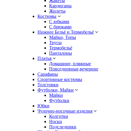
Жакеты
Кардиганы
Жилеты
Костюмы
С юбками
С брюками
Нижнее Бельё и Термобельё
Майки, Топы
Трусы
Термобельё
Панталоны
Платья
Домашние, пляжные
Повседневные,вечерние
Сарафаны
Спортивные костюмы
Толстовки
Футболки, Майки
Майки
Футболки
Юбки
Чулочно-носочные изделия
Колготки
Носки
Подследники