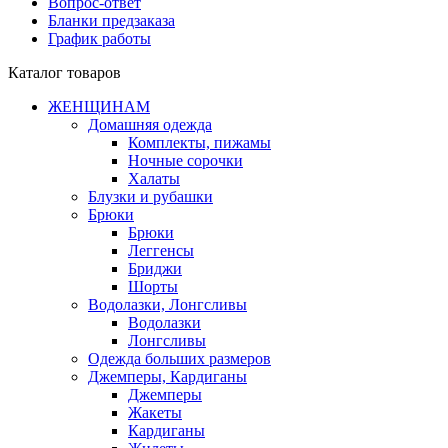
Вопрос-ответ
Бланки предзаказа
График работы
Каталог товаров
ЖЕНЩИНАМ
Домашняя одежда
Комплекты, пижамы
Ночные сорочки
Халаты
Блузки и рубашки
Брюки
Брюки
Леггенсы
Бриджи
Шорты
Водолазки, Лонгсливы
Водолазки
Лонгсливы
Одежда больших размеров
Джемперы, Кардиганы
Джемперы
Жакеты
Кардиганы