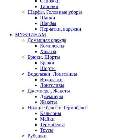
Сапожки
Тапочки
Шарфы, Головные уборы
Шапки
Шарфы
Перчатки, варежки
МУЖЧИНАМ
Домашняя одежда
Комплекты
Халаты
Брюки, Шорты
Брюки
Шорты
Водолазки, Лонгсливы
Водолазки
Лонгсливы
Джемперы, Жакеты
Джемперы
Жакеты
Нижнее бельё и Термобельё
Кальсоны
Майки
Термобельё
Трусы
Рубашки