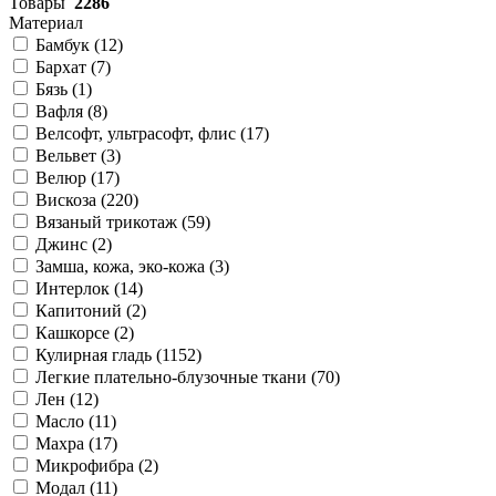
Товары
2286
Материал
Бамбук (
12
)
Бархат (
7
)
Бязь (
1
)
Вафля (
8
)
Велсофт, ультрасофт, флис (
17
)
Вельвет (
3
)
Велюр (
17
)
Вискоза (
220
)
Вязаный трикотаж (
59
)
Джинс (
2
)
Замша, кожа, эко-кожа (
3
)
Интерлок (
14
)
Капитоний (
2
)
Кашкорсе (
2
)
Кулирная гладь (
1152
)
Легкие плательно-блузочные ткани (
70
)
Лен (
12
)
Масло (
11
)
Махра (
17
)
Микрофибра (
2
)
Модал (
11
)