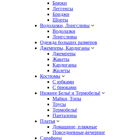
Брюки
Леггенсы
Бриджи
Шорты
Водолазки, Лонгсливы
Водолазки
Лонгсливы
Одежда больших размеров
Джемперы, Кардиганы
Джемперы
Жакеты
Кардиганы
Жилеты
Костюмы
С юбками
С брюками
Нижнее Бельё и Термобельё
Майки, Топы
Трусы
Термобельё
Панталоны
Платья
Домашние, пляжные
Повседневные,вечерние
Сарафаны