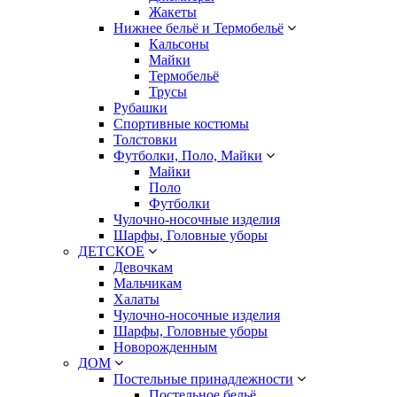
Жакеты
Нижнее бельё и Термобельё
Кальсоны
Майки
Термобельё
Трусы
Рубашки
Спортивные костюмы
Толстовки
Футболки, Поло, Майки
Майки
Поло
Футболки
Чулочно-носочные изделия
Шарфы, Головные уборы
ДЕТСКОЕ
Девочкам
Мальчикам
Халаты
Чулочно-носочные изделия
Шарфы, Головные уборы
Новорожденным
ДОМ
Постельные принадлежности
Постельное бельё