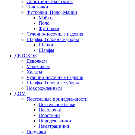
Спортивные костюмы
Толстовки
Футболки, Поло, Майки
Майки
Поло
Футболки
Чулочно-носочные изделия
Шарфы, Головные уборы
Шапки
Шарфы
ДЕТСКОЕ
Девочкам
Мальчикам
Халаты
Чулочно-носочные изделия
Шарфы, Головные уборы
Новорожденным
ДОМ
Постельные принадлежности
Постельное бельё
Наволочки
Простыни
Пододеяльники
Наматрацники
Подушки