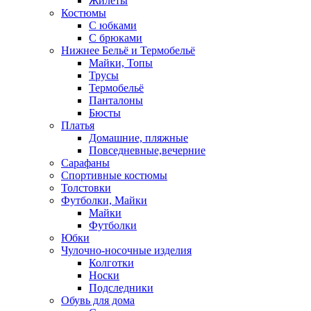
Жилеты
Костюмы
С юбками
С брюками
Нижнее Бельё и Термобельё
Майки, Топы
Трусы
Термобельё
Панталоны
Бюсты
Платья
Домашние, пляжные
Повседневные,вечерние
Сарафаны
Спортивные костюмы
Толстовки
Футболки, Майки
Майки
Футболки
Юбки
Чулочно-носочные изделия
Колготки
Носки
Подследники
Обувь для дома