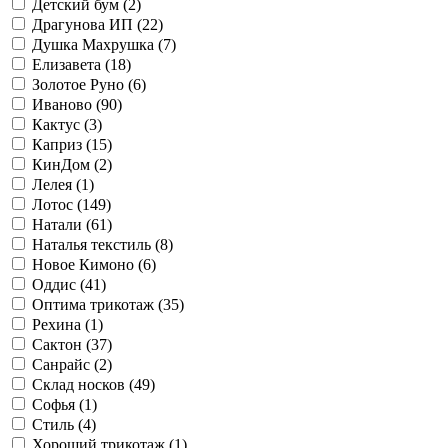
Детский бум (
2
)
Драгунова ИП (
22
)
Душка Махрушка (
7
)
Елизавета (
18
)
Золотое Руно (
6
)
Иваново (
90
)
Кактус (
3
)
Каприз (
15
)
КинДом (
2
)
Лелея (
1
)
Лотос (
149
)
Натали (
61
)
Наталья текстиль (
8
)
Новое Кимоно (
6
)
Оддис (
41
)
Оптима трикотаж (
35
)
Рехина (
1
)
Сактон (
37
)
Санрайс (
2
)
Склад носков (
49
)
Софья (
1
)
Стиль (
4
)
Хороший трикотаж (
1
)