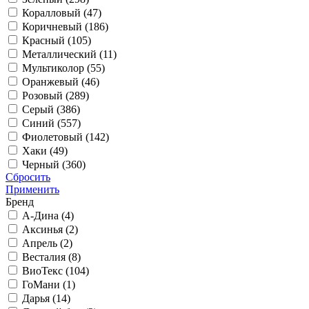
Коралловый (
47
)
Коричневый (
186
)
Красный (
105
)
Металлический (
11
)
Мультиколор (
55
)
Оранжевый (
46
)
Розовый (
289
)
Серый (
386
)
Синий (
557
)
Фиолетовый (
142
)
Хаки (
49
)
Черный (
360
)
Сбросить
Применить
Бренд
А-Дина (
4
)
Аксинья (
2
)
Апрель (
2
)
Весталия (
8
)
ВиоТекс (
104
)
ГоМани (
1
)
Дарья (
14
)