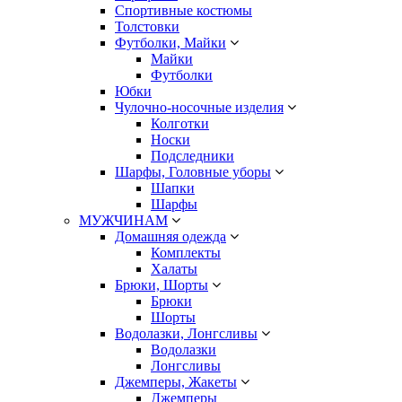
Спортивные костюмы
Толстовки
Футболки, Майки
Майки
Футболки
Юбки
Чулочно-носочные изделия
Колготки
Носки
Подследники
Шарфы, Головные уборы
Шапки
Шарфы
МУЖЧИНАМ
Домашняя одежда
Комплекты
Халаты
Брюки, Шорты
Брюки
Шорты
Водолазки, Лонгсливы
Водолазки
Лонгсливы
Джемперы, Жакеты
Джемперы