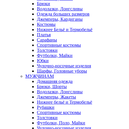
Брюки
Водолазки, Лонгсливы
Одежда больших размеров
Джемперы, Кардиганы
Костюмы
Нижнее Бельё и Термобельё
Платья
Сарафаны
Спортивные костюмы
Толстовки
Футболки, Майки
Юбки
Чулочно-носочные изделия
Шарфы, Головные уборы
МУЖЧИНАМ
Домашняя одежда
Брюки, Шорты
Водолазки, Лонгсливы
Джемперы, Жакеты
Нижнее бельё и Термобельё
Рубашки
Спортивные костюмы
Толстовки
Футболки, Поло, Майки
Чулочно-носочные изделия