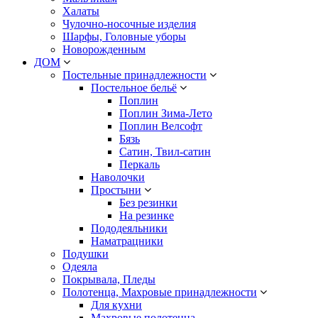
Халаты
Чулочно-носочные изделия
Шарфы, Головные уборы
Новорожденным
ДОМ
Постельные принадлежности
Постельное бельё
Поплин
Поплин Зима-Лето
Поплин Велсофт
Бязь
Сатин, Твил-сатин
Перкаль
Наволочки
Простыни
Без резинки
На резинке
Пододеяльники
Наматрацники
Подушки
Одеяла
Покрывала, Пледы
Полотенца, Махровые принадлежности
Для кухни
Махровые полотенца