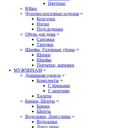
Цветные
Юбки
Чулочно-носочные изделия
Колготки
Носки
Подследники
Обувь для дома
Сапожки
Тапочки
Шарфы, Головные уборы
Шапки
Шарфы
Перчатки, варежки
МУЖЧИНАМ
Домашняя одежда
Комплекты
С брюками
С шортами
Халаты
Брюки, Шорты
Брюки
Шорты
Водолазки, Лонгсливы
Водолазки
Лонгсливы