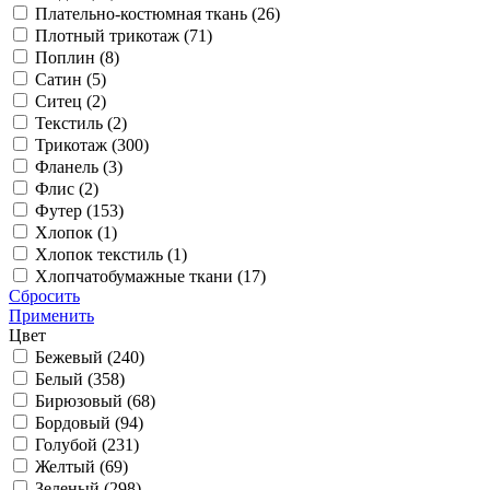
Плательно-костюмная ткань (
26
)
Плотный трикотаж (
71
)
Поплин (
8
)
Сатин (
5
)
Ситец (
2
)
Текстиль (
2
)
Трикотаж (
300
)
Фланель (
3
)
Флис (
2
)
Футер (
153
)
Хлопок (
1
)
Хлопок текстиль (
1
)
Хлопчатобумажные ткани (
17
)
Сбросить
Применить
Цвет
Бежевый (
240
)
Белый (
358
)
Бирюзовый (
68
)
Бордовый (
94
)
Голубой (
231
)
Желтый (
69
)
Зеленый (
298
)