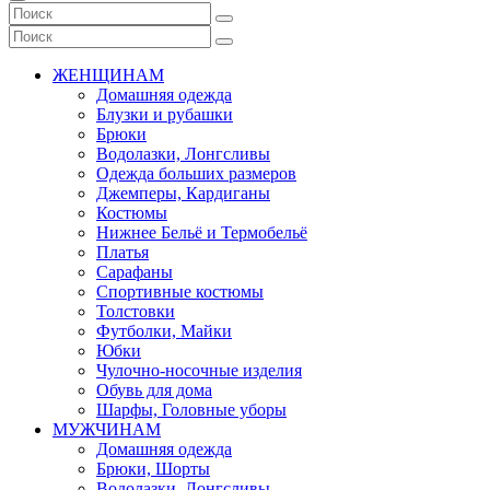
ЖЕНЩИНАМ
Домашняя одежда
Блузки и рубашки
Брюки
Водолазки, Лонгсливы
Одежда больших размеров
Джемперы, Кардиганы
Костюмы
Нижнее Бельё и Термобельё
Платья
Сарафаны
Спортивные костюмы
Толстовки
Футболки, Майки
Юбки
Чулочно-носочные изделия
Обувь для дома
Шарфы, Головные уборы
МУЖЧИНАМ
Домашняя одежда
Брюки, Шорты
Водолазки, Лонгсливы