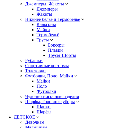
Джемперы, Жакеты
Джемперы
Жакеты
Нижнее бельё и Термобельё
Кальсоны
Майки
Термобельё
Трусы
Боксеры
Плавки
Трусы-Шорты
Рубашки
Спортивные костюмы
Толстовки
Футболки, Поло, Майки
Майки
Поло
Футболки
Чулочно-носочные изделия
Шарфы, Головные уборы
Шапки
Шарфы
ДЕТСКОЕ
Девочкам
Мальчикам