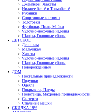
Джемперы, Жакеты
Нижнее бельё и Термобельё
Рубашки
Спортивные костюмы
Толстовки
Футболки, Поло, Майки
Чулочно-носочные изделия
Шарфы, Головные уборы
ДЕТСКОЕ
Девочкам
Мальчикам
Халаты
Чулочно-носочные изделия
Шарфы, Головные уборы
Новорожденным
ДОМ
Постельные принадлежности
Подушки
Одеяла
Покрывала, Пледы
Полотенца, Махровые принадлежности
Скатерти
Спальные мешки
СКИДКА 19%