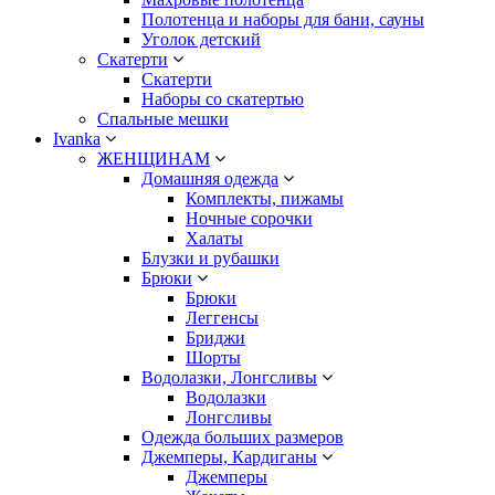
Полотенца и наборы для бани, сауны
Уголок детский
Скатерти
Скатерти
Наборы со скатертью
Спальные мешки
Ivanka
ЖЕНЩИНАМ
Домашняя одежда
Комплекты, пижамы
Ночные сорочки
Халаты
Блузки и рубашки
Брюки
Брюки
Леггенсы
Бриджи
Шорты
Водолазки, Лонгсливы
Водолазки
Лонгсливы
Одежда больших размеров
Джемперы, Кардиганы
Джемперы