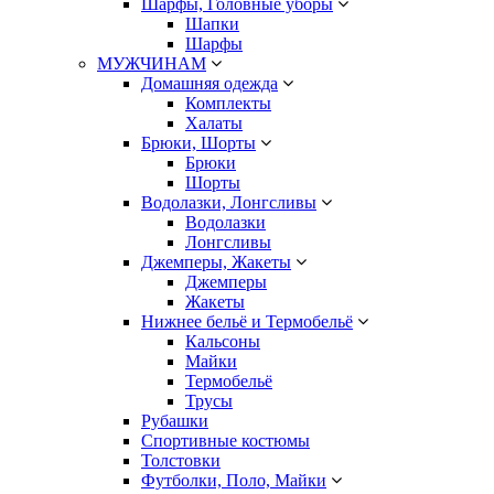
Шарфы, Головные уборы
Шапки
Шарфы
МУЖЧИНАМ
Домашняя одежда
Комплекты
Халаты
Брюки, Шорты
Брюки
Шорты
Водолазки, Лонгсливы
Водолазки
Лонгсливы
Джемперы, Жакеты
Джемперы
Жакеты
Нижнее бельё и Термобельё
Кальсоны
Майки
Термобельё
Трусы
Рубашки
Спортивные костюмы
Толстовки
Футболки, Поло, Майки